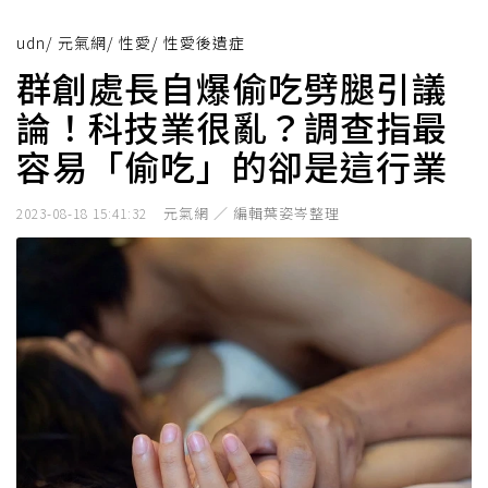
udn
/
元氣網
/
性愛
/
性愛後遺症
群創處長自爆偷吃劈腿引議
論！科技業很亂？調查指最
容易「偷吃」的卻是這行業
元氣網 ／ 編輯葉姿岑整理
2023-08-18 15:41:32