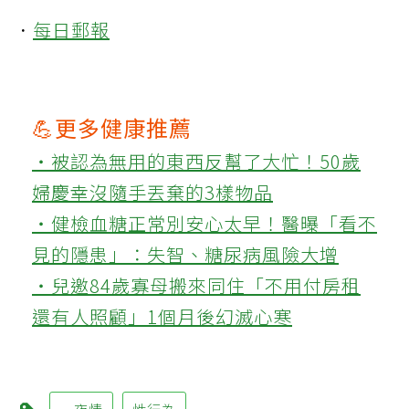
．
每日郵報
💪更多健康推薦
‧被認為無用的東西反幫了大忙！50歲
婦慶幸沒隨手丟棄的3樣物品
‧健檢血糖正常別安心太早！醫曝「看不
見的隱患」：失智、糖尿病風險大增
‧兒邀84歲寡母搬來同住「不用付房租
還有人照顧」1個月後幻滅心寒