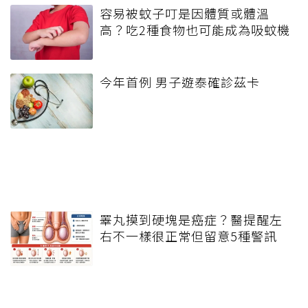
容易被蚊子叮是因體質或體溫
高？吃2種食物也可能成為吸蚊機
今年首例 男子遊泰確診茲卡
睪丸摸到硬塊是癌症？醫提醒左
右不一樣很正常但留意5種警訊