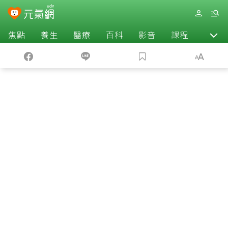
焦點
養生
醫療
百科
影音
課程
退休