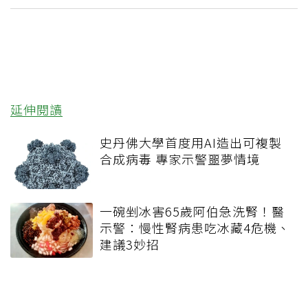
延伸閱讀
史丹佛大學首度用AI造出可複製
合成病毒 專家示警噩夢情境
一碗剉冰害65歲阿伯急洗腎！醫
示警：慢性腎病患吃冰藏4危機、
建議3妙招