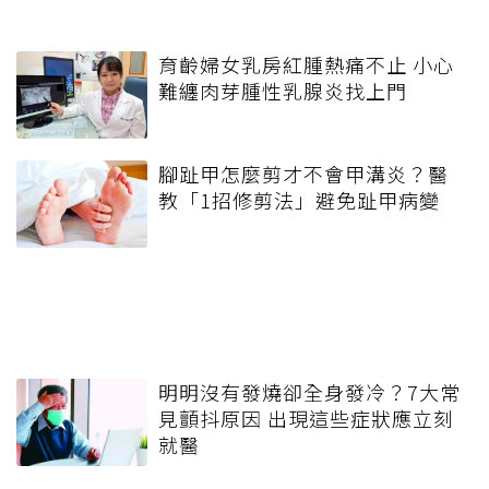
育齡婦女乳房紅腫熱痛不止 小心
難纏肉芽腫性乳腺炎找上門
腳趾甲怎麼剪才不會甲溝炎？醫
教「1招修剪法」避免趾甲病變
明明沒有發燒卻全身發冷？7大常
見顫抖原因 出現這些症狀應立刻
就醫