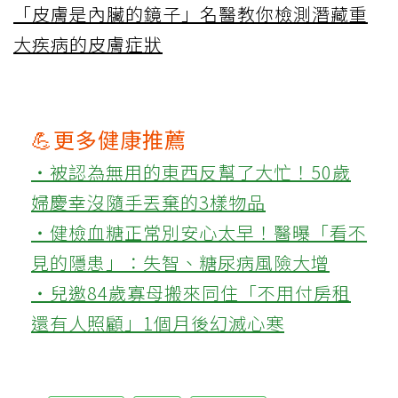
「皮膚是內臟的鏡子」名醫教你檢測潛藏重
大疾病的皮膚症狀
💪更多健康推薦
‧被認為無用的東西反幫了大忙！50歲
婦慶幸沒隨手丟棄的3樣物品
‧健檢血糖正常別安心太早！醫曝「看不
見的隱患」：失智、糖尿病風險大增
‧兒邀84歲寡母搬來同住「不用付房租
還有人照顧」1個月後幻滅心寒