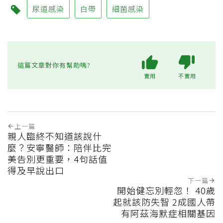
尿道感染
白帶
細菌感染
這篇文章對你有幫助嗎?
實用
不實用
上一篇
親人臨終不知道該說什
麼？安寧醫師：陪伴比完
美告別更重要，4句話值
得及早說出口
下一篇
開始健忘別輕忽！ 40歲
起就該防失智 2成國人帶
有阿茲海默症相關基因