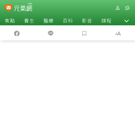
焦點
養生
醫療
百科
影音
課程
退休