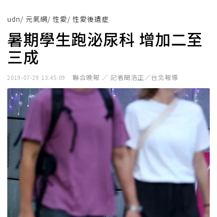
udn
/
元氣網
/
性愛
/
性愛後遺症
暑期學生跑泌尿科 增加二至
三成
聯合晚報 ／ 記者簡浩正／台北報導
2019-07-29 13:45:09