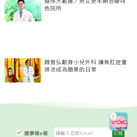
健保大數據／男女更年期治療特
色院所
魏晉弘獻身小兒外科 讓無肛症童
排泄成為簡單的日常
健康報e報