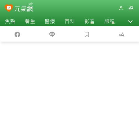
焦點
養生
醫療
百科
影音
課程
退休