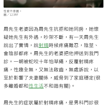
性愛示意圖。
圖／123RF
​​周先生老婆因為周先生抗拒和她同房，她懷
疑她先生有外遇，吵架不斷，有一天周先生
說出了實情，說
射精
時候疼痛難忍，陰莖、
會陰部都疼。周先生的老婆把他押送到我門
診。一朝被蛇咬十年怕草繩，反覆射精疼
痛，性趣全無，又無法啟齒，無處訴說，以
至於影響了夫妻關係，威脅到了家庭穩定(很
多離婚都和
性生活
不和諧有關)。
周先生的症狀屬於射精疼痛，是男科門診很