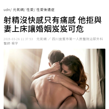
udn
/
元氣網
/
性愛
/
性愛後遺症
射精沒快感只有痛感 他拒與
妻上床讓婚姻岌岌可危
元氣網 ／ 四川宜賓市第一人民醫院泌尿外科
2019-03-26 11:37:53
醫師 楊宇