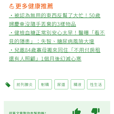
💪更多健康推薦
‧被認為無用的東西反幫了大忙！50歲
婦慶幸沒隨手丟棄的3樣物品
‧健檢血糖正常別安心太早！醫曝「看不
見的隱患」：失智、糖尿病風險大增
‧兒邀84歲寡母搬來同住「不用付房租
還有人照顧」1個月後幻滅心寒
前列腺炎
射精
尿道
精液
性生活
這篇文章對你有幫助嗎?