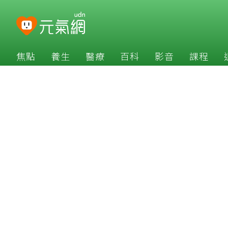
焦點
養生
醫療
百科
影音
課程