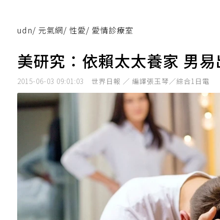
udn
/
元氣網
/
性愛
/
愛情診療室
美研究：依賴太太養家 男易
2015-06-03 09:01:03
世界日報 ／ 編譯張玉琴／綜合1日電