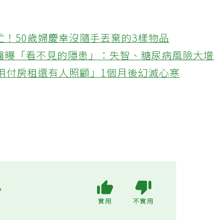
忙！50歲婦慶幸沒隨手丟棄的3樣物品
醫曝「看不見的隱患」：失智、糖尿病風險大增
不用付房租還有人照顧」1個月後幻滅心寒
?
實用
不實用