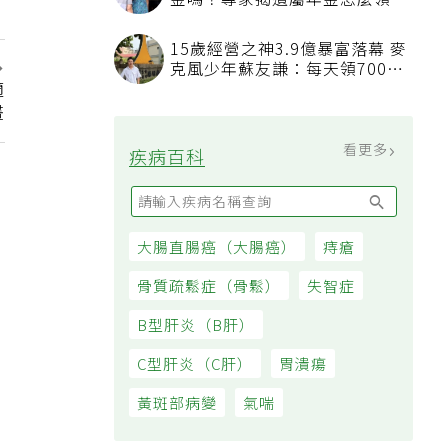
金嗎？專家揭遺屬年金怎麼領，
看順位還要看資格
15歲經營之神3.9億暴富落幕 麥
克風少年蘇友謙：每天領700元
適
過日子
畫
看更多
疾病百科
大腸直腸癌（大腸癌）
痔瘡
骨質疏鬆症（骨鬆）
失智症
B型肝炎（B肝）
C型肝炎（C肝）
胃潰瘍
黃斑部病變
氣喘