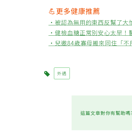
💪更多健康推薦
‧被認為無用的東西反幫了大
‧健檢血糖正常別安心太早！
‧兒邀84歲寡母搬來同住「
外遇
這篇文章對你有幫助嗎