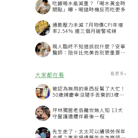
吃飯喝水能減重？「喝水黃金時
間點」曝，喝錯時機反而吃更多
通膨壓力未減 7月物價CPI年增
率2.54% 連三個月破警戒線
親人臨終不知道該說什麼？安寧
醫師：陪伴比完美告別更重要，
4句話值得及早說出口
看更多
大家都在看
被認為無用的東西反幫了大忙！
50歲婦慶幸沒隨手丟棄的3樣物
品
坪林獨居老翁離世無人知 13犬
守屋護遺體伴最後一程
先生走了，太太可以續領勞保年