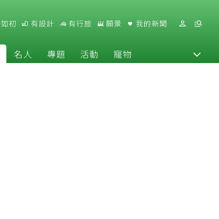
好如初
有設計
有行旅
願景
我的新聞
名人
專題
活動
寵物