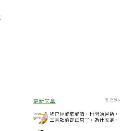
認
，
周
看更多
最新文章
我已經戒菸戒酒，也開始運動，
三高數值都正常了，為什麼還不
能停藥？