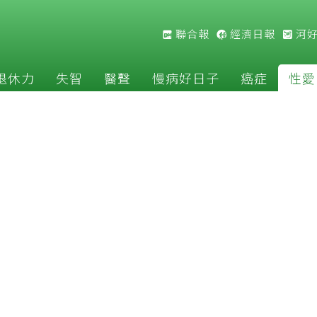
聯合報
經濟日報
河
退休力
失智
醫聲
慢病好日子
癌症
性愛