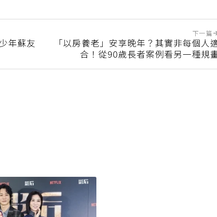
下一篇
風少年蘇友
「以房養老」安享晚年？其實非每個人
合！從90歲長者案例看另一種規