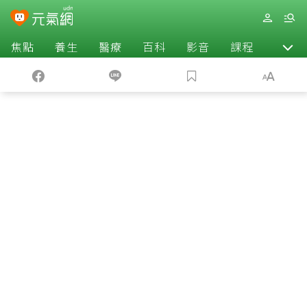
焦點
養生
醫療
百科
影音
課程
退休