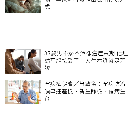
式
37歲男不菸不酒卻癌症末期 他坦
然平靜接受了：人生本質就是荒
謬
罕病權促會／曾敏傑：罕病防治
須串連產檢、新生篩檢、罹病生
育