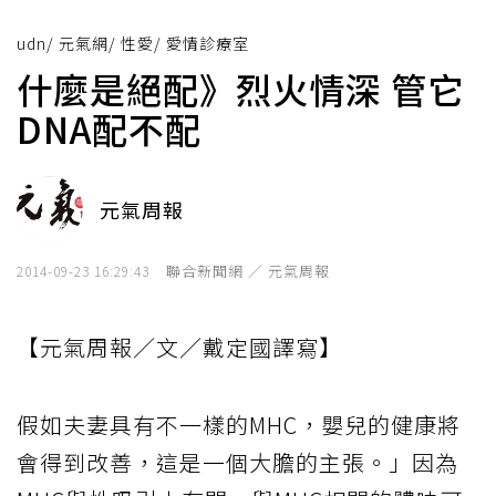
udn
/
元氣網
/
性愛
/
愛情診療室
什麼是絕配》烈火情深 管它
DNA配不配
元氣周報
聯合新聞網 ／ 元氣周報
2014-09-23 16:29:43
【元氣周報／文／戴定國譯寫】
假如夫妻具有不一樣的MHC，嬰兒的健康將
會得到改善，這是一個大膽的主張。」因為