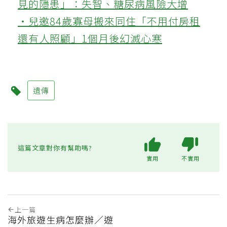
見的隱患」：失智、糖尿病風險大增
‧兒邀84歲寡母搬來同住「不用付房租
還有人照顧」1個月後幻滅心寒
遺傳
這篇文章對你有幫助嗎?
實用
不實用
上一篇
海外旅遊生病怎麼辦／遊