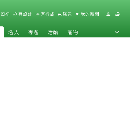
好如初
有設計
有行旅
願景
我的新聞
名人
專題
活動
寵物