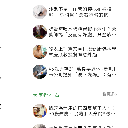
睡眠不足「血管如擰抹布被擠
壓」 專科醫：最被忽略的抗老
方法
吃飯時喝水稀釋胃酸不消化？營
養師揭「反而有好處」某些族群
，
才要禁
己
發表上千篇文章打臉健康偽科學
林慶順教授驚傳意外過世
45歲男存2千萬提早退休 接信用
卡公司通知「淚回職場」：有錢
他
也碰壁
看更多
大家都在看
歡
被認為無用的東西反幫了大忙！
50歲婦慶幸沒隨手丟棄的3樣物
世
品