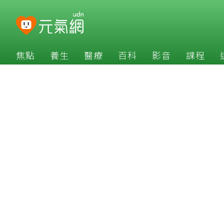
焦點
養生
醫療
百科
影音
課程