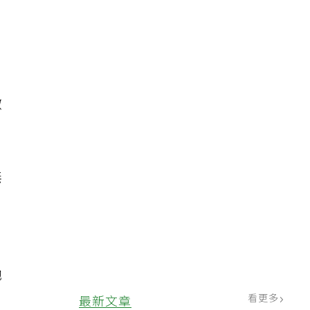
微
無
她
看更多
最新文章