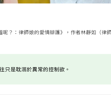
福呢？：律師娘的愛情辯護》，作者林靜如（律
往往只是耽溺於異常的控制欲。