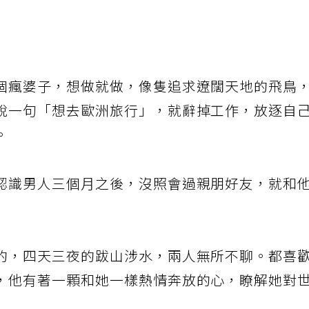
個瘋婆子，想做就做，像隻追求遼闊天地的飛鳥
說一句「想去歐洲旅行」，就辭掉工作，放逐自
。
認識男人三個月之後，沒照會過親朋好友，就和
的，四天三夜的跋山涉水，兩人無所不聊。都喜
，他有著一顆和她一樣熱情奔放的心，瞭解她對