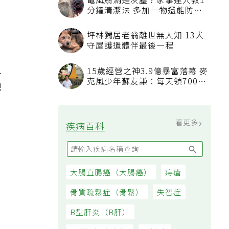
電風扇滿是灰塵？家事達人教1
分鐘清潔法 多加一物還能防髒
汙附著
坪林獨居老翁離世無人知 13犬
守屋護遺體伴最後一程
入
15歲經營之神3.9億暴富落幕 麥
克風少年蘇友謙：每天領700元
總
過日子
看更多
疾病百科
大腸直腸癌（大腸癌）
痔瘡
骨質疏鬆症（骨鬆）
失智症
B型肝炎（B肝）