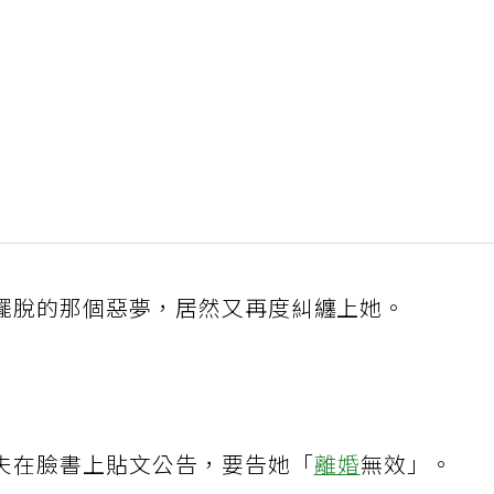
擺脫的那個惡夢，居然又再度糾纏上她。
夫在臉書上貼文公告，要告她「
離婚
無效」。