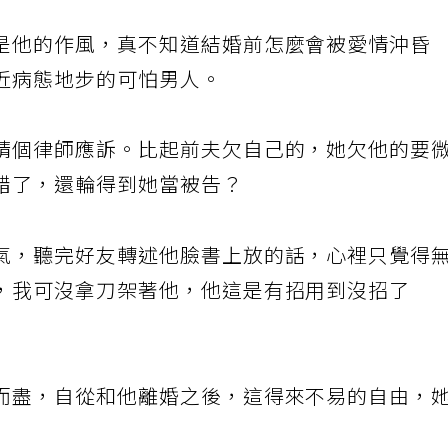
是他的作風，真不知道結婚前怎麼會被愛情沖昏
近病態地步的可怕男人。
請個律師應訴。比起前夫欠自己的，她欠他的要
錯了，還輪得到她當被告？
氣，聽完好友轉述他臉書上放的話，心裡只覺得
，我可沒拿刀架著他，他這是有招用到沒招了
而盡，自從和他離婚之後，這得來不易的自由，