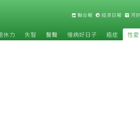
聯合報
經濟日報
河
退休力
失智
醫聲
慢病好日子
癌症
性愛