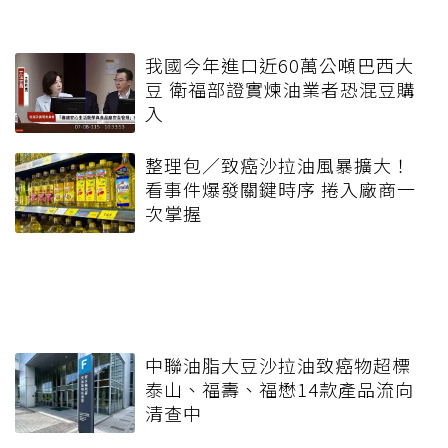
我國今年進口近60萬公噸巴西大
豆 衛福部證實煉油業者恐混豆購
入
整理包／致癌沙拉油風暴擴大！
看事件爆發關鍵時序 捲入廠商一
次掌握
中聯油脂大豆沙拉油致癌物超標
泰山、福壽、福懋14款產品流向
清查中