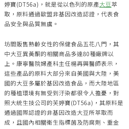
婷寶(DT56a)，就是從以色列的原產
大豆
萃
取，原料通過歐盟非基因改造認證，代表食
品安全與品質無虞。
坊間販售熟齡女性的保健食品五花八門，其
中大豆異黃酮的相關商品多達80種廠牌以
上。康寧醫院婦產科主任楊再興醫師表示，
這些產品的原料大部分來自美國與大陸，美
國的大豆多屬於基因改造食品，而大陸地區
的種植環境有無受到汙染都很令人擔憂，對
照大統生技公司的芙婷寶(DT56a)，其原料是
通過國際認證的非基因改造大豆所萃取而
成，且國內相關衛生指標菌及防腐劑、重金