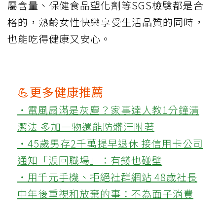
屬含量、保健食品塑化劑等SGS檢驗都是合
格的，熟齡女性快樂享受生活品質的同時，
也能吃得健康又安心。
💪更多健康推薦
‧電風扇滿是灰塵？家事達人教1分鐘清
潔法 多加一物還能防髒汙附著
‧45歲男存2千萬提早退休 接信用卡公司
通知「淚回職場」：有錢也碰壁
‧用千元手機、拒絕社群網站 48歲社長
中年後重視和放棄的事：不為面子消費