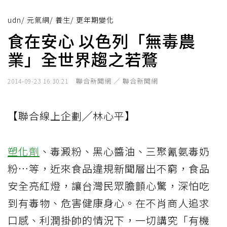
udn
/
元氣網
/
養生
/
更年期變化
食在安心 以色列「無毒農
業」全世界趨之若鶩
聯合新聞網 ／ 聯合新聞網
2014-09-23 16:30:21
【聯合線上企劃╱林心平】
塑化劑
、毒澱粉、黑心醬油、三聚氰氨毒奶
粉…等，近來食品違規新聞層出不窮，食品
安全亮紅燈，讓台灣民眾膽顫心驚，深怕吃
到有毒物、危害健康身心。在不肖商人追求
口感、利潤掛帥的情況下，一切講究「有機