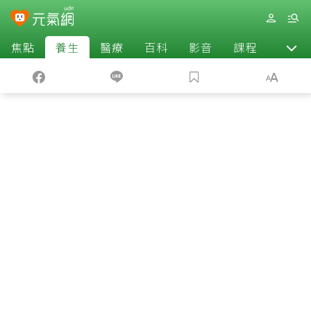
焦點
養生
醫療
百科
影音
課程
退休