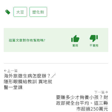
大豆
塑化劑
這篇文章對你有幫助嗎?
實用
不實用
上一篇
海外旅遊生病怎麼辦？／
隱形眼鏡給教訓 異地就
醫一堂課
下一篇
要賺多少才夠養小孩？財
政部揭全台平均、這三縣
市超過250萬元