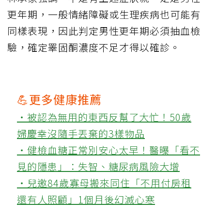
更年期，一般情緒障礙或生理疾病也可能有
同樣表現，因此判定男性更年期必須抽血檢
驗，確定睪固酮濃度不足才得以確診。
💪更多健康推薦
‧被認為無用的東西反幫了大忙！50歲
婦慶幸沒隨手丟棄的3樣物品
‧健檢血糖正常別安心太早！醫曝「看不
見的隱患」：失智、糖尿病風險大增
‧兒邀84歲寡母搬來同住「不用付房租
還有人照顧」1個月後幻滅心寒