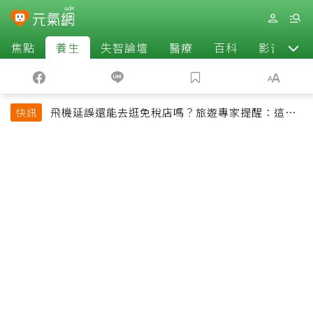
焦點
養生
失智論壇
醫療
百科
影音
飛機延誤還能去逛免稅店嗎？旅遊專家提醒：這個
快訊
時間最好別離開登機門