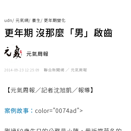
udn
/
元氣網
/
養生
/
更年期變化
更年期 沒那麼「男」啟齒
元氣周報
聯合新聞網 ／ 元氣周報
2014-09-23 12:25:09
【元氣周報／記者沈旭凱／報導】
案例故事：
color="0074ad">
剛過50歲生日的公務員小陳，最近常莫名的