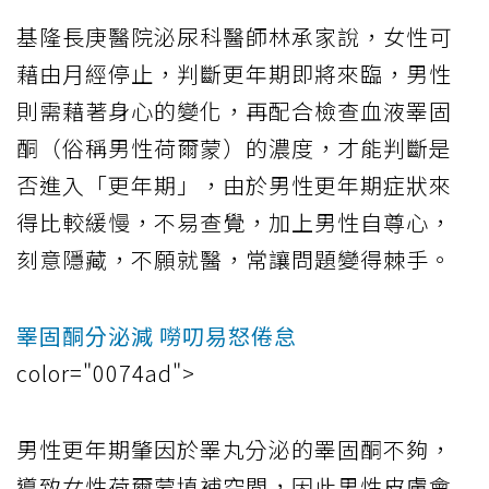
基隆長庚醫院泌尿科醫師林承家說，女性可
藉由月經停止，判斷更年期即將來臨，男性
則需藉著身心的變化，再配合檢查血液睪固
酮（俗稱男性荷爾蒙）的濃度，才能判斷是
否進入「更年期」，由於男性更年期症狀來
得比較緩慢，不易查覺，加上男性自尊心，
刻意隱藏，不願就醫，常讓問題變得棘手。
睪固酮分泌減 嘮叨易怒倦怠
color="0074ad">
男性更年期肇因於睪丸分泌的睪固酮不夠，
導致女性荷爾蒙填補空間，因此男性皮膚會