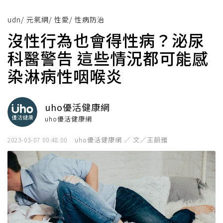
udn
/
元氣網
/
性愛
/
性病防治
沒性行為也會得性病？泌尿
科醫警告 這些情況都可能感
染淋病性咽喉炎
uho優活健康網
uho優活健康網
uho優活健康網 ／ 文／王韻雅
2023-03-07 00:48:00