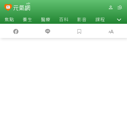
焦點
養生
醫療
百科
影音
課程
退休