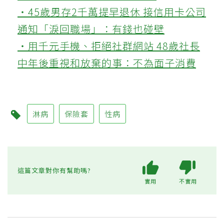
‧45歲男存2千萬提早退休 接信用卡公司
通知「淚回職場」：有錢也碰壁
‧用千元手機、拒絕社群網站 48歲社長
中年後重視和放棄的事：不為面子消費
淋病
保險套
性病
這篇文章對你有幫助嗎?
實用
不實用