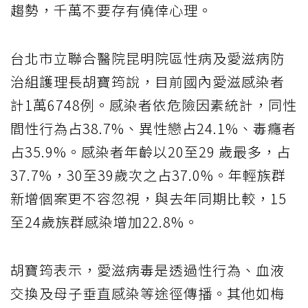
趨勢，千萬不要存有僥倖心理。
台北市立聯合醫院昆明院區性病及愛滋病防
治組護理長胡寶筠說，目前國內愛滋感染者
計1萬6748例。感染者依危險因素統計，同性
間性行為占38.7%、異性戀占24.1%、毒癮者
占35.9%。感染者年齡以20至29 歲最多，占
37.7%，30至39歲次之占37.0%。年輕族群
新增個案更不容忽視，與去年同期比較，15
至24歲族群感染增加22.8%。
胡寶筠表示，愛滋病毒是透過性行為、血液
交換及母子垂直感染等途徑傳播。其他如梅