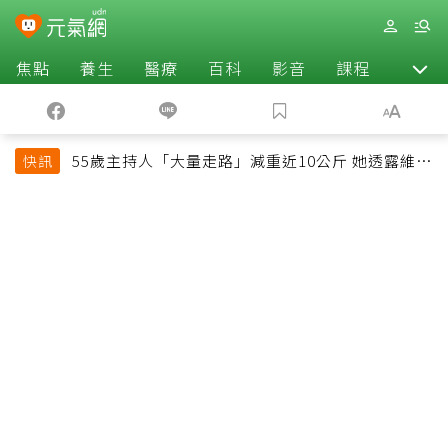
焦點
養生
醫療
百科
影音
課程
退休
55歲主持人「大量走路」減重近10公斤 她透露維持
快訊
十多年習慣心法