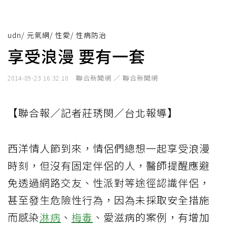
udn
/
元氣網
/
性愛
/
性病防治
享受浪漫 要有一套
聯合新聞網 ／ 聯合新聞網
2014-09-23 16:32:10
【聯合報／記者莊琇閔／台北報導】
西洋情人節到來，情侶們總想一起享受浪漫
時刻，但沒有固定伴侶的人，醫師提醒應避
免透過網路交友、性派對等途徑認識伴侶，
甚至發生危險性行為，因為未採取安全措施
而感染
淋病
、
梅毒
、愛滋病的案例，有增加