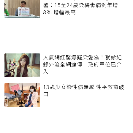
署：15至24歲染梅毒病例年增
8％ 增幅最高
人氣網紅驚爆疑染愛滋！就診紀
錄外流全網瘋傳 政府單位已介
入
13歲少女染性病無感 性平教育破
口