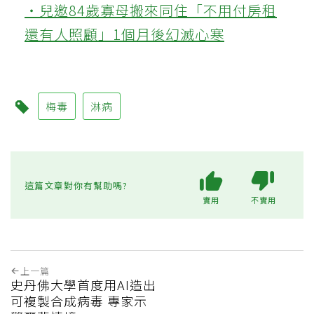
‧兒邀84歲寡母搬來同住「不用付房租
還有人照顧」1個月後幻滅心寒
梅毒
淋病
這篇文章對你有幫助嗎?
實用
不實用
上一篇
史丹佛大學首度用AI造出
可複製合成病毒 專家示