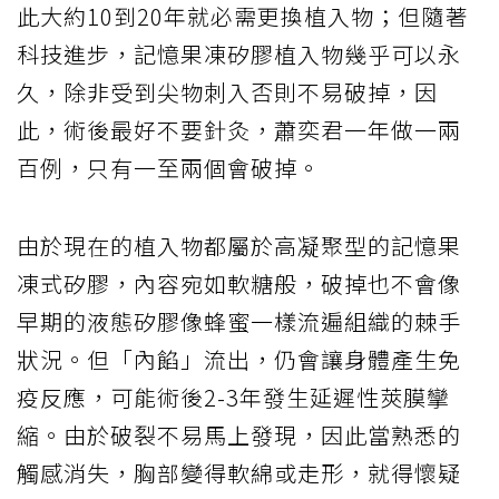
此大約10到20年就必需更換植入物；但隨著
科技進步，記憶果凍矽膠植入物幾乎可以永
久，除非受到尖物刺入否則不易破掉，因
此，術後最好不要針灸，蕭奕君一年做一兩
百例，只有一至兩個會破掉。
由於現在的植入物都屬於高凝聚型的記憶果
凍式矽膠，內容宛如軟糖般，破掉也不會像
早期的液態矽膠像蜂蜜一樣流遍組織的棘手
狀況。但「內餡」流出，仍會讓身體產生免
疫反應，可能術後2-3年發生延遲性莢膜攣
縮。由於破裂不易馬上發現，因此當熟悉的
觸感消失，胸部變得軟綿或走形，就得懷疑