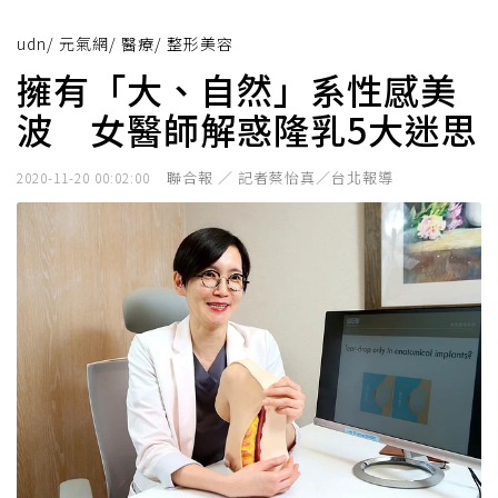
udn
/
元氣網
/
醫療
/
整形美容
擁有「大、自然」系性感美
波 女醫師解惑隆乳5大迷思
聯合報 ／ 記者蔡怡真／台北報導
2020-11-20 00:02:00