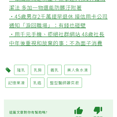
潔法 多加一物還能防髒汙附著
‧45歲男存2千萬提早退休 接信用卡公司
通知「淚回職場」：有錢也碰壁
‧用千元手機、拒絕社群網站 48歲社長
中年後重視和放棄的事：不為面子消費
隆乳
乳房
義乳
美人魚水滴
記憶果凍
乳癌
整型醫師蕭奕君
這篇文章對你有幫助嗎?