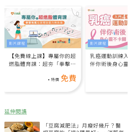
影片課程
影片課程
【免費線上課】專屬你的超
乳癌運動訓練入門
燃脂體育課：超夯「拳擊有
伴你術後身心靈
氧」高壓族在家釋放壓力無
上影音課）
免費
負擔
特價
延伸閱讀
「豆腐減肥法」月瘦好幾斤？醫