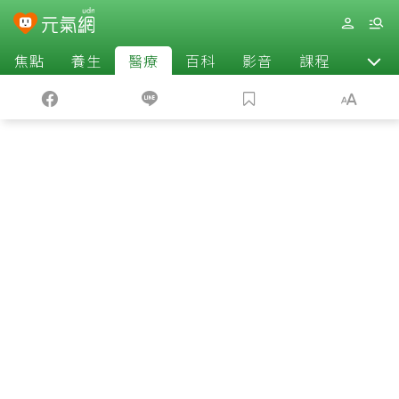
焦點
養生
醫療
百科
影音
課程
退休