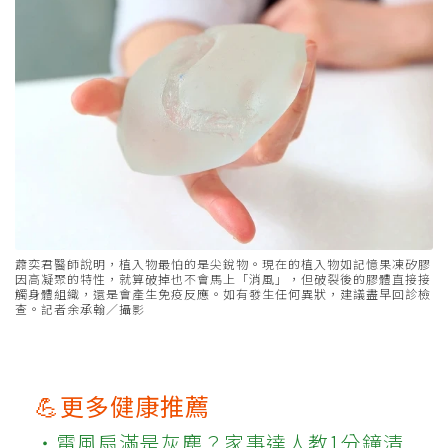
蕭奕君醫師說明，植入物最怕的是尖銳物。現在的植入物如記憶果凍矽膠
因高凝聚的特性，就算破掉也不會馬上「消風」，但破裂後的膠體直接接
觸身體組織，還是會產生免疫反應。如有發生任何異狀，建議盡早回診檢
查。記者余承翰／攝影
💪更多健康推薦
‧電風扇滿是灰塵？家事達人教1分鐘清