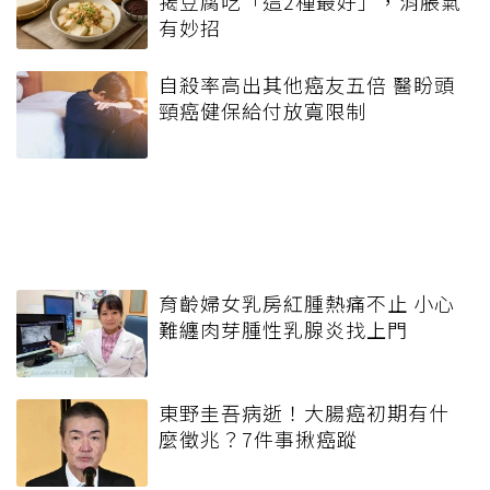
揭豆腐吃「這2種最好」，消脹氣
有妙招
自殺率高出其他癌友五倍 醫盼頭
頸癌健保給付放寬限制
育齡婦女乳房紅腫熱痛不止 小心
難纏肉芽腫性乳腺炎找上門
東野圭吾病逝！大腸癌初期有什
麼徵兆？7件事揪癌蹤