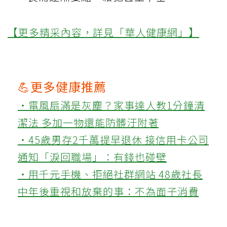
【更多精采內容，詳見「華人健康網」】
💪更多健康推薦
‧電風扇滿是灰塵？家事達人教1分鐘清
潔法 多加一物還能防髒汙附著
‧45歲男存2千萬提早退休 接信用卡公司
通知「淚回職場」：有錢也碰壁
‧用千元手機、拒絕社群網站 48歲社長
中年後重視和放棄的事：不為面子消費