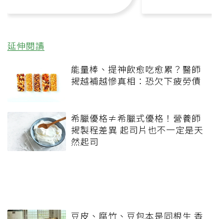
延伸閱讀
能量棒、提神飲愈吃愈累？醫師
揭越補越慘真相：恐欠下疲勞債
希臘優格≠希臘式優格！營養師
揭製程差異 起司片也不一定是天
然起司
豆皮、腐竹、豆包本是同根生 香