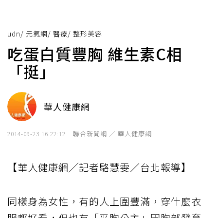
udn
/
元氣網
/
醫療
/
整形美容
吃蛋白質豐胸 維生素C相
「挺」
華人健康網
聯合新聞網 ／ 華人健康網
2014-09-23 16:22:12
【華人健康網╱記者駱慧雯／台北報導】
同樣身為女性，有的人上圍豐滿，穿什麼衣
服都好看，但也有「平胸公主」因胸部發育