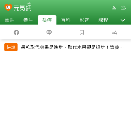
焦點
養生
醫療
百科
影音
課程
退休
果乾取代糖果是進步、取代水果卻是退步！營養師
快訊
揭果乾堅果常見健康陷阱