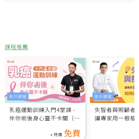
課程推薦
影片課程
影片課程
乳癌運動訓練入門4堂課 -
失智者與照顧者
伴你術後身心靈不卡關（線
讓專家用一根棍
上影音課）
何逆轉退化大腦
免費
課）
特價