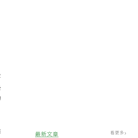
等
墊
的
梁
看更多
最新文章