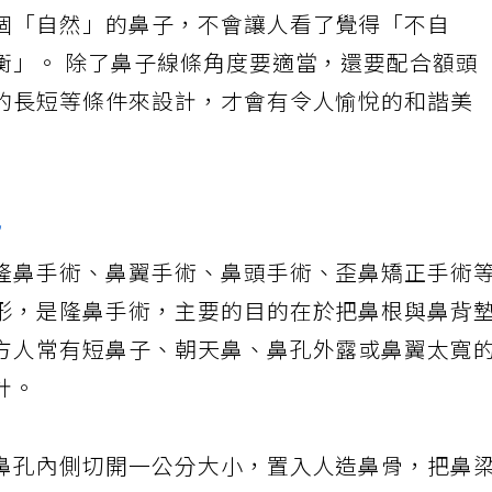
個「自然」的鼻子，不會讓人看了覺得「不自
衡」。 除了鼻子線條角度要適當，還要配合額頭
的長短等條件來設計，才會有令人愉悅的和諧美
見
隆鼻手術、鼻翼手術、鼻頭手術、歪鼻矯正手術
形，是隆鼻手術，主要的目的在於把鼻根與鼻背
方人常有短鼻子、朝天鼻、鼻孔外露或鼻翼太寬
計。
鼻孔內側切開一公分大小，置入人造鼻骨，把鼻