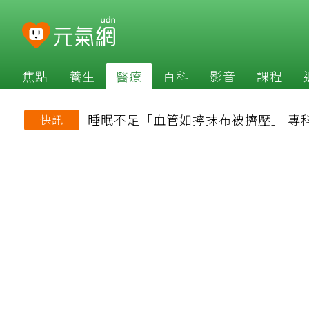
焦點
養生
醫療
百科
影音
課程
睡眠不足「血管如擰抹布被擠壓」 專
快訊