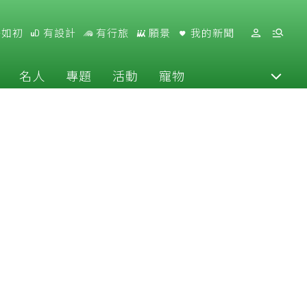
好如初
有設計
有行旅
願景
我的新聞
名人
專題
活動
寵物