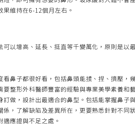
期短，即可擁有想要的鼻形。玻尿酸對人體不會
果維持在6-12個月左右。
法可以增高、延長、挺直等千變萬化，原則是以
度看鼻子都很好看，包括鼻頭能揉、捏、擠壓，
需要整形外科醫師豐富的經驗與專業美學素養和
身訂做，設計出最適合的鼻型。包括能掌握鼻子
關係，了解缺陷及差異所在，更要熟悉針對不同
對適應證與不足之處。