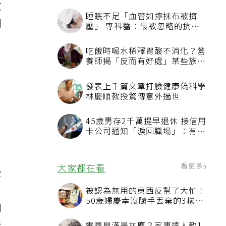
改
睡眠不足「血管如擰抹布被擠
到
壓」 專科醫：最被忽略的抗老
方法
吃飯時喝水稀釋胃酸不消化？營
養師揭「反而有好處」某些族群
才要禁
發表上千篇文章打臉健康偽科學
林慶順教授驚傳意外過世
45歲男存2千萬提早退休 接信用
卡公司通知「淚回職場」：有錢
也碰壁
看更多
大家都在看
些
目
被認為無用的東西反幫了大忙！
50歲婦慶幸沒隨手丟棄的3樣物
到
品