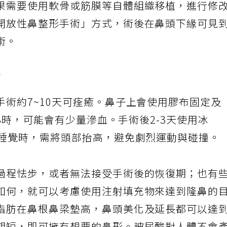
果需要使用軟骨或筋膜等自體組織移植，進行修
開放性鼻整形手術」方式，術後在鼻頭下緣可見
術。
物
術約7~10天可痊癒。鼻子上會使用膠布固定及
4小時，可能會有少量滲血。手術後2-3天使用冰
或睡覺時，需將頭部抬高，避免劇烈運動與碰撞。
過程怯步，或者無法接受手術後的恢復期；也有
如何，就可以考慮使用注射填充物來達到隆鼻的
脂肪在鼻根鼻梁墊高，鼻頭美化及延長都可以達