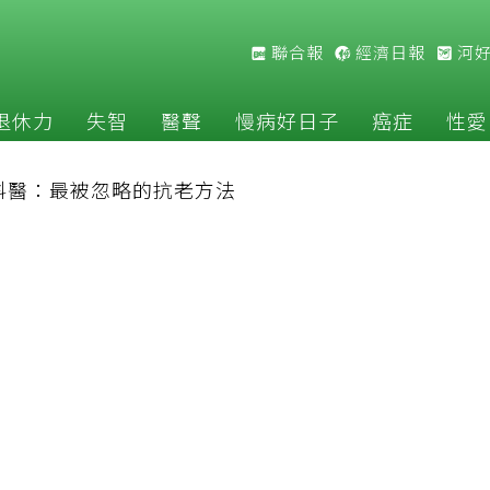
聯合報
經濟日報
河
退休力
失智
醫聲
慢病好日子
癌症
性愛
科醫：最被忽略的抗老方法