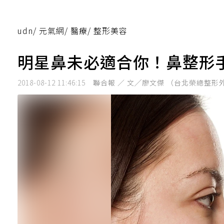
udn
/
元氣網
/
醫療
/
整形美容
明星鼻未必適合你！鼻整形
2018-08-12 11:46:15
聯合報 ／ 文╱廖文傑 （台北榮總整形