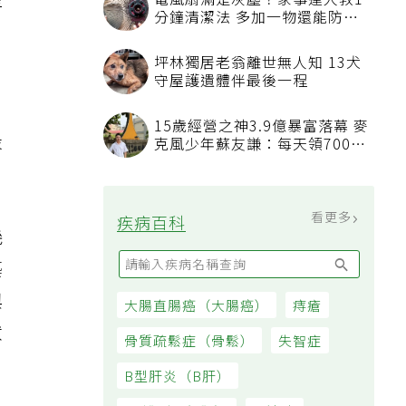
產
電風扇滿是灰塵？家事達人教1
分鐘清潔法 多加一物還能防髒
汙附著
坪林獨居老翁離世無人知 13犬
守屋護遺體伴最後一程
15歲經營之神3.9億暴富落幕 麥
最
克風少年蘇友謙：每天領700元
過日子
看更多
疾病百科
幾
藝
與
大腸直腸癌（大腸癌）
痔瘡
狀
骨質疏鬆症（骨鬆）
失智症
B型肝炎（B肝）