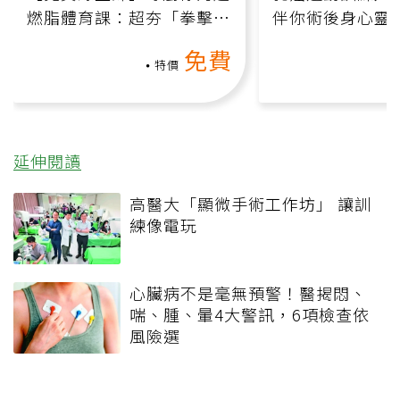
燃脂體育課：超夯「拳擊有
伴你術後身心靈
氧」高壓族在家釋放壓力無
上影音課）
免費
負擔
特價
延伸閱讀
高醫大「顯微手術工作坊」 讓訓
練像電玩
心臟病不是毫無預警！醫揭悶、
喘、腫、暈4大警訊，6項檢查依
風險選