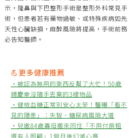
示，隆鼻與下巴整形手術是整形外科常見手
術，但患者若有藥物過敏、或特殊疾病如先
天性心臟缺損，麻醉風險將提高，手術前務
必告知醫師。
💪更多健康推薦
‧被認為無用的東西反幫了大忙！50歲
婦慶幸沒隨手丟棄的3樣物品
‧健檢血糖正常別安心太早！醫曝「看不
見的隱患」：失智、糖尿病風險大增
‧兒邀84歲寡母搬來同住「不用付房租
還有人照顧」1個月後幻滅心寒