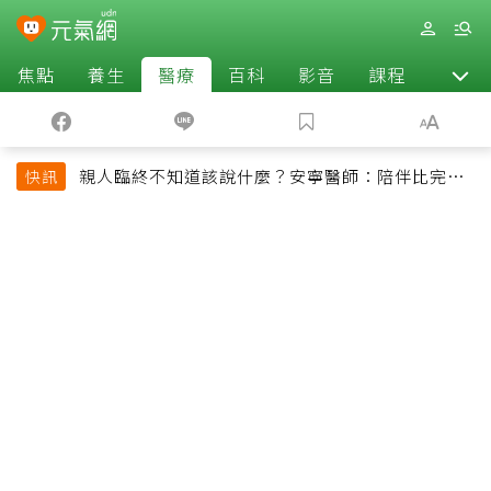
焦點
養生
醫療
百科
影音
課程
退休
親人臨終不知道該說什麼？安寧醫師：陪伴比完美
快訊
告別更重要，4句話值得及早說出口