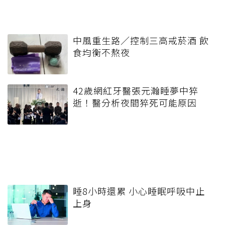
中風重生路／控制三高戒菸酒 飲
食均衡不熬夜
42歲網紅牙醫張元瀚睡夢中猝
逝！醫分析夜間猝死可能原因
睡8小時還累 小心睡眠呼吸中止
上身