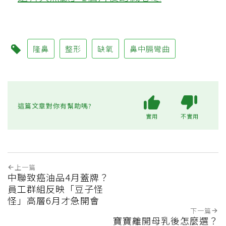
隆鼻
整形
缺氧
鼻中膈彎曲
這篇文章對你有幫助嗎?
實用
不實用
上一篇
中聯致癌油品4月蓋牌？
員工群組反映「豆子怪
怪」高層6月才急開會
下一篇
寶寶離開母乳後怎麼選？