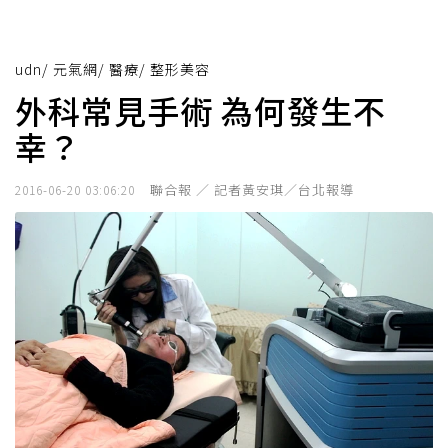
udn
/
元氣網
/
醫療
/
整形美容
外科常見手術 為何發生不
幸？
聯合報 ／ 記者黃安琪／台北報導
2016-06-20 03:06:20