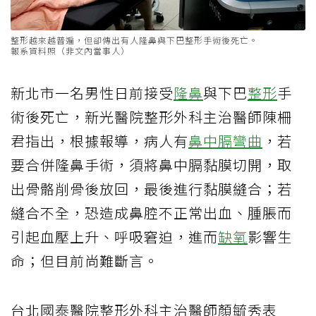
整形越來越普遍，但卻傳出有人隆鼻與下巴整形手術後死亡。
報系資料照（非文內當事人）
新北市一名男性日前接受
隆鼻
與下巴
整形
手
術後死亡，新光醫院整形外科主治醫師陳柵
君指出，根據報導，病人有
鼻中膈彎曲
，若
要合併隆鼻手術，須將鼻中膈黏膜切開，取
出骨骼削骨後放回，最後進行黏膜縫合；若
縫合不全，恐造成鼻腔不正常出血、腫脹而
引起血壓上升、呼吸窘迫，進而
缺氧
影響生
命；但目前尚難斷言。
台北國泰醫院整形外科主治醫師顏毓秀表