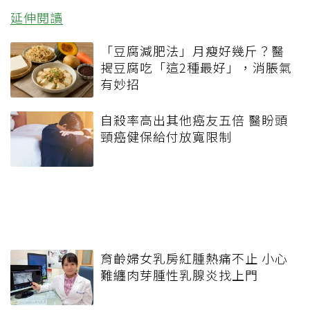
延伸閱讀
「豆腐減肥法」月瘦好幾斤？醫
揭豆腐吃「這2種最好」，消脹氣
有妙招
自殺率高出其他癌友五倍 醫盼頭
頸癌健保給付放寬限制
育齡婦女乳房紅腫熱痛不止 小心
難纏肉芽腫性乳腺炎找上門