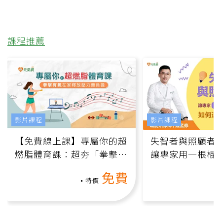
課程推薦
影片課程
影片課程
【免費線上課】專屬你的超
失智者與照顧者
燃脂體育課：超夯「拳擊有
讓專家用一根棍
氧」高壓族在家釋放壓力無
何逆轉退化大腦
免費
負擔
課）
特價