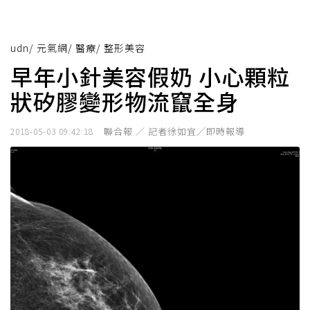
udn
/
元氣網
/
醫療
/
整形美容
早年小針美容假奶 小心顆粒
狀矽膠變形物流竄全身
聯合報 ／ 記者徐如宜╱即時報導
2018-05-03 09:42:18