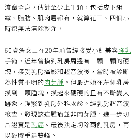
流竄全身，估計至少上千顆，包括皮下組
織、脂肪、肌肉層都有，就算花三、四個小
時都無法清除乾淨，
60歲詹女士在20年前曾經接受小針美容
隆乳
手術，近年曾摸到乳房周邊有一顆一顆的硬
塊，接受乳房攝影和超音波後，當時被診斷
為性質不明的
肉芽腫
。但最近她在左側乳房
摸到一顆腫塊，摸起來硬硬的且有不斷變大
跡象，趕緊到乳房外科求診。經乳房超音波
檢查，發現該這腫瘤並非肉芽腫，進一步切
片證實是
乳癌
。最後決定切除兩側乳房，再
以矽膠重建雙峰。