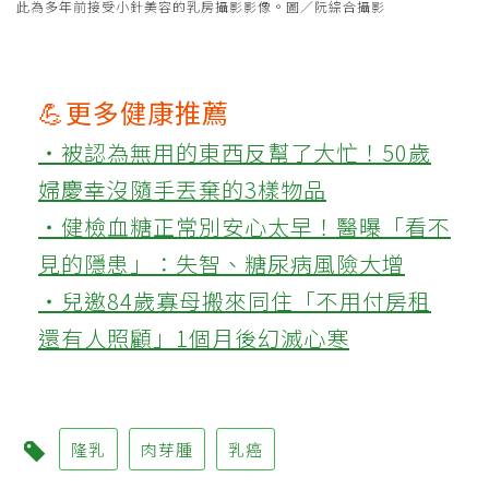
此為多年前接受小針美容的乳房攝影影像。圖／阮綜合攝影
💪更多健康推薦
‧被認為無用的東西反幫了大忙！50歲
婦慶幸沒隨手丟棄的3樣物品
‧健檢血糖正常別安心太早！醫曝「看不
見的隱患」：失智、糖尿病風險大增
‧兒邀84歲寡母搬來同住「不用付房租
還有人照顧」1個月後幻滅心寒
隆乳
肉芽腫
乳癌