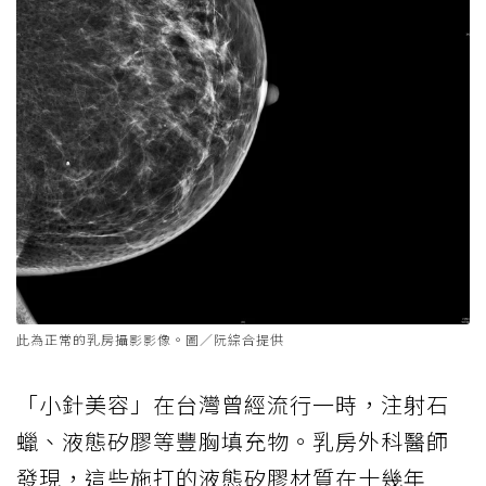
此為正常的乳房攝影影像。圖／阮綜合提供
「小針美容」在台灣曾經流行一時，注射石
蠟、液態矽膠等豐胸填充物。乳房外科醫師
發現，這些施打的液態矽膠材質在十幾年