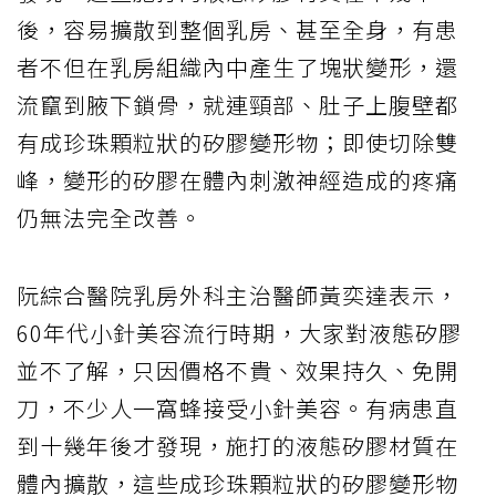
後，容易擴散到整個乳房、甚至全身，有患
者不但在乳房組織內中產生了塊狀變形，還
流竄到腋下鎖骨，就連頸部、肚子上腹壁都
有成珍珠顆粒狀的矽膠變形物；即使切除雙
峰，變形的矽膠在體內刺激神經造成的疼痛
仍無法完全改善。
阮綜合醫院乳房外科主治醫師黃奕達表示，
60年代小針美容流行時期，大家對液態矽膠
並不了解，只因價格不貴、效果持久、免開
刀，不少人一窩蜂接受小針美容。有病患直
到十幾年後才發現，施打的液態矽膠材質在
體內擴散，這些成珍珠顆粒狀的矽膠變形物