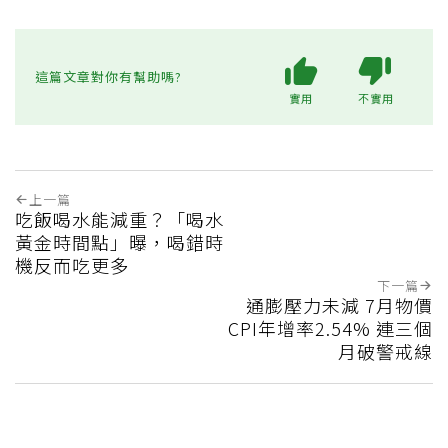
這篇文章對你有幫助嗎?
實用
不實用
上一篇
吃飯喝水能減重？「喝水
黃金時間點」曝，喝錯時
機反而吃更多
下一篇
通膨壓力未減 7月物價
CPI年增率2.54% 連三個
月破警戒線