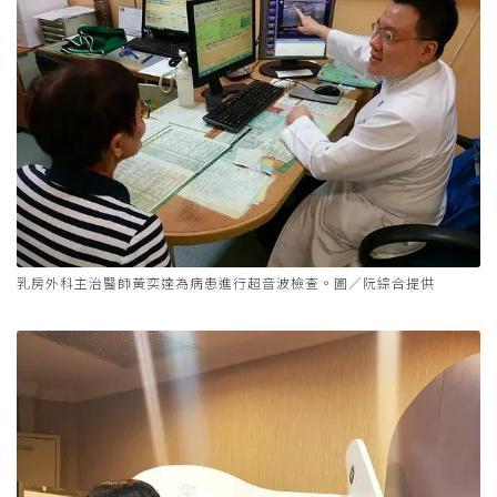
乳房外科主治醫師黃奕達為病患進行超音波檢查。圖／阮綜合提供