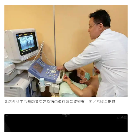
乳房外科主治醫師黃奕達為病患進行超音波檢查。圖／阮綜合提供