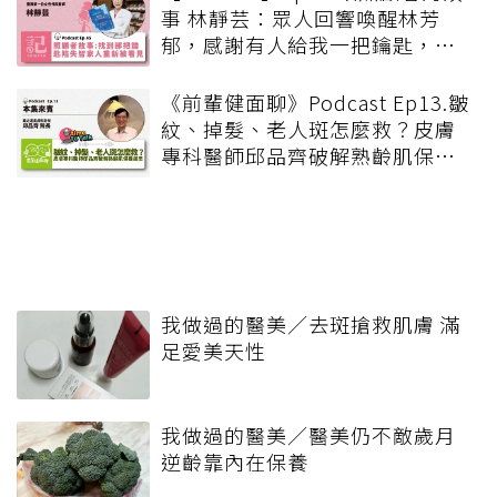
事 林靜芸：眾人回響喚醒林芳
郁，感謝有人給我一把鑰匙，打
開了林芳郁的心
《前輩健面聊》Podcast Ep13.皺
紋、掉髮、老人斑怎麼救？皮膚
專科醫師邱品齊破解熟齡肌保養
迷思
我做過的醫美／去斑搶救肌膚 滿
足愛美天性
我做過的醫美／醫美仍不敵歲月
逆齡靠內在保養