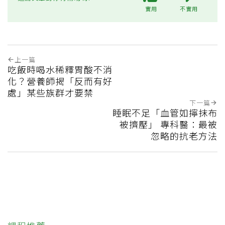
實用
不實用
上一篇
吃飯時喝水稀釋胃酸不消
化？營養師揭「反而有好
處」某些族群才要禁
下一篇
睡眠不足「血管如擰抹布
被擠壓」 專科醫：最被
忽略的抗老方法