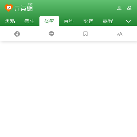
焦點
養生
醫療
百科
影音
課程
退休