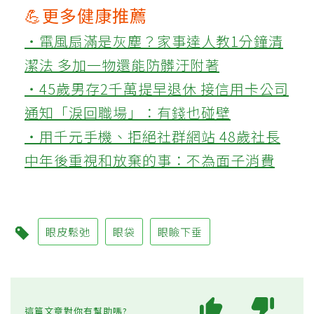
💪更多健康推薦
‧電風扇滿是灰塵？家事達人教1分鐘清
潔法 多加一物還能防髒汙附著
‧45歲男存2千萬提早退休 接信用卡公司
通知「淚回職場」：有錢也碰壁
‧用千元手機、拒絕社群網站 48歲社長
中年後重視和放棄的事：不為面子消費
眼皮鬆弛
眼袋
眼瞼下垂
這篇文章對你有幫助嗎?