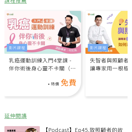
課程推薦
影片課程
影片課程
乳癌運動訓練入門4堂課 -
失智者與照顧者
伴你術後身心靈不卡關（線
讓專家用一根棍
上影音課）
何逆轉退化大腦
免費
課）
特價
延伸閱讀
【Podcast】Ep45.致照顧者的故