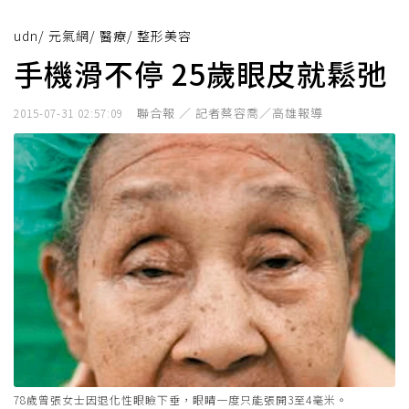
udn
/
元氣網
/
醫療
/
整形美容
手機滑不停 25歲眼皮就鬆弛
聯合報 ／ 記者蔡容喬／高雄報導
2015-07-31 02:57:09
78歲曾張女士因退化性眼瞼下垂，眼睛一度只能張開3至4毫米。