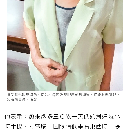
接受鬆弛眼皮切除、提眼肌縮短及雙眼皮成形術後，終能輕鬆張眼。
記者蔡容喬／攝影
他表示，愈來愈多三Ｃ族一天低頭滑好幾小
時手機、打電腦，因眼睛低垂看東西時，提