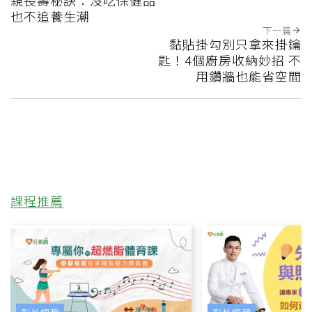
也不追養生潮
下一篇
黏貼掛勾別只拿來掛鑰
匙！4個廚房收納妙招 不
用鑽牆也能省空間
課程推薦