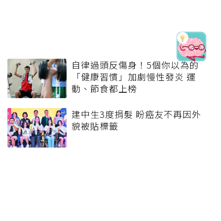
自律過頭反傷身！5個你以為的
「健康習慣」加劇慢性發炎 運
動、節食都上榜
建中生3度捐髮 盼癌友不再因外
貌被貼標籤
上了年紀想減少掉髮、拯救乾枯