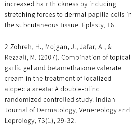
increased hair thickness by inducing
stretching forces to dermal papilla cells in
the subcutaneous tissue. Eplasty, 16.
2.Zohreh, H., Mojgan, J., Jafar, A., &
Rezaali, M. (2007). Combination of topical
garlic gel and betamethasone valerate
cream in the treatment of localized
alopecia areata: A double-blind
randomized controlled study. Indian
Journal of Dermatology, Venereology and
Leprology, 73(1), 29-32.