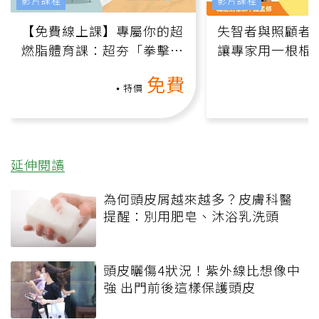
影片課程
影片課程
【免費線上課】專屬你的超
失智者與照顧者
燃脂體育課：超夯「拳擊有
讓專家用一根棍
氧」高壓族在家釋放壓力無
何逆轉退化大腦
免費
負擔
課）
特價
延伸閱讀
為何頭皮屑越來越多？皮膚科醫
提醒：別用肥皂、沐浴乳洗頭
頭皮曬傷4狀況！紫外線比想像中
強 出門前後這樣保護頭皮