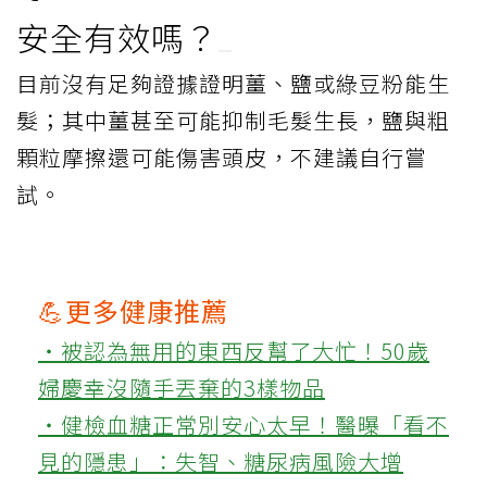
安全有效嗎？
目前沒有足夠證據證明薑、鹽或綠豆粉能生
髮；其中薑甚至可能抑制毛髮生長，鹽與粗
顆粒摩擦還可能傷害頭皮，不建議自行嘗
試。
💪更多健康推薦
‧被認為無用的東西反幫了大忙！50歲
婦慶幸沒隨手丟棄的3樣物品
‧健檢血糖正常別安心太早！醫曝「看不
見的隱患」：失智、糖尿病風險大增