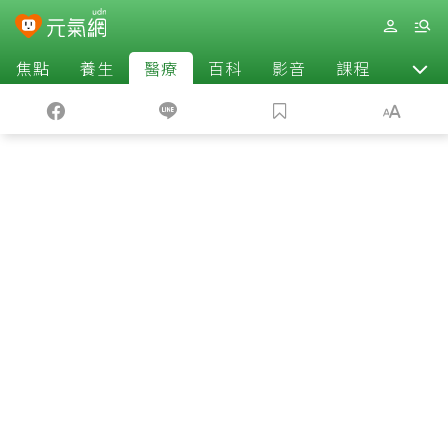
焦點
養生
醫療
百科
影音
課程
退休