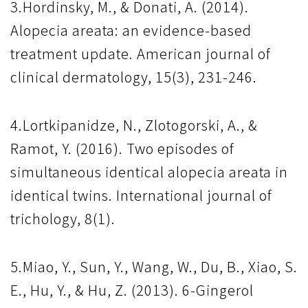
3.Hordinsky, M., & Donati, A. (2014).
Alopecia areata: an evidence-based
treatment update. American journal of
clinical dermatology, 15(3), 231-246.
4.Lortkipanidze, N., Zlotogorski, A., &
Ramot, Y. (2016). Two episodes of
simultaneous identical alopecia areata in
identical twins. International journal of
trichology, 8(1).
5.Miao, Y., Sun, Y., Wang, W., Du, B., Xiao, S.
E., Hu, Y., & Hu, Z. (2013). 6-Gingerol