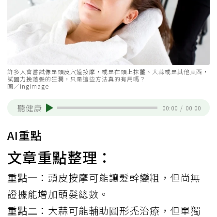
許多人會嘗試像是頭皮穴道按摩，或是在頭上抹薑、大蒜或是其他東西，
試圖力挽落髮的狂瀾，只是這些方法真的有用嗎？
圖／ingimage
聽健康
00:00
/
00:00
AI重點
文章重點整理：
重點一：
頭皮按摩可能讓髮幹變粗，但尚無
證據能增加頭髮總數。
重點二：
大蒜可能輔助圓形禿治療，但單獨