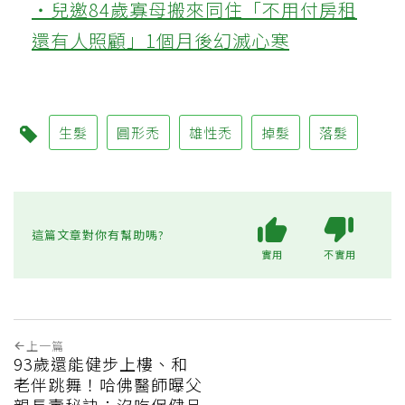
‧兒邀84歲寡母搬來同住「不用付房租
還有人照顧」1個月後幻滅心寒
生髮
圓形禿
雄性禿
掉髮
落髮
這篇文章對你有幫助嗎?
實用
不實用
上一篇
93歲還能健步上樓、和
老伴跳舞！哈佛醫師曝父
親長壽秘訣：沒吃保健品