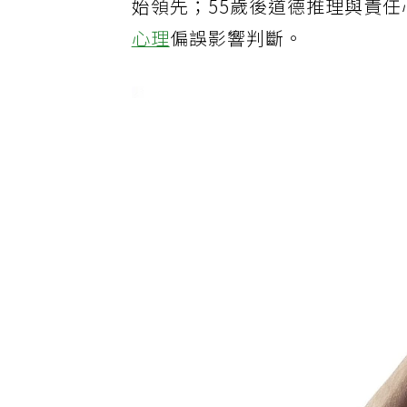
始領先；55歲後道德推理與責任
心理
偏誤影響判斷。