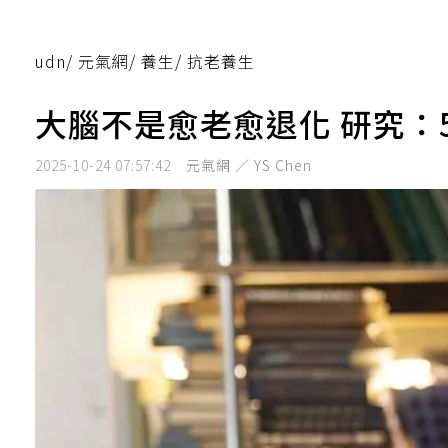
udn
/
元氣網
/
養生
/
抗老養生
大腦不是愈老愈退化 研究：
2025-10-24 07:57:42
元氣網 ／ YS Chen