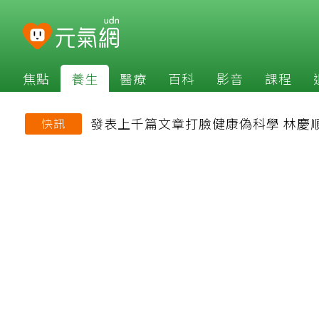
焦點
養生
醫療
百科
影音
課程
發表上千篇文章打臉健康偽科學 林慶
快訊