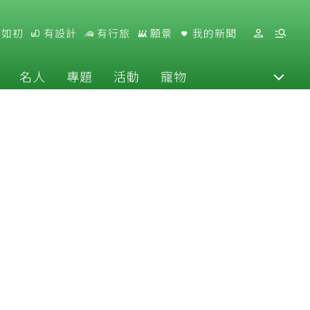
好如初
有設計
有行旅
願景
我的新聞
名人
專題
活動
寵物