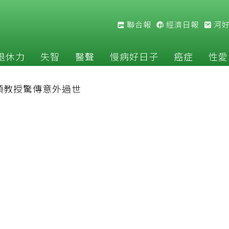
聯合報
經濟日報
河
退休力
失智
醫聲
慢病好日子
癌症
性愛
順教授驚傳意外過世