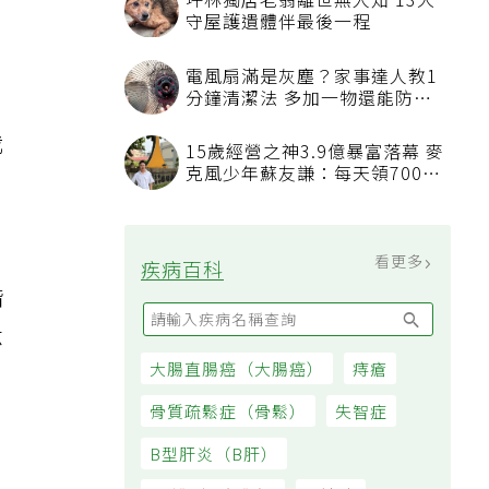
我
階
六