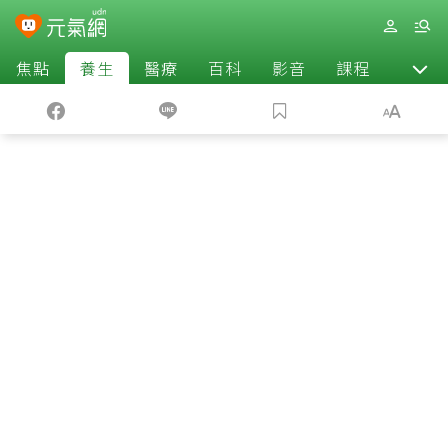
焦點
養生
醫療
百科
影音
課程
退休