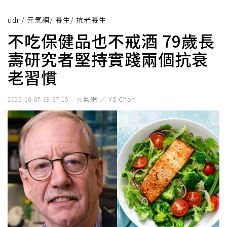
udn
/
元氣網
/
養生
/
抗老養生
不吃保健品也不戒酒 79歲長
壽研究者堅持實踐兩個抗衰
老習慣
元氣網 ／ YS Chen
2025-10-07 09:37:15