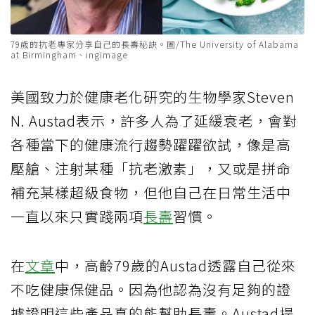
79歲的抗老專家分享自己的長壽秘訣。圖/The University of Alabama
at Birmingham、ingimage
美國致力於健康老化研究的生物學家Steven
N. Austad表示，許多人為了延緩衰老，會對
各種當下的健康流行趨勢躍躍欲試，像是高
壓艙、注射某種「抗老激素」，又或是拼命
補充某樣超級食物，但他自己在日常生活中
一直以來只實踐兩項
長壽
習慣。
在
文章
中，高齡79歲的Austad透露自己從來
不吃健康保健品。因為他認為沒有足夠的證
據證明這些產品真的能幫助長壽。Austad提