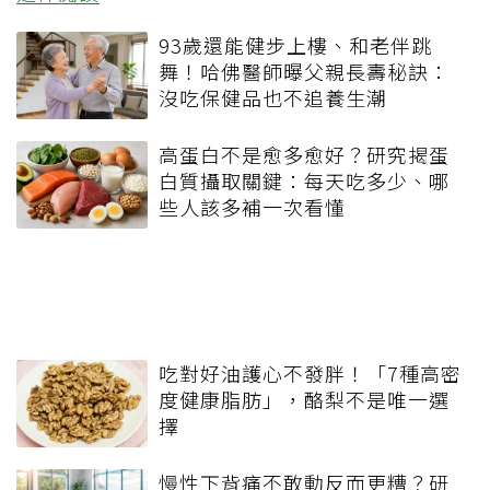
93歲還能健步上樓、和老伴跳
舞！哈佛醫師曝父親長壽秘訣：
沒吃保健品也不追養生潮
高蛋白不是愈多愈好？研究揭蛋
白質攝取關鍵：每天吃多少、哪
些人該多補一次看懂
吃對好油護心不發胖！「7種高密
度健康脂肪」，酪梨不是唯一選
擇
慢性下背痛不敢動反而更糟？研