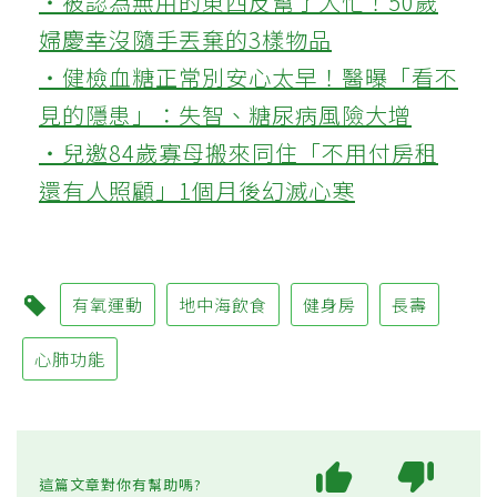
‧被認為無用的東西反幫了大忙！50歲
婦慶幸沒隨手丟棄的3樣物品
‧健檢血糖正常別安心太早！醫曝「看不
見的隱患」：失智、糖尿病風險大增
‧兒邀84歲寡母搬來同住「不用付房租
還有人照顧」1個月後幻滅心寒
有氧運動
地中海飲食
健身房
長壽
心肺功能
這篇文章對你有幫助嗎?