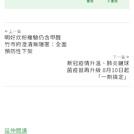
實用
不實用
上一篇
明好炊粉複驗仍含甲醛
竹市府澄清無隱匿：全面
預防性下架
下一篇
新冠疫情升溫、肺炎鏈球
菌疫苗再升級 8月10日起
「一劑搞定」
延伸閱讀