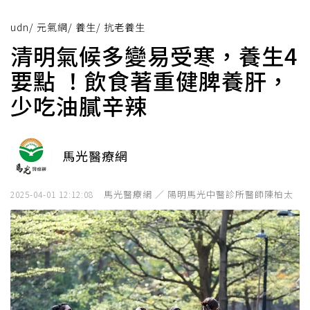
udn
/
元氣網
/
養生
/
抗老養生
清明氣候多變易受寒，養生4
要點 ！飲食著重健脾養肝，
少吃油膩辛辣
馬光醫療網
馬光醫療網 ／ 陽明馬光中醫診所醫師陳柏太
2025-04-01 12:12:08