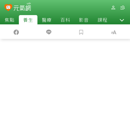
焦點
養生
醫療
百科
影音
課程
退休