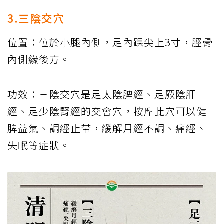
3.三陰交穴
位置：位於小腿內側，足內踝尖上3寸，脛骨
內側緣後方。
功效：三陰交穴是足太陰脾經、足厥陰肝
經、足少陰腎經的交會穴，按摩此穴可以健
脾益氣、調經止帶，緩解月經不調、痛經、
失眠等症狀。