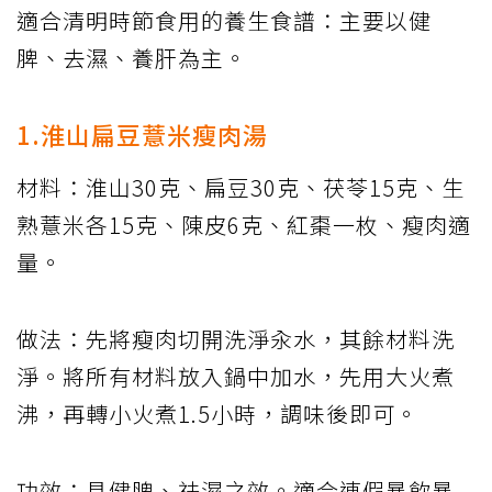
適合清明時節食用的養生食譜：主要以健
脾、去濕、養肝為主。
1.淮山扁豆薏米瘦肉湯
材料：淮山30克、扁豆30克、茯苓15克、生
熟薏米各15克、陳皮6克、紅棗一枚、瘦肉適
量。
做法：先將瘦肉切開洗淨汆水，其餘材料洗
淨。將所有材料放入鍋中加水，先用大火煮
沸，再轉小火煮1.5小時，調味後即可。
功效：具健脾、祛濕之效。適合連假暴飲暴