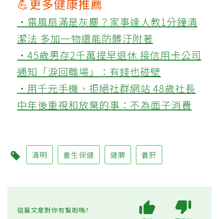
💪更多健康推薦
‧電風扇滿是灰塵？家事達人教1分鐘清
潔法 多加一物還能防髒汙附著
‧45歲男存2千萬提早退休 接信用卡公司
通知「淚回職場」：有錢也碰壁
‧用千元手機、拒絕社群網站 48歲社長
中年後重視和放棄的事：不為面子消費
清明
養生保健
健脾
養肝
這篇文章對你有幫助嗎?