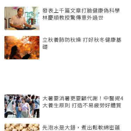
發表上千篇文章打臉健康偽科學
林慶順教授驚傳意外過世
立秋養肺防秋燥 打好秋冬健康基
礎
大暑要消暑更要顧代謝！中醫揭4
大養生原則 打造不易疲勞好體質
先泡水是大錯，煮出鬆軟綿密蓮