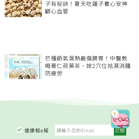
子有秘訣！夏天吃蓮子養心安神
顧心血管
芒種節氣濕熱最傷脾胃！中醫教
喝薏仁荷葉茶、按2穴位祛濕消腫
防疲勞
健康報e報