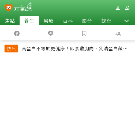
焦點
養生
醫療
百科
影音
課程
退休
高蛋白不等於更健康！即食雞胸肉、乳清蛋白藏陷
快訊
阱 醫提醒「這類人」尤其要小心