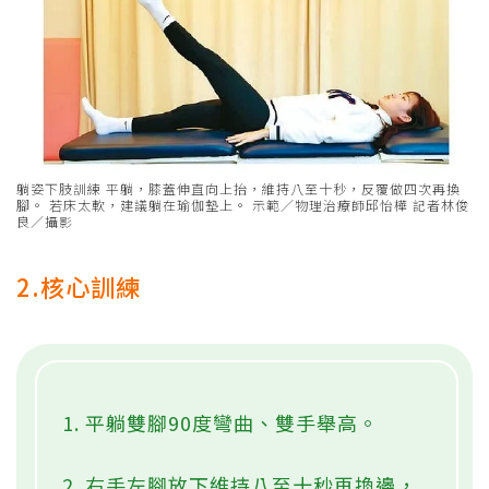
躺姿下肢訓練 平躺，膝蓋伸直向上抬，維持八至十秒，反覆做四次再換
腳。 若床太軟，建議躺在瑜伽墊上。 示範／物理治療師邱怡樺 記者林俊
良／攝影
2.核心訓練
1. 平躺雙腳90度彎曲、雙手舉高。
2. 右手左腳放下維持八至十秒再換邊，