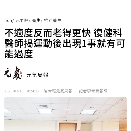
udn
/
元氣網
/
養生
/
抗老養生
不適度反而老得更快 復健科
醫師揭運動後出現1事就有可
能過度
元氣周報
聯合報元氣周報 ／ 記者李青縈報導
2025-03-16 10:24:22