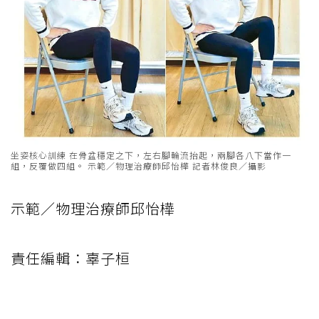
坐姿核心訓練 在骨盆穩定之下，左右腳輪流抬起，兩腳各八下當作一
組，反覆做四組。 示範／物理治療師邱怡樺 記者林俊良／攝影
示範／物理治療師邱怡樺
責任編輯：辜子桓