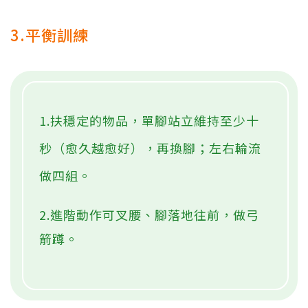
3.平衡訓練
1.扶穩定的物品，單腳站立維持至少十
秒（愈久越愈好），再換腳；左右輪流
做四組。
2.進階動作可叉腰、腳落地往前，做弓
箭蹲。