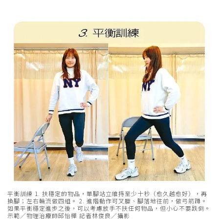
平衡訓練 1. 扶穩定的物品，單腳站立維持至少十秒（愈久越愈好），再
換腳；左右輪流做四組。 2. 進階動作可叉腰、腳落地往前，做弓箭蹲。
如果平衡穩定進步之後，可以考慮放手不扶任何物品，但小心不要跌倒。
示範／物理治療師邱怡樺 記者林俊良／攝影