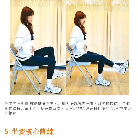
坐姿下肢訓練 確保腰椎穩定，左腳先抬起後再伸直，訓練膝關節，每個
動作維持八至十秒、反覆做四次。 示範／物理治療師邱怡樺 記者林俊良
／攝影
5.坐姿核心訓練