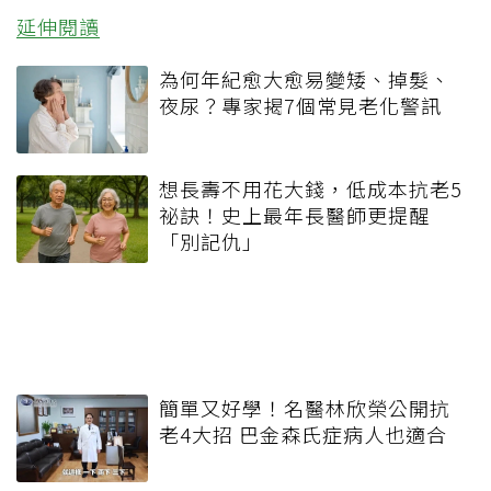
延伸閱讀
為何年紀愈大愈易變矮、掉髮、
夜尿？專家揭7個常見老化警訊
想長壽不用花大錢，低成本抗老5
祕訣！史上最年長醫師更提醒
「別記仇」
簡單又好學！名醫林欣榮公開抗
老4大招 巴金森氏症病人也適合