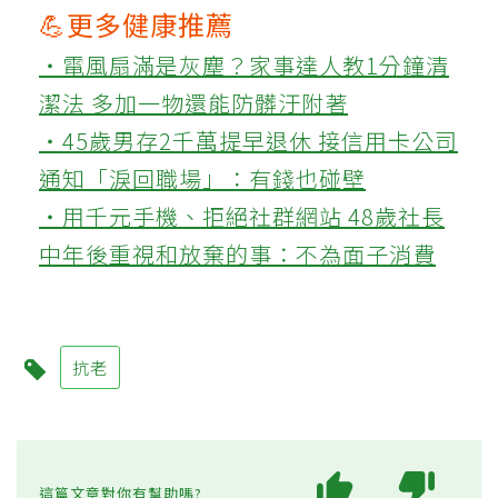
💪更多健康推薦
‧電風扇滿是灰塵？家事達人教1分鐘清
潔法 多加一物還能防髒汙附著
‧45歲男存2千萬提早退休 接信用卡公司
通知「淚回職場」：有錢也碰壁
‧用千元手機、拒絕社群網站 48歲社長
中年後重視和放棄的事：不為面子消費
抗老
這篇文章對你有幫助嗎?