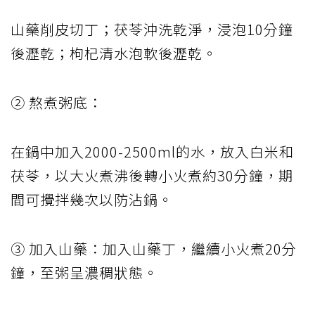
山藥削皮切丁；茯苓沖洗乾淨，浸泡10分鐘
後瀝乾；枸杞清水泡軟後瀝乾。
② 熬煮粥底：
在鍋中加入2000-2500ml的水，放入白米和
茯苓，以大火煮沸後轉小火煮約30分鐘，期
間可攪拌幾次以防沾鍋。
③ 加入山藥：加入山藥丁，繼續小火煮20分
鐘，至粥呈濃稠狀態。