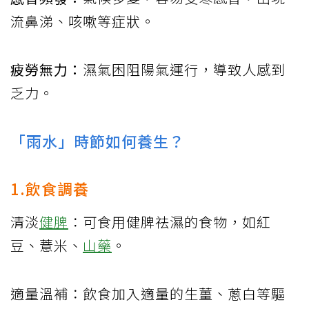
流鼻涕、咳嗽等症狀。
疲勞無力：
濕氣困阻陽氣運行，導致人感到
乏力。
「雨水」時節如何養生？
1.飲食調養
清淡
健脾
：可食用健脾祛濕的食物，如紅
豆、薏米、
山藥
。
適量溫補：飲食加入適量的生薑、蔥白等驅