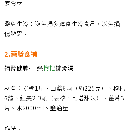
寒食材。
避免生冷：避免過多進食生冷食品，以免損
傷脾胃。
2.藥膳食補
補腎健脾-山藥
枸杞
排骨湯
材料：
排骨1斤、山藥6兩（約225克）、枸杞
6錢、紅棗2-3顆（去核，可增甜味）、薑片3
片、水2000ml、鹽適量
作法：