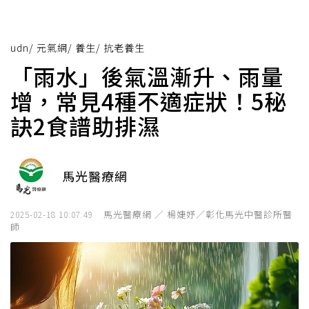
udn
/
元氣網
/
養生
/
抗老養生
「雨水」後氣溫漸升、雨量
增，常見4種不適症狀！5秘
訣2食譜助排濕
馬光醫療網
馬光醫療網 ／ 楊婕妤／彰化馬光中醫診所醫
2025-02-18 10:07:49
師