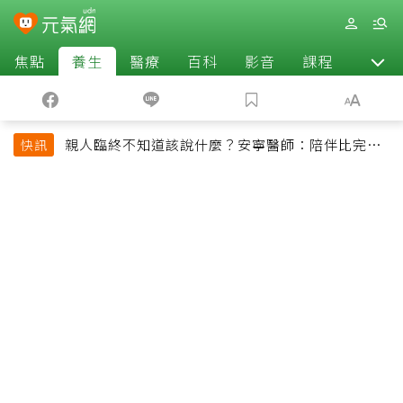
焦點
養生
醫療
百科
影音
課程
退休
親人臨終不知道該說什麼？安寧醫師：陪伴比完美
快訊
告別更重要，4句話值得及早說出口