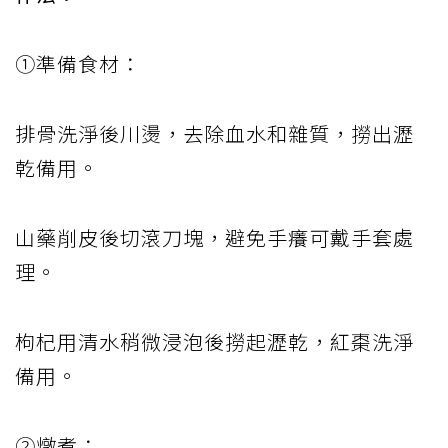
①準備食材：
排骨洗淨後川燙，去除血水和雜質，撈出瀝
乾備用。
山藥削皮後切滾刀塊，避免手癢可戴手套處
理。
枸杞用清水稍微浸泡後撈起瀝乾，紅棗洗淨
備用。
②燉煮：