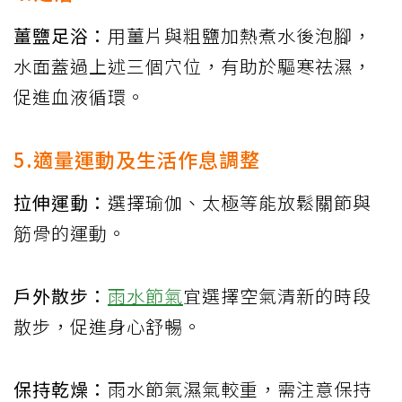
薑鹽足浴：
用薑片與粗鹽加熱煮水後泡腳，
水面蓋過上述三個穴位，有助於驅寒祛濕，
促進血液循環。
5.適量運動及生活作息調整
拉伸運動：
選擇瑜伽、太極等能放鬆關節與
筋骨的運動。
戶外散步：
雨水節氣
宜選擇空氣清新的時段
散步，促進身心舒暢。
保持乾燥：
雨水節氣濕氣較重，需注意保持