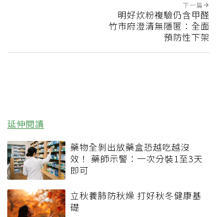
下一篇
明好炊粉複驗仍含甲醛
竹市府澄清無隱匿：全面
預防性下架
延伸閱讀
藥物全剝出放藥盒恐越吃越沒
效！ 藥師示警：一次分裝1至3天
即可
立秋養肺防秋燥 打好秋冬健康基
礎