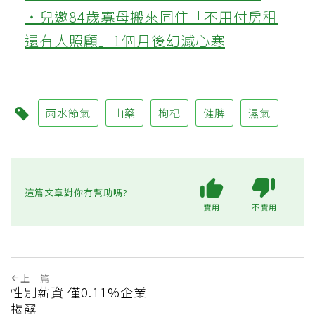
‧兒邀84歲寡母搬來同住「不用付房租
還有人照顧」1個月後幻滅心寒
雨水節氣
山藥
枸杞
健脾
濕氣
這篇文章對你有幫助嗎?
實用
不實用
上一篇
性別薪資 僅0.11%企業
揭露