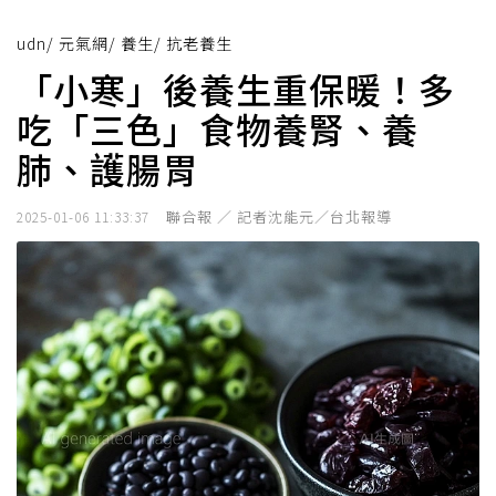
udn
/
元氣網
/
養生
/
抗老養生
「小寒」後養生重保暖！多
吃「三色」食物養腎、養
肺、護腸胃
聯合報 ／ 記者沈能元／台北報導
2025-01-06 11:33:37