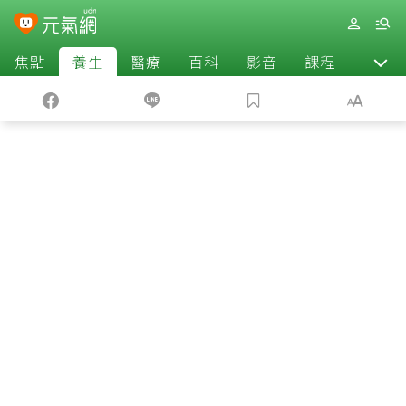
焦點
養生
醫療
百科
影音
課程
退休