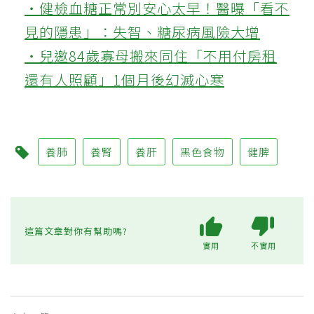
‧健檢血糖正常別安心太早！醫曝「看不
見的隱患」：失智、糖尿病風險大增
‧兒邀84歲寡母搬來同住「不用付房租
還有人照顧」1個月後幻滅心寒
養肺
養腎
養肝
黑色食物
健脾
這篇文章對你有幫助嗎?
實用
不實用