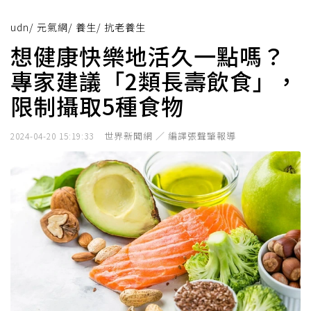
udn
/
元氣網
/
養生
/
抗老養生
想健康快樂地活久一點嗎？
專家建議「2類長壽飲食」，
限制攝取5種食物
世界新聞網 ／ 編譯張聲肇報導
2024-04-20 15:19:33