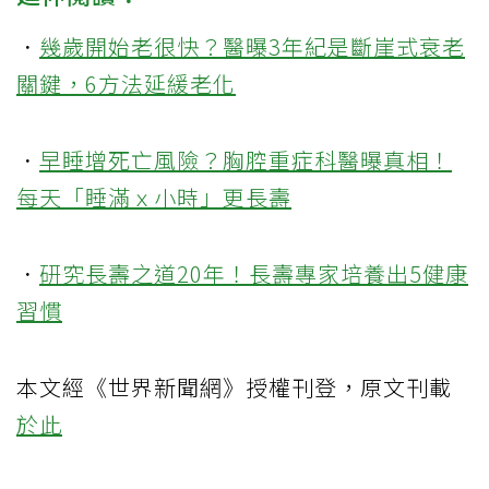
．
幾歲開始老很快？醫曝3年紀是斷崖式衰老
關鍵，6方法
延緩老化
．
早睡增死亡風險？胸腔重症科醫曝真相！
每天「睡滿ｘ小時」更長壽
．
研究長壽之道20年！長壽專家培養出5健康
習慣
本文經《世界新聞網》授權刊登，原文刊載
於此