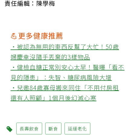
責任編輯：陳學梅
💪更多健康推薦
‧被認為無用的東西反幫了大忙！50歲
婦慶幸沒隨手丟棄的3樣物品
‧健檢血糖正常別安心太早！醫曝「看不
見的隱患」：失智、糖尿病風險大增
‧兒邀84歲寡母搬來同住「不用付房租
還有人照顧」1個月後幻滅心寒
長壽飲食
斷食
延緩老化