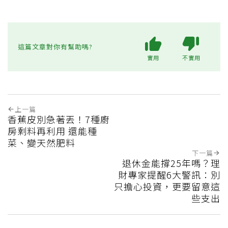
這篇文章對你有幫助嗎?
實用
不實用
上一篇
香蕉皮別急著丟！7種廚
房剩料再利用 還能種
菜、變天然肥料
下一篇
退休金能撐25年嗎？理
財專家提醒6大警訊：別
只擔心投資，更要留意這
些支出