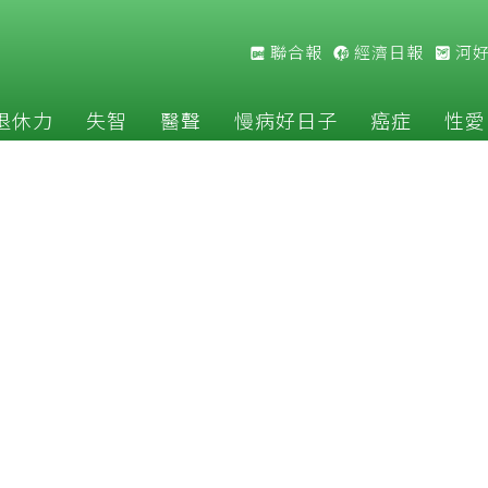
聯合報
經濟日報
河
退休力
失智
醫聲
慢病好日子
癌症
性愛