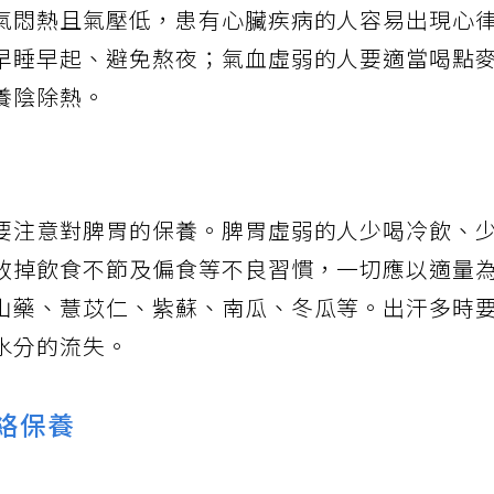
氣悶熱且氣壓低，患有心臟疾病的人容易出現心
早睡早起、避免熬夜；氣血虛弱的人要適當喝點
養陰除熱。
要注意對脾胃的保養。脾胃虛弱的人少喝冷飲、
改掉飲食不節及偏食等不良習慣，一切應以適量
山藥、薏苡仁、紫蘇、南瓜、冬瓜等。出汗多時
水分的流失。
經絡保養