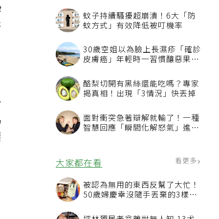
律
蚊子持續騷擾超崩潰！6大「防
麥
蚊方式」有效降低被叮機率
30歲空姐以為臉上長濕疹「確診
皮膚癌」年輕時一習慣釀惡果超
後悔
酪梨切開有黑絲還能吃嗎？專家
揭真相！出現「3情況」快丟掉
少
為
面對衝突急著辯解就輸了！一種
智慧回應「瞬間化解怒氣」進入
要
有效溝通
看更多
大家都在看
被認為無用的東西反幫了大忙！
50歲婦慶幸沒隨手丟棄的3樣物
品