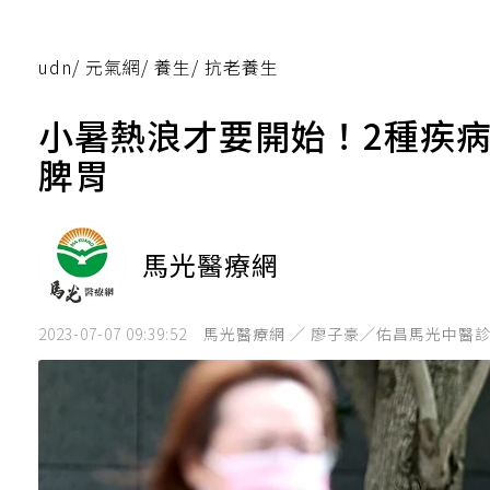
udn
/
元氣網
/
養生
/
抗老養生
小暑熱浪才要開始！2種疾
脾胃
馬光醫療網
2023-07-07 09:39:52
馬光醫療網 ／ 廖子豪／佑昌馬光中醫