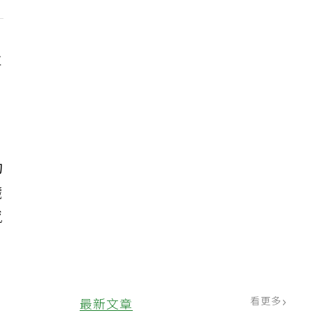
並
。
的
臟
感
看更多
最新文章