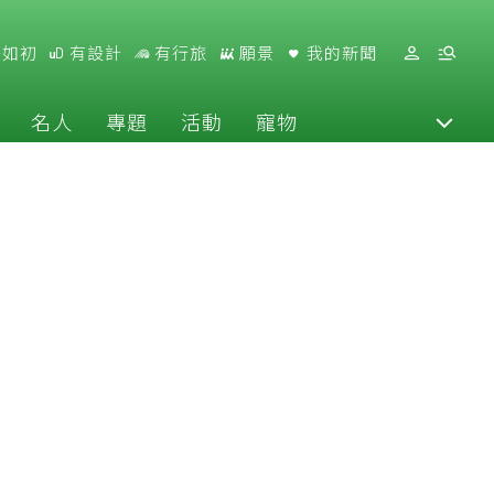
好如初
有設計
有行旅
願景
我的新聞
名人
專題
活動
寵物