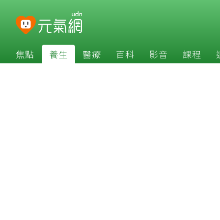
焦點
養生
醫療
百科
影音
課程