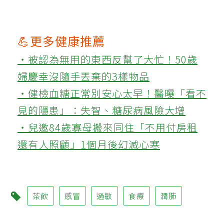
💪更多健康推薦
‧被認為無用的東西反幫了大忙！50歲
婦慶幸沒隨手丟棄的3樣物品
‧健檢血糖正常別安心太早！醫曝「看不
見的隱患」：失智、糖尿病風險大增
‧兒邀84歲寡母搬來同住「不用付房租
還有人照顧」1個月後幻滅心寒
茶飲
感冒
過敏
食療
潤肺