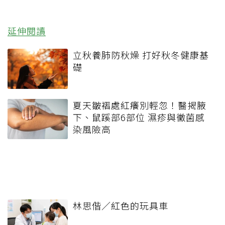
延伸閱讀
立秋養肺防秋燥 打好秋冬健康基
礎
夏天皺褶處紅癢別輕忽！醫揭腋
下、鼠蹊部6部位 濕疹與黴菌感
染風險高
林思偕／紅色的玩具車