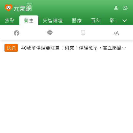
焦點
養生
失智論壇
醫療
百科
影音
40歲前停經要注意！研究：停經愈早，高血壓風險
快訊
恐增加