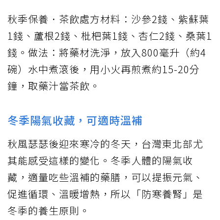
秋季保養．茶飲處方材料：沙參2錢、紫蘇葉
1錢、蘆根2錢、枇杷葉1錢、杏仁2錢、桑葉1
錢。做法：將藥材洗淨，放入800毫升（約4
碗）水中煮滾後，用小火再煎煮約15-20分
鐘，取藥汁當茶飲。
冬季陽氣收藏，可適時溫補
秋風瑟瑟後迎來寒冷的冬天，台灣東北部尤
其能感受這樣的變化。冬季人體的陽氣收
藏，適量吃些溫補的藥膳，可以提振元氣、
促進循環、溫暖增熱，所以「防寒養腎」是
冬季的養生原則。