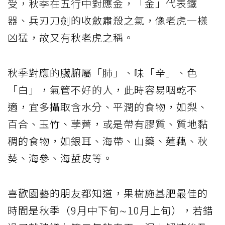
受，秋季在五行中對應金，「金」代表鐵
器、兵刃刀劍的收斂肅殺之氣，像老虎一樣
凶猛，故又有秋老虎之稱。
秋季對應的臟腑屬「肺」、味「辛」、色
「白」，氣管不好的人，此時容易咽乾不
適，宜多攝取含水分、平潤的食物，如梨、
百合、玉竹、荸薺，或是帶有膠質、質地黏
稠的食物，如銀耳、海帶、山藥、蓮藕、秋
葵、海參、海蜇皮等。
喜歡園藝的朋友都知道，果樹施基肥最佳的
時間是秋季（9月中下旬∼10月上旬），若錯