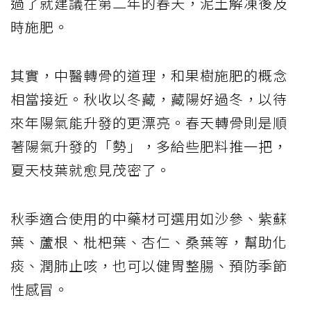
過了就建議在第二年的春天，泥土解凍後及
時施肥。
其實，中醫轉骨的道理，和果樹施肥的概念
相當接近。秋收以冬藏，藏陽好過冬，以待
來年陽氣能升發的更漂亮。春天轉骨則是順
著陽氣升發的「勢」，多給些肥料推一把，
夏天枝葉就愈見茂密了。
秋季適合使用的中藥材可選用如沙參、紫蘇
葉、蘆根、枇杷葉、杏仁、桑葉等，幫助化
痰、潤肺止咳，也可以健胃整腸、預防季節
性感冒。