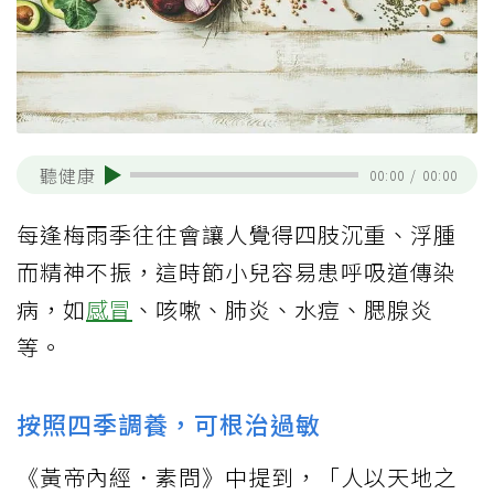
聽健康
00:00
/
00:00
每逢梅雨季往往會讓人覺得四肢沉重、浮腫
而精神不振，這時節小兒容易患呼吸道傳染
病，如
感冒
、咳嗽、肺炎、水痘、腮腺炎
等。
按照四季調養，可根治過敏
《黃帝內經．素問》中提到，「人以天地之