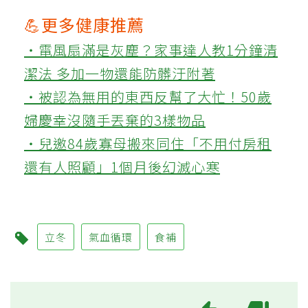
💪更多健康推薦
‧電風扇滿是灰塵？家事達人教1分鐘清
潔法 多加一物還能防髒汙附著
‧被認為無用的東西反幫了大忙！50歲
婦慶幸沒隨手丟棄的3樣物品
‧兒邀84歲寡母搬來同住「不用付房租
還有人照顧」1個月後幻滅心寒
立冬
氣血循環
食補