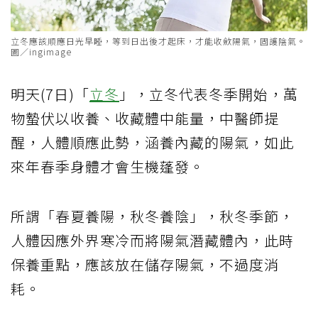
立冬應該順應日光早睡，等到日出後才起床，才能收歛陽氣，固護陰氣。
圖／ingimage
明天(7日)「
立冬
」，立冬代表冬季開始，萬
物蟄伏以收養、收藏體中能量，中醫師提
醒，人體順應此勢，涵養內藏的陽氣，如此
來年春季身體才會生機蓬發。
所謂「春夏養陽，秋冬養陰」，秋冬季節，
人體因應外界寒冷而將陽氣潛藏體內，此時
保養重點，應該放在儲存陽氣，不過度消
耗。