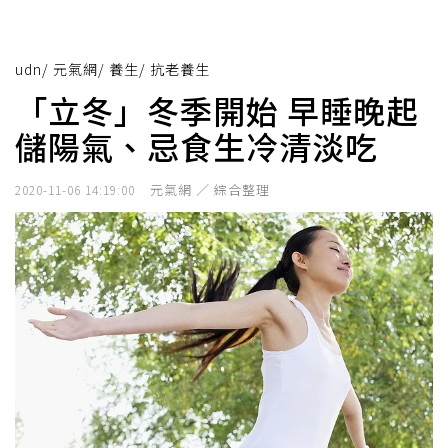
udn
/
元氣網
/
養生
/
抗老養生
「立冬」冬季開始 早睡晚起
儲陽氣、忌食生冷清淡吃
元氣網 ／ 綜合整理
2020-11-06 14:19:00