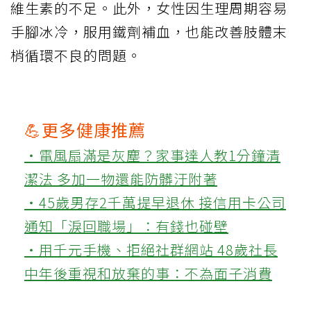
維生素的不足。此外，女性因生理周期容易
手腳冰冷，服用鐵劑補血，也能改善肢體末
梢循環不良的問題。
💪更多健康推薦
‧電風扇滿是灰塵？家事達人教1分鐘清
潔法 多加一物還能防髒汙附著
‧45歲男存2千萬提早退休 接信用卡公司
通知「淚回職場」：有錢也碰壁
‧用千元手機、拒絕社群網站 48歲社長
中年後重視和放棄的事：不為面子消費