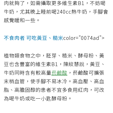
肉就夠了，如需攝取更多維生素B1，不妨喝
牛奶，尤其晚上睡前喝240cc熱牛奶，手腳會
感覺暖和一些。
不食肉者 可吃黃豆、糙米
color="0074ad">
植物類食物之中，胚芽、糙米、酵母粉、黃
豆也含豐富的維生素B1，陳紋慧說，黃豆、
牛奶同時含有較高量
菸鹼酸
，菸鹼酸可擴張
末梢血管，使手腳不易冰冷。高血壓、高血
脂、高膽固醇的患者不宜多食用紅肉，可改
為喝牛奶或吃一小匙酵母粉。