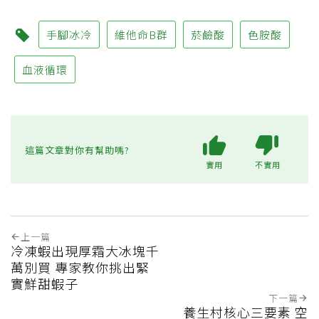
手腳冰冷
維他命B群
菸鹼酸
色胺酸
血液循環
這篇文章對你有幫助嗎?
實用
不實用
上一篇
冷凍蝦出現厚霜大冰塊千
萬別買 專家教你挑出緊
實鮮甜蝦子
下一篇
養生村核心三要素 空