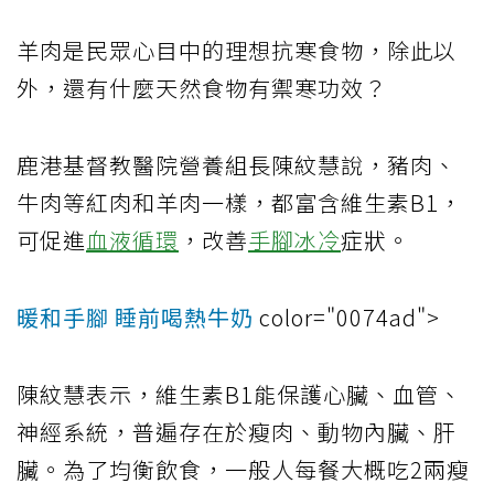
羊肉是民眾心目中的理想抗寒食物，除此以
外，還有什麼天然食物有禦寒功效？
鹿港基督教醫院營養組長陳紋慧說，豬肉、
牛肉等紅肉和羊肉一樣，都富含維生素B1，
可促進
血液循環
，改善
手腳冰冷
症狀。
暖和手腳 睡前喝熱牛奶
color="0074ad">
陳紋慧表示，維生素B1能保護心臟、血管、
神經系統，普遍存在於瘦肉、動物內臟、肝
臟。為了均衡飲食，一般人每餐大概吃2兩瘦