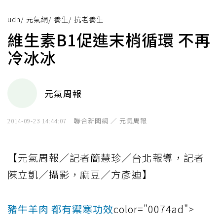
udn
/
元氣網
/
養生
/
抗老養生
維生素B1促進末梢循環 不再
冷冰冰
元氣周報
聯合新聞網 ／ 元氣周報
2014-09-23 14:44:07
【元氣周報／記者簡慧珍／台北報導，記者
陳立凱／攝影，麻豆／方彥迪】
豬牛羊肉 都有禦寒功效
color="0074ad">