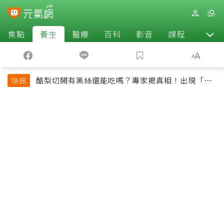
焦點
養生
醫療
百科
影音
課程
退休
酪梨切開有黑絲還能吃嗎？專家揭真相！出現「3情
快訊
況」快丟掉