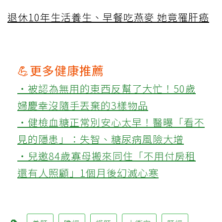
退休10年生活養生、早餐吃燕麥 她竟罹肝癌
💪更多健康推薦
‧被認為無用的東西反幫了大忙！50歲
婦慶幸沒隨手丟棄的3樣物品
‧健檢血糖正常別安心太早！醫曝「看不
見的隱患」：失智、糖尿病風險大增
‧兒邀84歲寡母搬來同住「不用付房租
還有人照顧」1個月後幻滅心寒