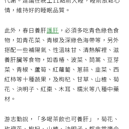
代謝。建議在晚上11點前入睡，睡前放鬆心
情，維持好的睡眠品質。
此外，春日養肝
護肝
，必須多吃青色綠色食
物，如青花菜、青椒及深綠色海帶等，另外
搭配一些補陽氣、性溫味甘、清熱解裡、滋
養肝臟等食物，如香椿、波菜、茼蒿、豆芽
菜、青椒、蘆筍、紅蘿蔔、蔥蒜、韭菜、西
紅柿等十種蔬果，及枸杞、甘草、山楂、菊
花、決明子、紅棗、木耳、糯米等八種中藥
材。
游志勤說，「多喝茶飲也可養肝」，菊花、
玫瑰花、枸杞、山楂、決明子，都非常適合