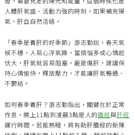
發，需要充足的陽光和能量，這個時候也是
人體肝氣盛、活動力強的時刻，如果補充陽
氣，肝血自然活絡。
「春季是養肝的好季節」游志勤說，春天氣
候不穩，人易心浮氣躁，當煩惱多或心情起
伏大，肝氣就容易阻塞，最是傷肝，建議保
持心情愉快，釋放壓力，才能讓肝氣暢通、
不鬱結。
如何春季養肝？游志勤指出，關鍵在於正常
作息，晚上11點到凌晨3點是人的
膽經
與
肝經
運行時間，若能熟睡，將有助肝膽經的新陳