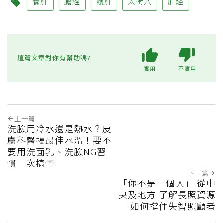
養肝
膽經
護肝
太衝穴
肝經
這篇文章對你有幫助嗎?
實用
不實用
上一篇
洗臉用冷水還是熱水？皮
膚科醫揭最佳水溫！要不
要用洗面乳、洗臉NG習
慣一次搞懂
下一篇
「你不是一個人」 從中
央及地方 了解長照資源
如何撐住失智照顧者