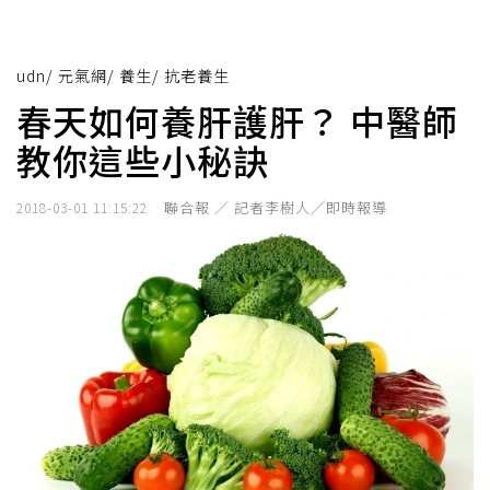
udn
/
元氣網
/
養生
/
抗老養生
春天如何養肝護肝？ 中醫師
教你這些小秘訣
聯合報 ／ 記者李樹人╱即時報導
2018-03-01 11:15:22