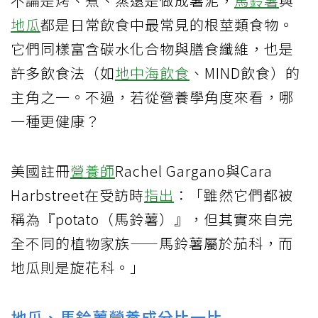
不論是烤、煮、蒸還是做成薯泥，
馬鈴薯
與
地瓜
都是日常飲食中最常見的根莖類食物。
它們同樣富含碳水化合物與膳食纖維，也是
許多飲食法（如
地中海飲食
、MIND飲食）的
主角之一。不過，若從營養學角度來看，哪
一種更健康？
美國註冊
營養師
Rachel Gargano與Cara
Harbstreet在受訪時
指出
：「雖然它們都被
稱為『potato（馬鈴薯）』，但其實來自完
全不同的植物家族——馬鈴薯屬於茄科，而
地瓜則是旋花科。」
地瓜、馬鈴薯營養成分比一比