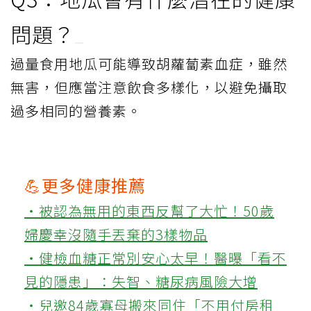
問題？
過量食用地瓜可能導致胡蘿蔔素血症，雖然
無害，但應當注意飲食多樣化，以避免攝取
過多相同的營養素。
💪更多健康推薦
‧被認為無用的東西反幫了大忙！50歲
婦慶幸沒隨手丟棄的3樣物品
‧健檢血糖正常別安心太早！醫曝「看不
見的隱患」：失智、糖尿病風險大增
‧兒邀84歲寡母搬來同住「不用付房租