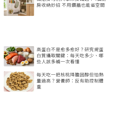
房收納妙招 不用鑽牆也能省空間
高蛋白不是愈多愈好？研究揭蛋
白質攝取關鍵：每天吃多少、哪
些人該多補一次看懂
每天吃一把核桃降膽固醇但怕熱
量過高？營養師：反有助控制體
重