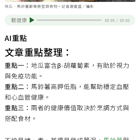
地瓜、馬鈴薯都是根莖類食物。記者謝進盛／攝影
聽健康
00:00
/
00:00
AI重點
文章重點整理：
重點一：
地瓜富含β-胡蘿蔔素，有助於視力
與免疫功能。
重點二：
馬鈴薯高鉀低脂，能幫助穩定血壓
和心血管健康。
重點三：
兩者的健康價值取決於烹調方式與
搭配食材。