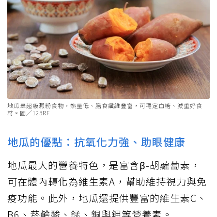
地瓜是超級澱粉食物，熱量低、膳食纖維豐富，可穩定血糖、減重好食
材。圖╱123RF
地瓜的優點：抗氧化力強、助眼健康
地瓜最大的營養特色，是富含β-胡蘿蔔素，
可在體內轉化為維生素A，幫助維持視力與免
疫功能。此外，地瓜還提供豐富的維生素C、
B6、菸鹼酸、錳、銅與鉀等營養素。