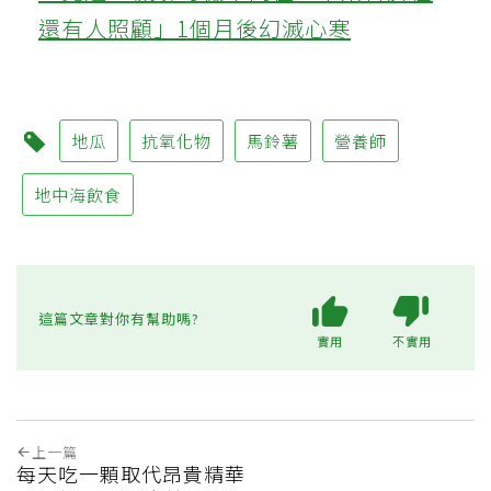
還有人照顧」1個月後幻滅心寒
地瓜
抗氧化物
馬鈴薯
營養師
地中海飲食
這篇文章對你有幫助嗎?
實用
不實用
上一篇
每天吃一顆取代昂貴精華