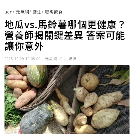
udn
/
元氣網
/
養生
/
聰明飲食
地瓜vs.馬鈴薯哪個更健康？
營養師揭關鍵差異 答案可能
讓你意外
元氣網 ／ 洪波波
2025-10-29 10:05:00