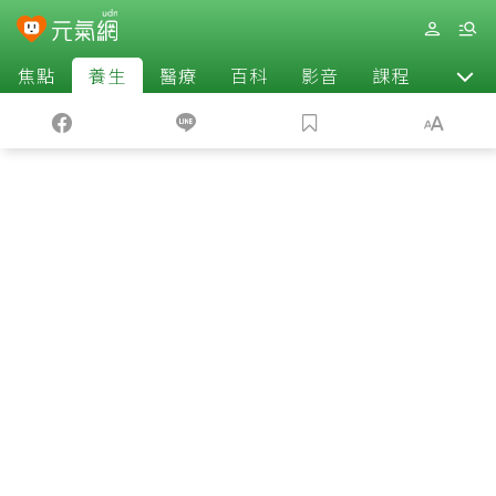
焦點
養生
醫療
百科
影音
課程
退休