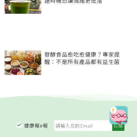
延伸閱讀
希臘優格≠希臘式優格！營養師
揭製程差異 起司片也不一定是天
然起司
不餓也想吃，問題出在哪裡？長
期攝取高糖、高脂肪食物讓大腦
忘記飽足感
40歲前停經要注意！研究：停經
愈早，高血壓風險恐增加