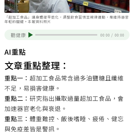
「超加工食品」讓身體提早退化，調整飲食習慣並規律運動，是維持器官
年輕的關鍵。本報資料照片
聽健康
00:00
/
00:00
AI重點
文章重點整理：
重點一：
超加工食品常含過多油鹽糖且纖維
不足，易損害健康。
重點二：
研究指出攝取過量超加工食品，會
加速器官老化與衰退。
重點三：
體重難控、飯後嗜睡、疲倦、健忘
與免疫差皆是警訊。