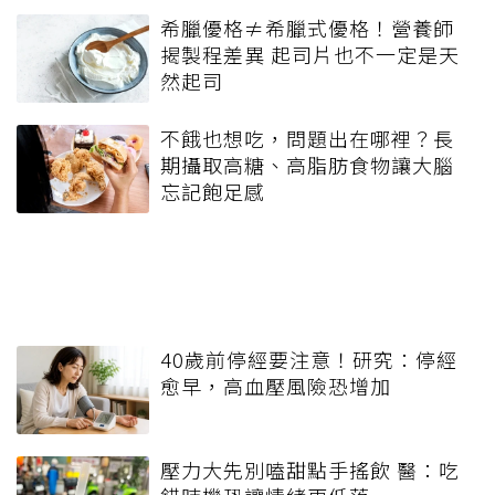
這篇文章對你有幫助嗎?
實用
不實用
上一篇
致癌油風波延燒…威加苦
茶油拿不出證明 北市衛
生局重罰300萬元
下一篇
長輩每日10分鐘運動 比
買任何保健品更有用