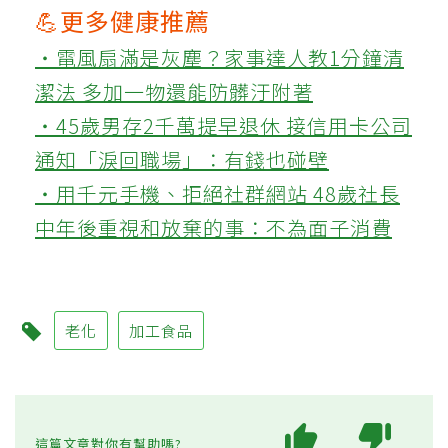
研究顯示，當人體出現2至4個老化器官，死
亡風險增加2.3倍；5至7個增加4.5倍；8個以
上則暴增8.3倍，部分個案在15年內死亡比例
超過六成。
Q3：哪些身體訊號可能代表器
官正在加速老化？
陳威龍列出五大徵兆，包括體重愈來愈難控
制、飯後容易嗜睡或頭暈、睡再久仍疲倦、
記憶力下降，以及免疫力變差，這些都可能
與器官老化有關。