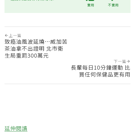
💪更多健康推薦
‧電風扇滿是灰塵？家事達人教1分鐘清
潔法 多加一物還能防髒汙附著
‧45歲男存2千萬提早退休 接信用卡公司
通知「淚回職場」：有錢也碰壁
‧用千元手機、拒絕社群網站 48歲社長
中年後重視和放棄的事：不為面子消費
老化
加工食品