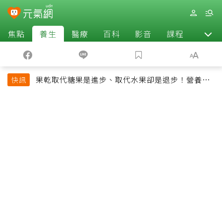
焦點
養生
醫療
百科
影音
課程
退休
果乾取代糖果是進步、取代水果卻是退步！營養師
快訊
揭果乾堅果常見健康陷阱