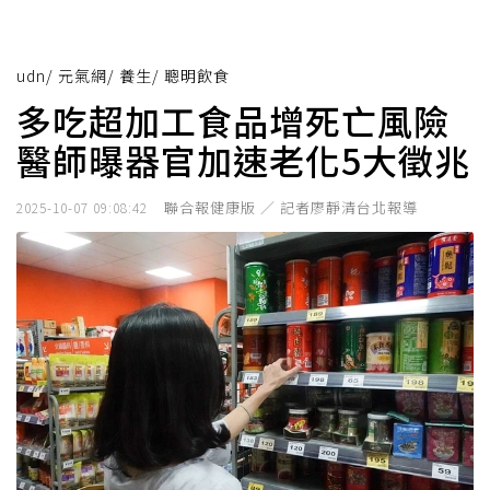
udn
/
元氣網
/
養生
/
聰明飲食
多吃超加工食品增死亡風險
醫師曝器官加速老化5大徵兆
聯合報健康版 ／ 記者廖靜清台北報導
2025-10-07 09:08:42