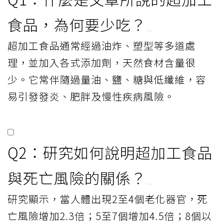
醫師曝器官加速老化5大徵兆懶人包。元氣網製表
精華 FAQ