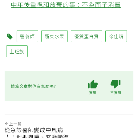
中年後重視和放棄的事：不為面子消費
營養師
蔬菜水果
優質蛋白質
徐佳靖
上班族
這篇文章對你有幫助嗎?
實用
不實用
上一篇
從急診醫師變成中風病
人！他把廚房、客廳變復