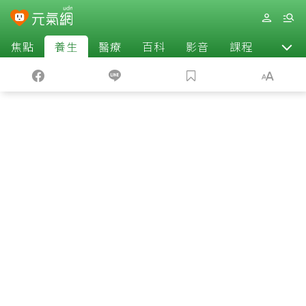
焦點
養生
醫療
百科
影音
課程
退休