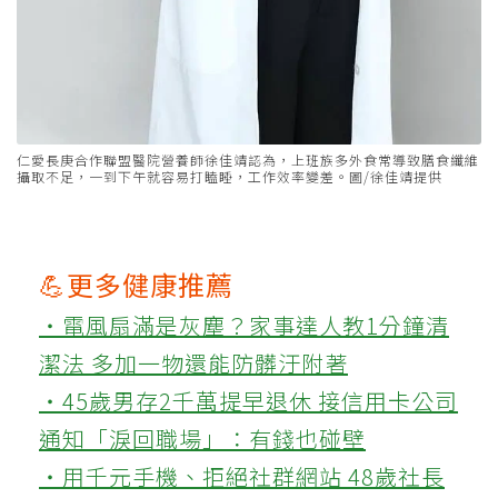
仁愛長庚合作聯盟醫院營養師徐佳靖認為，上班族多外食常導致膳食纖維
攝取不足，一到下午就容易打瞌睡，工作效率變差。圖/徐佳靖提供
💪更多健康推薦
‧電風扇滿是灰塵？家事達人教1分鐘清
潔法 多加一物還能防髒汙附著
‧45歲男存2千萬提早退休 接信用卡公司
通知「淚回職場」：有錢也碰壁
‧用千元手機、拒絕社群網站 48歲社長