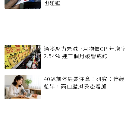
也碰壁
通膨壓力未減 7月物價CPI年增率
2.54% 連三個月破警戒線
40歲前停經要注意！研究：停經
愈早，高血壓風險恐增加