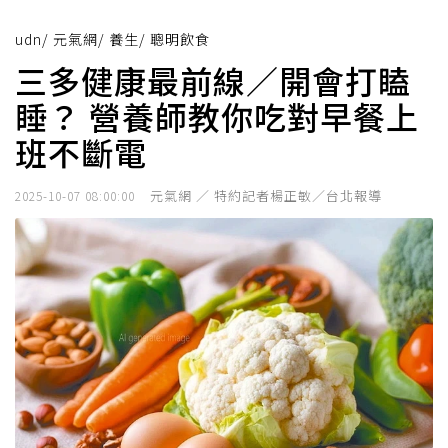
udn
/
元氣網
/
養生
/
聰明飲食
三多健康最前線／開會打瞌
睡？ 營養師教你吃對早餐上
班不斷電
元氣網 ／ 特約記者楊正敏／台北報導
2025-10-07 08:00:00