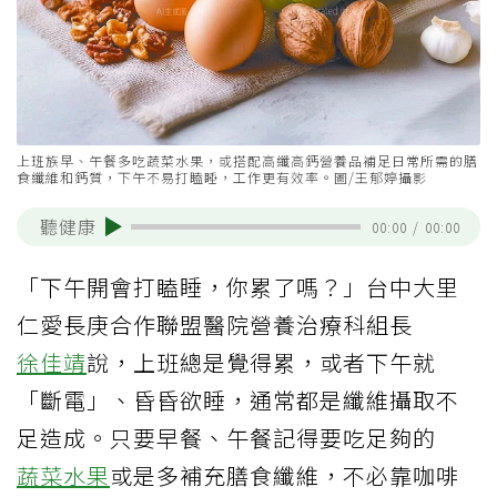
上班族早、午餐多吃蔬菜水果，或搭配高纖高鈣營養品補足日常所需的膳
食纖維和鈣質，下午不易打瞌睡，工作更有效率。圖/王郁婷攝影
聽健康
00:00
/
00:00
「下午開會打瞌睡，你累了嗎？」台中大里
仁愛長庚合作聯盟醫院營養治療科組長
徐佳靖
說，上班總是覺得累，或者下午就
「斷電」、昏昏欲睡，通常都是纖維攝取不
足造成。只要早餐、午餐記得要吃足夠的
蔬菜水果
或是多補充膳食纖維，不必靠咖啡