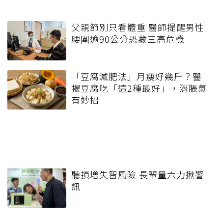
父親節別只看體重 醫師提醒男性
腰圍逾90公分恐藏三高危機
「豆腐減肥法」月瘦好幾斤？醫
揭豆腐吃「這2種最好」，消脹氣
有妙招
聽損增失智風險 長輩量六力揪警
訊