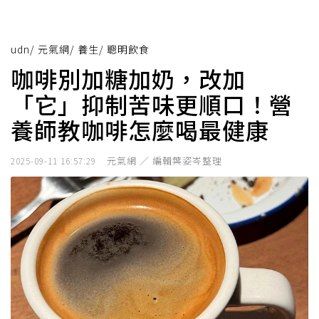
udn
/
元氣網
/
養生
/
聰明飲食
咖啡別加糖加奶，改加
「它」抑制苦味更順口！營
養師教咖啡怎麼喝最健康
元氣網 ／ 編輯葉姿岑整理
2025-09-11 16:57:29