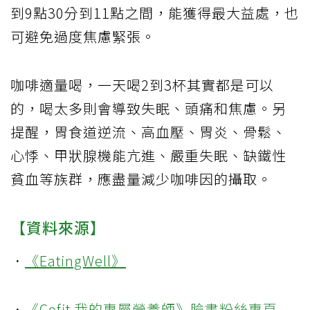
到9點30分到11點之間，能獲得最大益處，也
可避免過度焦慮緊張。
咖啡適量喝，一天喝2到3杯其實都是可以
的，喝太多則會導致失眠、頭痛和焦慮。另
提醒，胃食道逆流、高血壓、胃炎、骨鬆、
心悸、甲狀腺機能亢進、嚴重失眠、缺鐵性
貧血等族群，應盡量減少咖啡因的攝取。
【資料來源】
．
《EatingWell》
．
《Cofit 我的專屬營養師》臉書粉絲專頁