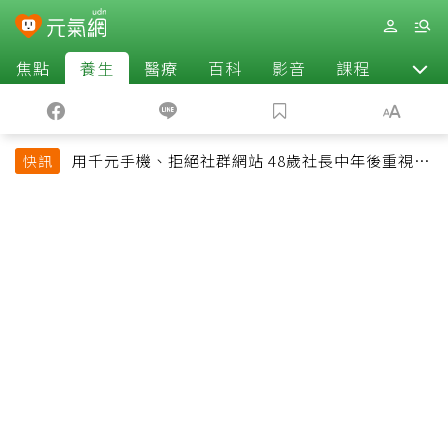
焦點
養生
醫療
百科
影音
課程
退休
用千元手機、拒絕社群網站 48歲社長中年後重視和
快訊
放棄的事：不為面子消費