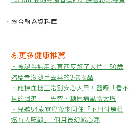
．聯合報系資料庫
💪更多健康推薦
‧被認為無用的東西反幫了大忙！50歲
婦慶幸沒隨手丟棄的3樣物品
‧健檢血糖正常別安心太早！醫曝「看不
見的隱患」：失智、糖尿病風險大增
‧兒邀84歲寡母搬來同住「不用付房租
還有人照顧」1個月後幻滅心寒