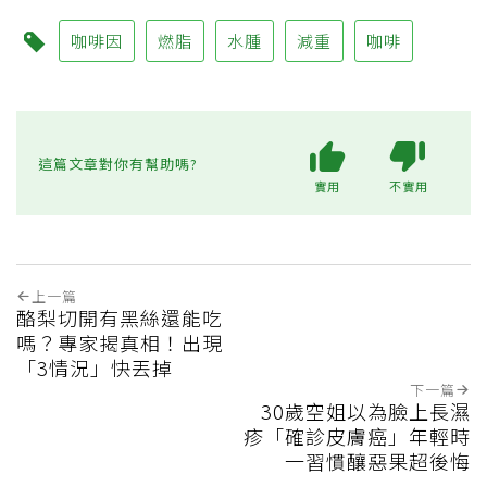
咖啡因
燃脂
水腫
減重
咖啡
這篇文章對你有幫助嗎?
實用
不實用
上一篇
酪梨切開有黑絲還能吃
嗎？專家揭真相！出現
「3情況」快丟掉
下一篇
30歲空姐以為臉上長濕
疹「確診皮膚癌」年輕時
一習慣釀惡果超後悔