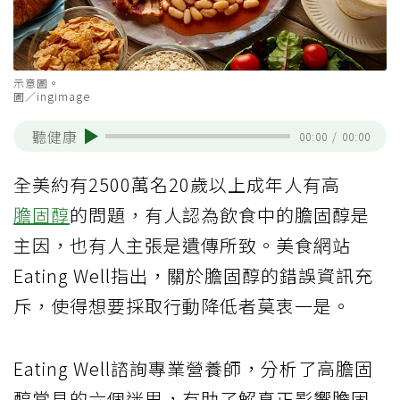
示意圖。
圖／ingimage
聽健康
00:00
/
00:00
全美約有2500萬名20歲以上成年人有高
膽固醇
的問題，有人認為飲食中的膽固醇是
主因，也有人主張是遺傳所致。美食網站
Eating Well指出，關於膽固醇的錯誤資訊充
斥，使得想要採取行動降低者莫衷一是。
Eating Well諮詢專業營養師，分析了高膽固
醇常見的六個迷思，有助了解真正影響膽固