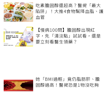
吃素膽固醇還超高？醫揭「最大
陷阱」！大推4食物幫降血脂、護
血管
【慢病100問】膽固醇出現紅
字，先「清淡點」試試看，還是
要立刻看醫生領藥？
她「BMI過輕」竟仍脂肪肝、膽
固醇過高！醫揭恐是1物沒吃夠