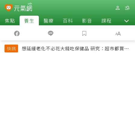
焦點
養生
醫療
百科
影音
課程
退休
想延緩老化不必花大錢吃保健品 研究：超市都買得
快訊
到的1便宜食品就可以