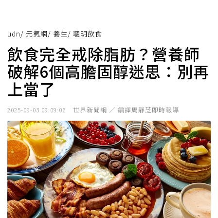
udn
/
元氣網
/
養生
/
聰明飲食
飲食完全戒除脂肪？營養師
破解6個高膽固醇迷思：別再
上當了
世界新聞網 ／ 編譯周靜芝即時報導
2025-09-03 09:09:06