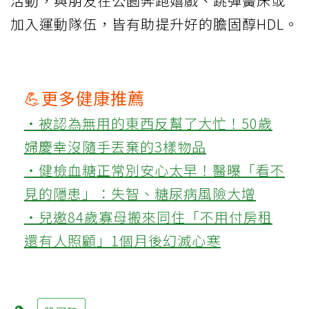
活動，與朋友在公園奔跑嬉戲、跳彈簧床或
加入運動隊伍，皆有助提升好的膽固醇HDL。
💪更多健康推薦
‧被認為無用的東西反幫了大忙！50歲
婦慶幸沒隨手丟棄的3樣物品
‧健檢血糖正常別安心太早！醫曝「看不
見的隱患」：失智、糖尿病風險大增
‧兒邀84歲寡母搬來同住「不用付房租
還有人照顧」1個月後幻滅心寒