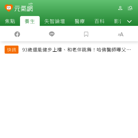
焦點
養生
失智論壇
醫療
百科
影音
93歲還能健步上樓、和老伴跳舞！哈佛醫師曝父親
快訊
長壽秘訣：沒吃保健品也不追養生潮