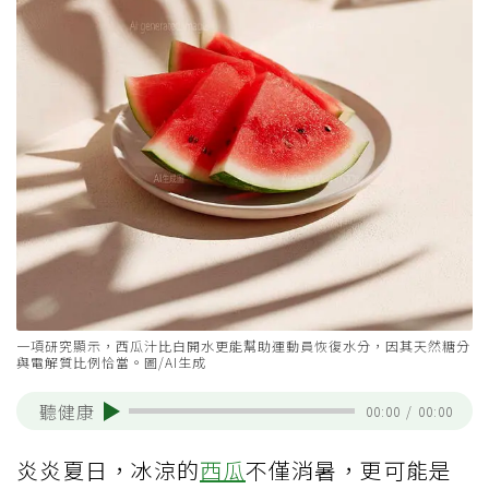
一項研究顯示，西瓜汁比白開水更能幫助運動員恢復水分，因其天然糖分
與電解質比例恰當。圖/AI生成
聽健康
00:00
/
00:00
炎炎夏日，冰涼的
西瓜
不僅消暑，更可能是