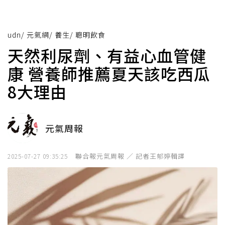
udn
/
元氣網
/
養生
/
聰明飲食
天然利尿劑、有益心血管健
康 營養師推薦夏天該吃西瓜
8大理由
元氣周報
聯合報元氣周報 ／ 記者王郁婷輯譯
2025-07-27 09:35:25