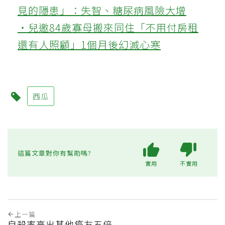
見的隱患」：失智、糖尿病風險大增
‧兒邀84歲寡母搬來同住「不用付房租
還有人照顧」1個月後幻滅心寒
西瓜
這篇文章對你有幫助嗎?
實用
不實用
上一篇
自殺率高出其他癌友五倍