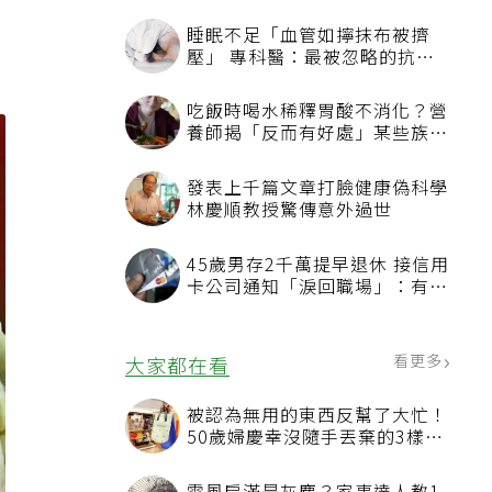
睡眠不足「血管如擰抹布被擠
壓」 專科醫：最被忽略的抗老
方法
吃飯時喝水稀釋胃酸不消化？營
養師揭「反而有好處」某些族群
才要禁
發表上千篇文章打臉健康偽科學
林慶順教授驚傳意外過世
45歲男存2千萬提早退休 接信用
卡公司通知「淚回職場」：有錢
也碰壁
看更多
大家都在看
被認為無用的東西反幫了大忙！
50歲婦慶幸沒隨手丟棄的3樣物
品