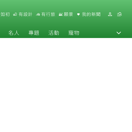
好如初
有設計
有行旅
願景
我的新聞
名人
專題
活動
寵物