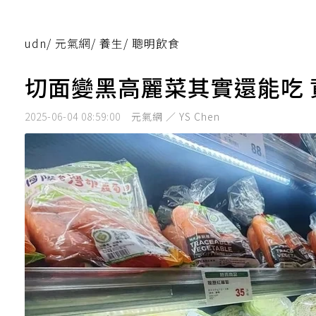
udn
/
元氣網
/
養生
/
聰明飲食
切面變黑高麗菜其實還能吃
2025-06-04 08:59:00
元氣網 ／ YS Chen