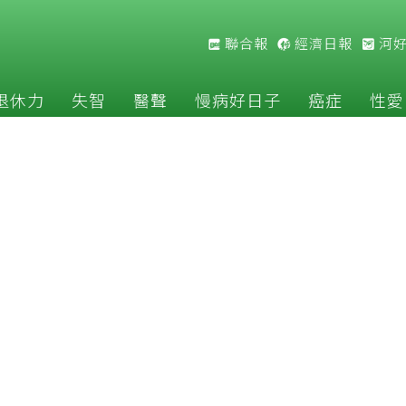
聯合報
經濟日報
河
退休力
失智
醫聲
慢病好日子
癌症
性愛