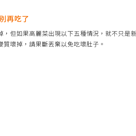
將變黑的部分切掉再料理。
別再吃了
掉，但如果高麗菜出現以下五種情況，就不只是
變質壞掉，請果斷丟棄以免吃壞肚子。