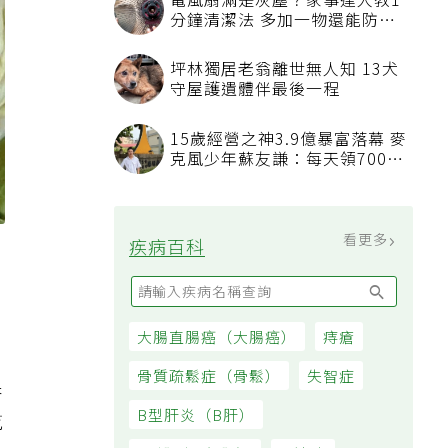
電風扇滿是灰塵？家事達人教1
分鐘清潔法 多加一物還能防髒
汙附著
坪林獨居老翁離世無人知 13犬
守屋護遺體伴最後一程
15歲經營之神3.9億暴富落幕 麥
克風少年蘇友謙：每天領700元
過日子
看更多
疾病百科
大腸直腸癌（大腸癌）
痔瘡
骨質疏鬆症（骨鬆）
失智症
果
B型肝炎（B肝）
乾