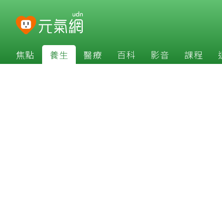
焦點
養生
醫療
百科
影音
課程