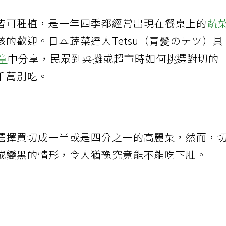
皆可種植，是一年四季都經常出現在餐桌上的
蔬
的歡迎。日本蔬菜達人Tetsu（青髪のテツ）具
章
中分享，民眾到菜攤或超市時如何挑選對切的
千萬別吃。
選擇買切成一半或是四分之一的高麗菜，然而，
或變黑的情形，令人猶豫究竟能不能吃下肚。