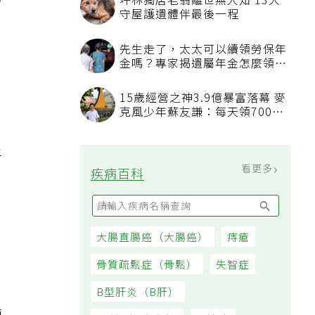
幫
坪林獨居老翁離世無人知 13犬
守屋護遺體伴最後一程
先生走了，太太可以續領勞保年
金嗎？專家揭遺屬年金怎麼領，
看順位還要看資格
15歲經營之神3.9億暴富落幕 麥
克風少年蘇友謙：每天領700元
過日子
平
看更多
疾病百科
大腸直腸癌（大腸癌）
痔瘡
骨質疏鬆症（骨鬆）
失智症
B型肝炎（B肝）