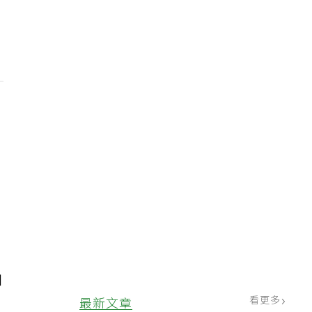
壞
如
看更多
最新文章