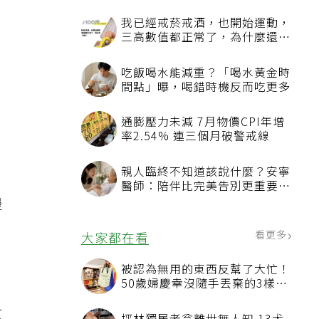
我已經戒菸戒酒，也開始運動，
三高數值都正常了，為什麼還不
能停藥？
吃飯喝水能減重？「喝水黃金時
間點」曝，喝錯時機反而吃更多
通膨壓力未減 7月物價CPI年增
率2.54% 連三個月破警戒線
親人臨終不知道該說什麼？安寧
醫師：陪伴比完美告別更重要，
4句話值得及早說出口
慢
看更多
大家都在看
被認為無用的東西反幫了大忙！
50歲婦慶幸沒隨手丟棄的3樣物
品