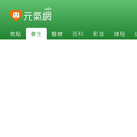
焦點
養生
醫療
百科
影音
課程