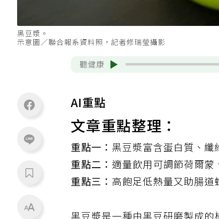
黑豆漿。
示意圖／聯合報系資料照，記者修瑞瑩攝影
聽健康
AI重點
文章重點整理：
重點一：
黑豆漿富含蛋白質、纖
重點二：
適量飲用可調節荷爾蒙
重點三：
高飽足低熱量又助腸道