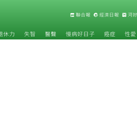
聯合報
經濟日報
河
退休力
失智
醫聲
慢病好日子
癌症
性愛