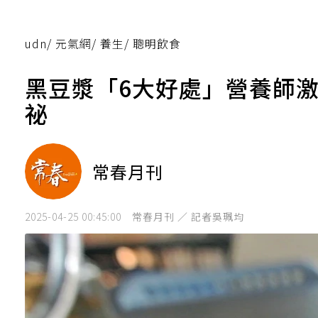
udn
/
元氣網
/
養生
/
聰明飲食
黑豆漿「6大好處」營養師
祕
常春月刊
2025-04-25 00:45:00
常春月刊 ／ 記者吳珮均