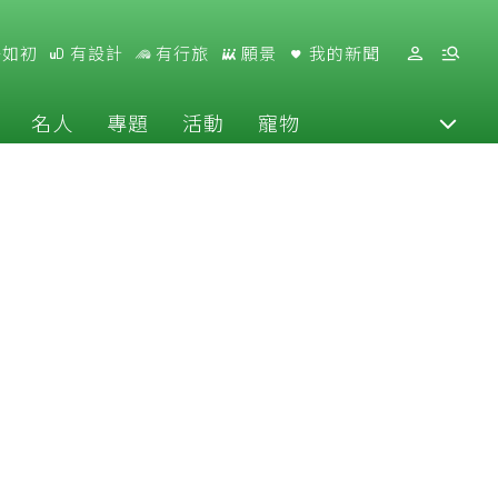
好如初
有設計
有行旅
願景
我的新聞
名人
專題
活動
寵物