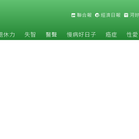
聯合報
經濟日報
河
退休力
失智
醫聲
慢病好日子
癌症
性愛