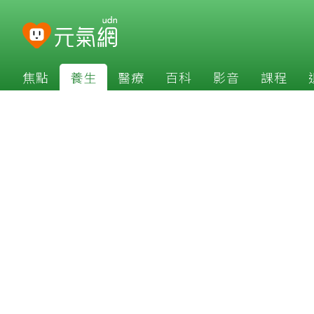
焦點
養生
醫療
百科
影音
課程