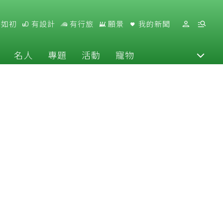
好如初
有設計
有行旅
願景
我的新聞
名人
專題
活動
寵物