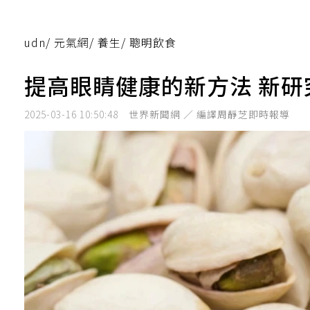
udn
/
元氣網
/
養生
/
聰明飲食
提高眼睛健康的新方法 新
2025-03-16 10:50:48
世界新聞網 ／ 編譯周靜芝即時報導