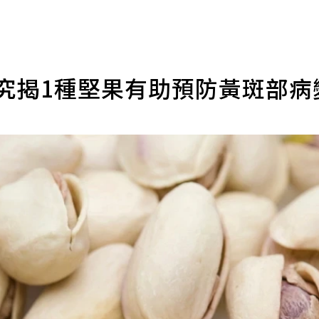
研究揭1種堅果有助預防黃斑部病