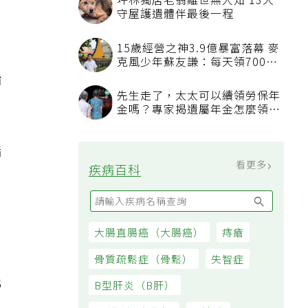
坪林獨居老翁離世無人知 13犬
守屋護遺體伴最後一程
15歲經營之神3.9億暴富落幕 麥
克風少年蘇友謙：每天領700元
過日子
始
先生走了，太太可以續領勞保年
金嗎？專家揭遺屬年金怎麼領，
看順位還要看資格
脂
看更多
疾病百科
大腸直腸癌（大腸癌）
痔瘡
骨質疏鬆症（骨鬆）
失智症
化
B型肝炎（B肝）