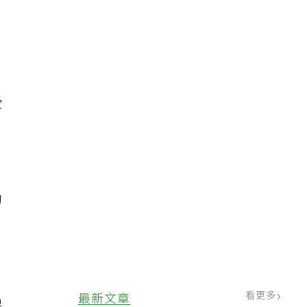
受
的
看更多
最新文章