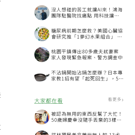
保
沒人想碰的苦工就讓AI來！鴻海
團隊駐醫院找痛點 用科技讓醫
療更有溫度
、
糖尿病前期怎麼救？美國心臟協
會研究推「1夢幻水果組合」 酪
梨加它改善血管功能
桃園平鎮傳出80多歲夫弒妻案
家人發現緊急報案、警方調查中
色
不沾鍋開始沾鍋怎麼辦？日本專
家教1招有望「起死回生」，5情
況該換新
緩
看更多
大家都在看
被認為無用的東西反幫了大忙！
50歲婦慶幸沒隨手丟棄的3樣物
這
品