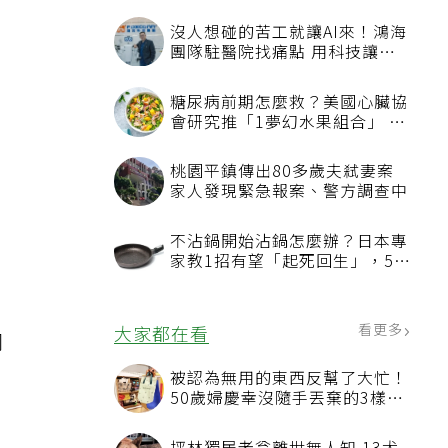
沒人想碰的苦工就讓AI來！鴻海
團隊駐醫院找痛點 用科技讓醫
療更有溫度
糖尿病前期怎麼救？美國心臟協
會研究推「1夢幻水果組合」 酪
梨加它改善血管功能
桃園平鎮傳出80多歲夫弒妻案
家人發現緊急報案、警方調查中
不沾鍋開始沾鍋怎麼辦？日本專
家教1招有望「起死回生」，5情
況該換新
看更多
大家都在看
同
被認為無用的東西反幫了大忙！
50歲婦慶幸沒隨手丟棄的3樣物
品