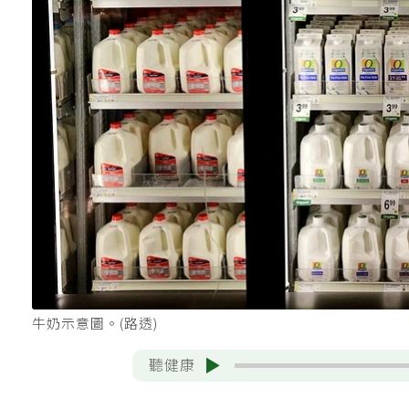
牛奶示意圖。(路透)
聽健康