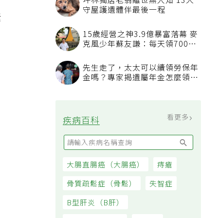
坪林獨居老翁離世無人知 13犬
守屋護遺體伴最後一程
素
奶
15歲經營之神3.9億暴富落幕 麥
克風少年蘇友謙：每天領700元
過日子
先生走了，太太可以續領勞保年
金嗎？專家揭遺屬年金怎麼領，
看順位還要看資格
看更多
疾病百科
大腸直腸癌（大腸癌）
痔瘡
骨質疏鬆症（骨鬆）
失智症
B型肝炎（B肝）