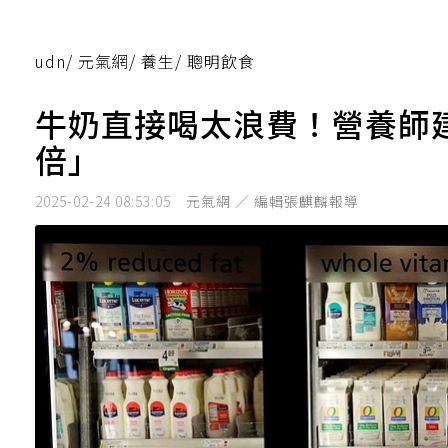
udn
/
元氣網
/
養生
/
聰明飲食
牛奶直接喝太浪費！營養師
倍」
2025-02-24 08:53:05
元氣網 ／ 編輯張麒麟報導