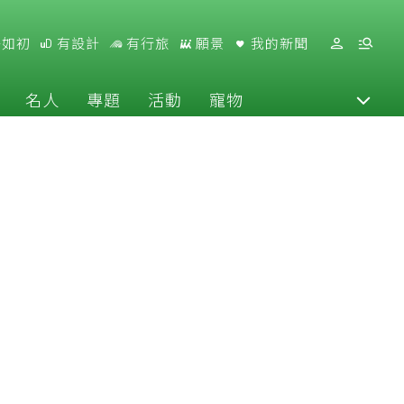
好如初
有設計
有行旅
願景
我的新聞
名人
專題
活動
寵物