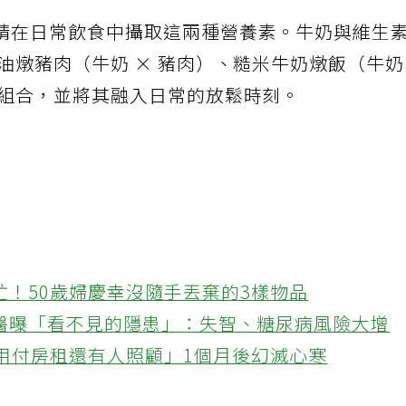
請在日常飲食中攝取這兩種營養素。牛奶與維生
油燉豬肉（牛奶 × 豬肉）、糙米牛奶燉飯（牛
的組合，並將其融入日常的放鬆時刻。
忙！50歲婦慶幸沒隨手丟棄的3樣物品
醫曝「看不見的隱患」：失智、糖尿病風險大增
不用付房租還有人照顧」1個月後幻滅心寒