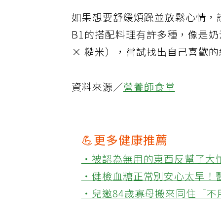
如果想要舒緩煩躁並放鬆心情，
B1的搭配料理有許多種，像是奶
× 糙米），嘗試找出自己喜歡
資料來源／
營養師食堂
💪更多健康推薦
‧被認為無用的東西反幫了大
‧健檢血糖正常別安心太早！
‧兒邀84歲寡母搬來同住「