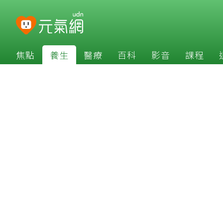
焦點
養生
醫療
百科
影音
課程