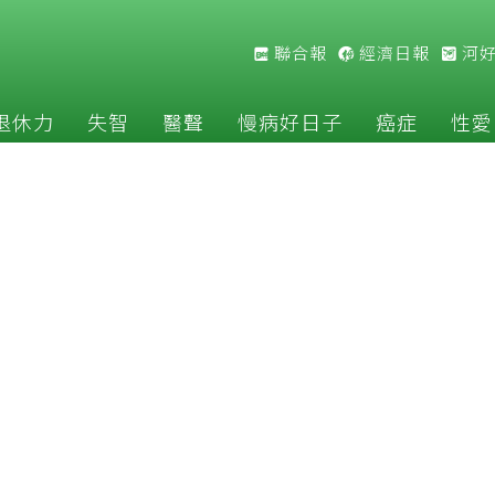
聯合報
經濟日報
河
退休力
失智
醫聲
慢病好日子
癌症
性愛