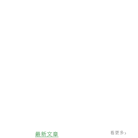
將
斑
議
看更多
最新文章