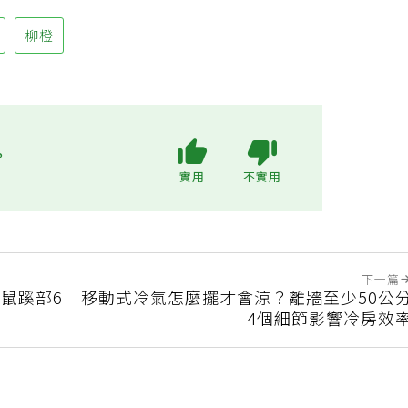
柳橙
?
實用
不實用
下一篇
鼠蹊部6
移動式冷氣怎麼擺才會涼？離牆至少50公
4個細節影響冷房效