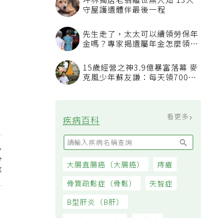
坪林獨居老翁離世無人知 13犬
守屋護遺體伴最後一程
先生走了，太太可以續領勞保年
金嗎？專家揭遺屬年金怎麼領，
看順位還要看資格
15歲經營之神3.9億暴富落幕 麥
克風少年蘇友謙：每天領700元
過日子
看更多
疾病百科
分
大腸直腸癌（大腸癌）
痔瘡
率
骨質疏鬆症（骨鬆）
失智症
B型肝炎（B肝）