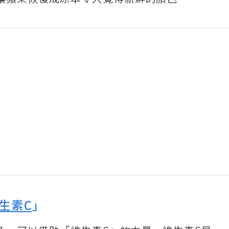
讓蘋果恢復成原本令人覺得新鮮的顏色。
生素C
」