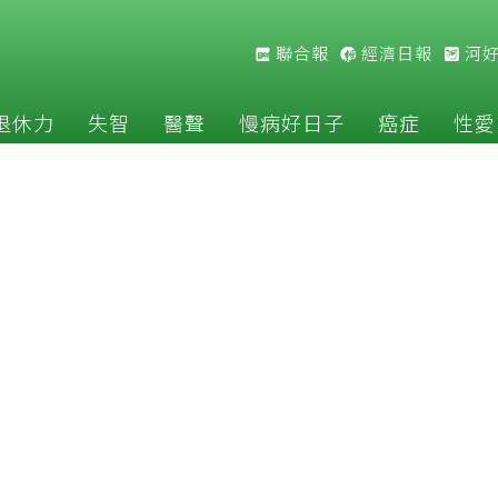
聯合報
經濟日報
河
退休力
失智
醫聲
慢病好日子
癌症
性愛