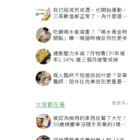
，
鹽
我已經戒菸戒酒，也開始運動，
三高數值都正常了，為什麼還不
果
能停藥？
吃飯喝水能減重？「喝水黃金時
間點」曝，喝錯時機反而吃更多
通膨壓力未減 7月物價CPI年增
率2.54% 連三個月破警戒線
親人臨終不知道該說什麼？安寧
醫師：陪伴比完美告別更重要，
4句話值得及早說出口
看更多
大家都在看
被認為無用的東西反幫了大忙！
50歲婦慶幸沒隨手丟棄的3樣物
品