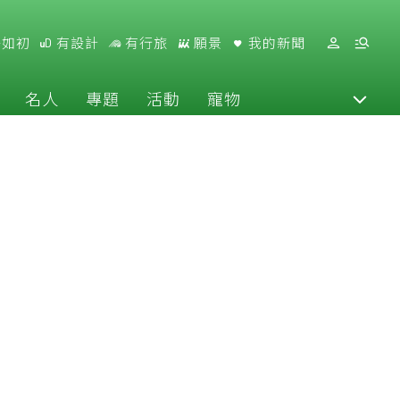
好如初
有設計
有行旅
願景
我的新聞
名人
專題
活動
寵物