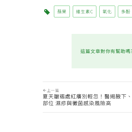
蘋果
維生素C
氧化
多酚
這篇文章對你有幫助嗎
上一篇
夏天皺褶處紅癢別輕忽！醫揭腋下、
部位 濕疹與黴菌感染風險高