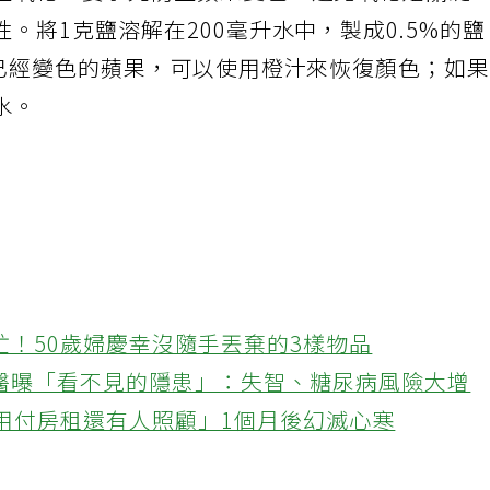
止氧化，要事先防止蘋果變色，避免氧化是關鍵
。將1克鹽溶解在200毫升水中，製成0.5%的
於已經變色的蘋果，可以使用橙汁來恢復顏色；如
水。
忙！50歲婦慶幸沒隨手丟棄的3樣物品
醫曝「看不見的隱患」：失智、糖尿病風險大增
不用付房租還有人照顧」1個月後幻滅心寒