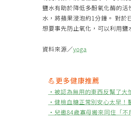
切開的蘋果浸泡在鹽水中可以防
鹽水有助於降低多酚氧化酶的活性
水，將蘋果浸泡約1分鐘。 對
想要事先防止氧化，可以利用鹽
資料來源／
yoga
💪更多健康推薦
‧被認為無用的東西反幫了大
‧健檢血糖正常別安心太早！
‧兒邀84歲寡母搬來同住「