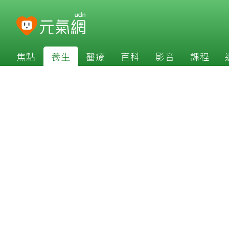
焦點
養生
醫療
百科
影音
課程