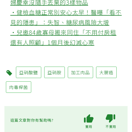
婦慶幸沒隨手丟棄的3樣物品
‧健檢血糖正常別安心太早！醫曝「看不
見的隱患」：失智、糖尿病風險大增
‧兒邀84歲寡母搬來同住「不用付房租
還有人照顧」1個月後幻滅心寒
亞硝酸鹽
亞硝胺
加工肉品
大腸癌
肉毒桿菌
這篇文章對你有幫助嗎?
實用
不實用