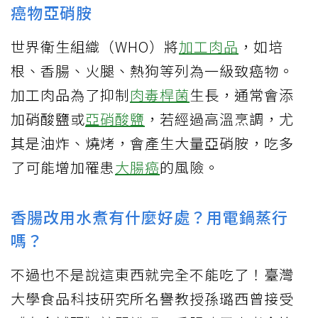
癌物亞硝胺
世界衛生組織（WHO）將
加工肉品
，如培
根、香腸、火腿、熱狗等列為一級致癌物。
加工肉品為了抑制
肉毒桿菌
生長，通常會添
加硝酸鹽或
亞硝酸鹽
，若經過高溫烹調，尤
其是油炸、燒烤，會產生大量亞硝胺，吃多
了可能增加罹患
大腸癌
的風險。
香腸改用水煮有什麼好處？用電鍋蒸行
嗎？
不過也不是說這東西就完全不能吃了！臺灣
大學食品科技研究所名譽教授孫璐西曾接受