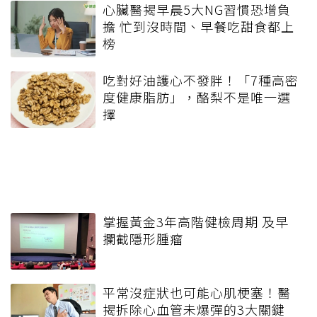
心臟醫揭早晨5大NG習慣恐增負
擔 忙到沒時間、早餐吃甜食都上
榜
吃對好油護心不發胖！「7種高密
度健康脂肪」，酪梨不是唯一選
擇
掌握黃金3年高階健檢周期 及早
攔截隱形腫瘤
平常沒症狀也可能心肌梗塞！醫
揭拆除心血管未爆彈的3大關鍵