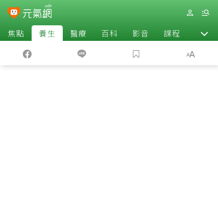
焦點
養生
醫療
百科
影音
課程
退休