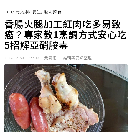
udn
/
元氣網
/
養生
/
聰明飲食
香腸火腿加工紅肉吃多易致
癌？專家教1烹調方式安心吃
5招解亞硝胺毒
元氣網 ／ 編輯葉姿岑整理
2024-12-30 17:35:46