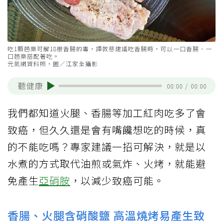
吃1顆芭樂可解18根香腸的毒，譚敦慈建議吃香腸時，可以一口香腸、一
口芭樂搭配著吃。
元氣網資料照，圖／江家全攝影
聽健康
00:00
/
00:00
我們都知道火腿、香腸等加工紅肉吃多了會
致癌，但久久還是會有嘴饞想吃的時候，真
的不能吃嗎？專家建議一招可解決，就是以
水煮的方式取代油煎或氣炸、火烤，就能避
免產生
亞硝胺
，以減少致癌可能。
香腸、火腿含硝酸鹽 高溫燒烤易產生致