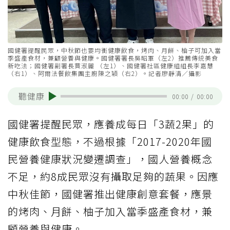
國健署提醒民眾，中秋節也要均衡健康飲食，烤肉、月餅、柚子可加入當
季盛產食材，兼顧營養與健康。國健署署長吳昭軍（左2）推薦傳統美食
新吃法；國健署副署長賈淑麗 （左1）、國健署社區健康組組長李嘉慧
（右1）、阿爾法餐飲集團主廚陳之穎（右2）。記者廖靜清／攝影
聽健康
00:00
/
00:00
國健署提醒民眾，應養成每日「3蔬2果」的
健康飲食型態，不過根據「2017-2020年國
民營養健康狀況變遷調查」，國人營養概念
不足，約8成民眾沒有攝取足夠的蔬果。因應
中秋佳節，國健署推出健康創意套餐，應景
的烤肉、月餅、柚子加入當季盛產食材，兼
顧營養與健康。