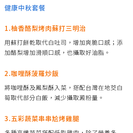
健康中秋套餐
1.柚香酪梨烤肉蘇打三明治
用蘇打餅乾取代白吐司，增加爽脆口感；添
加酪梨增加滑順口感，也攝取好油脂。
2.咖哩酥菠羅炒飯
將咖哩酥及鳳梨酥入菜，搭配台灣在地茭白
筍取代部分白飯，減少攝取澱粉量。
3.五彩蔬菜串串尬烤雞腿
多種高纖蔬菜搭配低脂雞肉，除了營養多