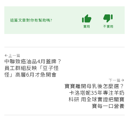
這篇文章對你有幫助嗎?
實用
不實用
上一篇
中聯致癌油品4月蓋牌？
員工群組反映「豆子怪
怪」高層6月才急開會
下一篇
寶寶離開母乳後怎麼選？
卡洛塔妮35年專注羊奶
科研 用全球實證把關寶
寶每一口營養