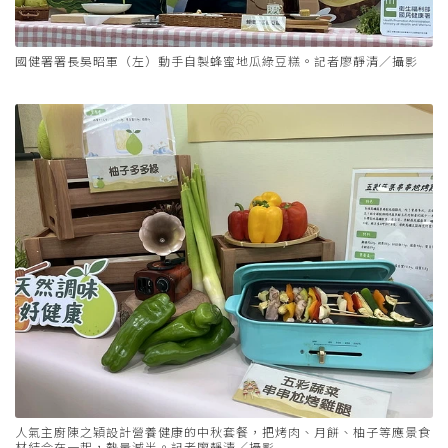
國健署署長吳昭軍（左）動手自製蜂蜜地瓜綠豆糕。記者廖靜清／攝影
人氣主廚陳之穎設計營養健康的中秋套餐，把烤肉、月餅、柚子等應景食
材結合在一起，熱量減半。記者廖靜清／攝影