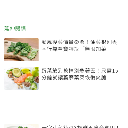
延伸閱讀
颱風後菜價貴桑桑！油菜根別丟
內行靠空寶特瓶「無限加菜」
蔬菜放到軟掉別急著丟！只需15
分鐘就讓萎靡葉菜恢復爽脆
十字花科蔬菜3族群不適合食用！