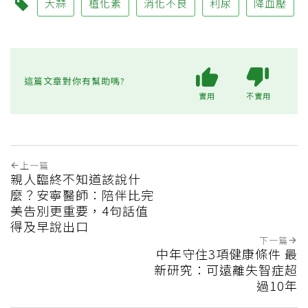
大蒜
植化素
消化不良
利尿
降血壓
這篇文章對你有幫助嗎?
實用
不實用
上一篇
親人臨終不知道該說什
麼？安寧醫師：陪伴比完
美告別更重要，4句話值
得及早說出口
下一篇
中年守住3項健康條件 最
新研究：可遠離失智症超
過10年