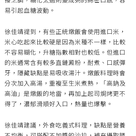
易引起血糖波動。
徐佳靖提到，有些正統燉飯會使用進口米，
米心吃起來比較硬是因為米種不一樣，比較
不容易糊化，升糖指數相對也較低。但進口
的米通常含有較多直鏈澱粉，耐煮、口感彈
牙，隱藏缺點是易吸收湯汁。燉飯料理時會
分次加入高湯，重複至生米煮熟，「高鈉及
高油」是燉飯的地雷，再加上起司焗烤更不
得了，濃郁滑順好入口，熱量也爆擊。
徐佳靖建議，外食吃義式料理，缺點是營養
不均衡，可搭配不加醬的沙拉，補充攝取膳