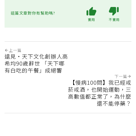
這篇文章對你有幫助嗎?
實用
不實用
上一篇
遠見‧天下文化創辦人高
希均90歲辭世 「天下哪
有白吃的午餐」成絕響
下一篇
【慢病100問】我已經戒
菸戒酒，也開始運動，三
高數值都正常了，為什麼
還不能停藥？