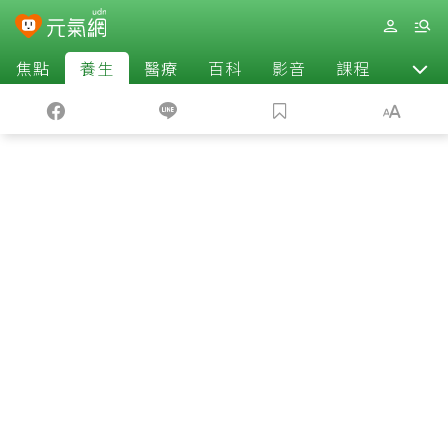
焦點
養生
醫療
百科
影音
課程
退休