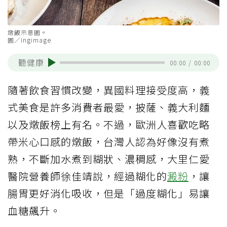
燉飯示意圖。
圖／ingimage
聽健康
00:00
/
00:00
隨著飲食習慣改變，異國料理接受度高，義
式美食是許多消費者最愛，披薩、義大利麵
以及燉飯榜上有名。不過，歐洲人喜歡吃略
帶米心口感的燉飯，台灣人認為好像沒有煮
熟，不斷加水煮到糊狀、濃稠感，大里仁愛
醫院營養師徐佳靖說，經過糊化的
澱粉
，讓
腸胃更好消化吸收，但是「過度糊化」易讓
血糖飆升。