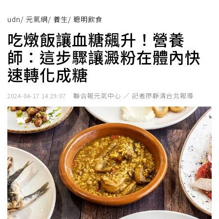
udn
/
元氣網
/
養生
/
聰明飲食
吃燉飯讓血糖飆升！營養
師：這步驟讓澱粉在體內快
速轉化成糖
聯合報元氣中心 ／ 記者廖靜清台北報導
2024-04-17 14:29:07