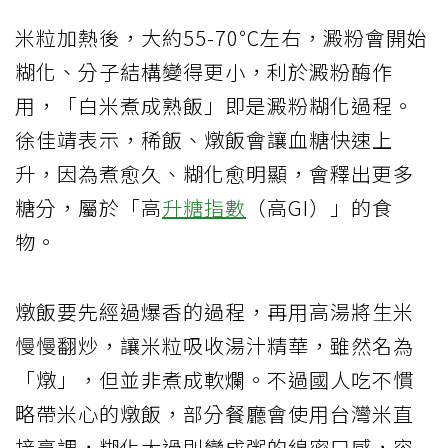
米粒加熱後，大約55-70℃左右，澱粉會開始
糊化、分子結構變得更小，利於澱粉酶作
用，「白米煮成熟飯」即是澱粉糊化過程。
徐佳靖表示，稀飯、燉飯會讓血糖快速上
升，因為煮愈久、糊化愈明顯，會釋出更多
糖分，屬於「高
升糖指數
（高GI）」的食
物。
燉飯要先經過爆香的過程，再用高湯將生米
慢慢翻炒，讓米粒吸收湯汁精華，雖然名為
「燉」，但並非煮成軟爛。不過國人吃不慣
略帶米心的燉飯，部分餐廳會使用台灣米直
接烹調，糊化太過則變成粥的綿密口感，容