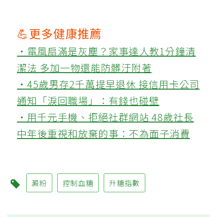
💪更多健康推薦
‧電風扇滿是灰塵？家事達人教1分鐘清
潔法 多加一物還能防髒汙附著
‧45歲男存2千萬提早退休 接信用卡公司
通知「淚回職場」：有錢也碰壁
‧用千元手機、拒絕社群網站 48歲社長
中年後重視和放棄的事：不為面子消費
澱粉
控制血糖
升糖指數