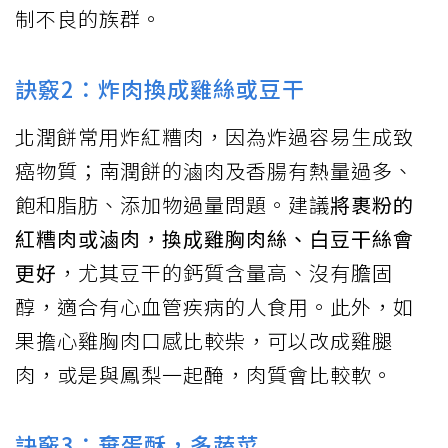
制不良的族群。
訣竅2：炸肉換成雞絲或豆干
北潤餅常用炸紅糟肉，因為炸過容易生成致
癌物質；南潤餅的滷肉及香腸有熱量過多、
飽和脂肪、添加物過量問題。建議
將裹粉的
紅糟肉或滷肉，換成雞胸肉絲、白豆干絲會
更好
，尤其豆干的鈣質含量高、沒有膽固
醇，適合有心血管疾病的人食用。此外，如
果擔心雞胸肉口感比較柴，可以改成雞腿
肉，或是與鳳梨一起醃，肉質會比較軟。
訣竅3：棄蛋酥，多蔬菜