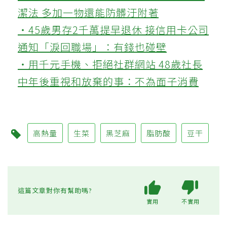
潔法 多加一物還能防髒汙附著
‧45歲男存2千萬提早退休 接信用卡公司
通知「淚回職場」：有錢也碰壁
‧用千元手機、拒絕社群網站 48歲社長
中年後重視和放棄的事：不為面子消費
高熱量
生菜
黑芝麻
脂肪酸
豆干
這篇文章對你有幫助嗎?
實用
不實用