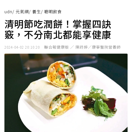
udn
/
元氣網
/
養生
/
聰明飲食
清明節吃潤餅！掌握四訣
竅，不分南北都能享健康
聯合報健康版 ／ 陳詩婷／康寧醫院營養師
2024-04-02 20:10:20