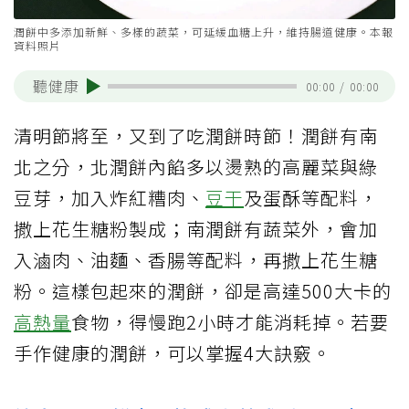
潤餅中多添加新鮮、多樣的蔬菜，可延緩血糖上升，維持腸道健康。本報
資料照片
聽健康
00:00
/
00:00
清明節將至，又到了吃潤餅時節！潤餅有南
北之分，北潤餅內餡多以燙熟的高麗菜與綠
豆芽，加入炸紅糟肉、
豆干
及蛋酥等配料，
撒上花生糖粉製成；南潤餅有蔬菜外，會加
入滷肉、油麵、香腸等配料，再撒上花生糖
粉。這樣包起來的潤餅，卻是高達500大卡的
高熱量
食物，得慢跑2小時才能消耗掉。若要
手作健康的潤餅，可以掌握4大訣竅。