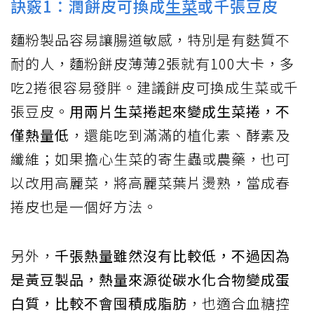
訣竅1：潤餅皮可換成
生菜
或千張豆皮
麵粉製品容易讓腸道敏感，特別是有麩質不
耐的人，麵粉餅皮薄薄2張就有100大卡，多
吃2捲很容易發胖。建議餅皮可換成生菜或千
張豆皮。
用兩片生菜捲起來變成生菜捲，不
僅熱量低
，還能吃到滿滿的植化素、酵素及
纖維；如果擔心生菜的寄生蟲或農藥，也可
以改用高麗菜，將高麗菜葉片燙熟，當成春
捲皮也是一個好方法。
另外，
千張熱量雖然沒有比較低，不過因為
是黃豆製品，熱量來源從碳水化合物變成蛋
白質，比較不會囤積成脂肪
，也適合血糖控