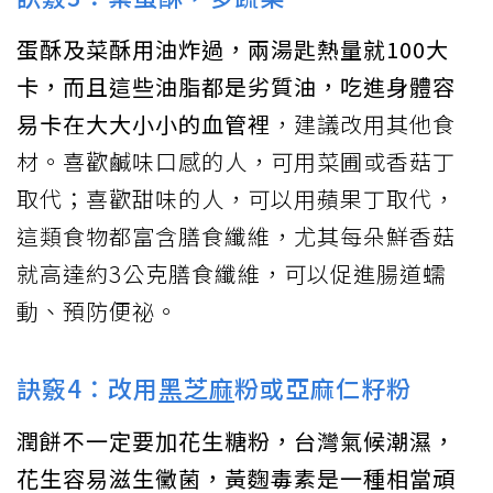
蛋酥及菜酥用油炸過，兩湯匙熱量就100大
卡，而且這些油脂都是劣質油，吃進身體容
易卡在大大小小的血管裡
，建議改用其他食
材。喜歡鹹味口感的人，可用菜圃或香菇丁
取代；喜歡甜味的人，可以用蘋果丁取代，
這類食物都富含膳食纖維，尤其每朵鮮香菇
就高達約3公克膳食纖維，可以促進腸道蠕
動、預防便祕。
訣竅4：改用
黑芝麻
粉或亞麻仁籽粉
潤餅不一定要加花生糖粉，台灣氣候潮濕，
花生容易滋生黴菌，黃麴毒素是一種相當頑