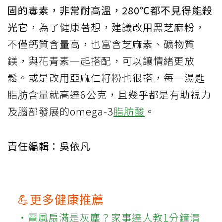
固的毒素，非常耐高溫，280℃都不見得能殺
光它
，為了健康著想，建議改用黑芝麻粉，
不僅鈣質含量高，也富含芝麻素、礦物質
鎂，與花青素一起搭配，可以讓情緒更放
鬆。或是改用亞麻仁籽粉也很搭，每一湯匙
脂肪含量就高達6公克，且幾乎都是有助視力
及腦部發展的omega-3
脂肪酸
。
責任編輯：吳依凡
💪更多健康推薦
‧電風扇滿是灰塵？家事達人教1分鐘清