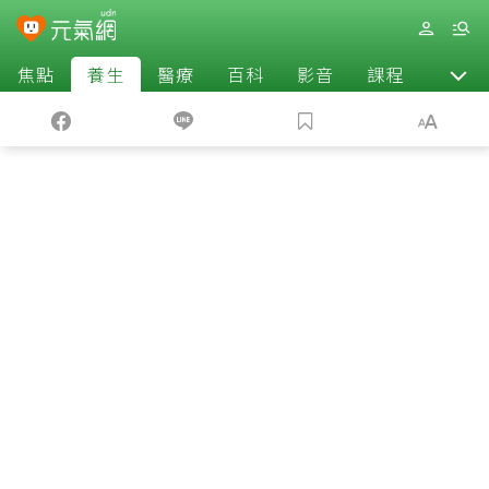
焦點
養生
醫療
百科
影音
課程
退休