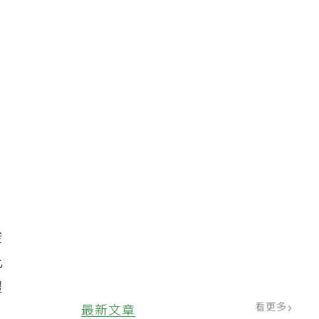
酸
此
體
看更多
最新文章