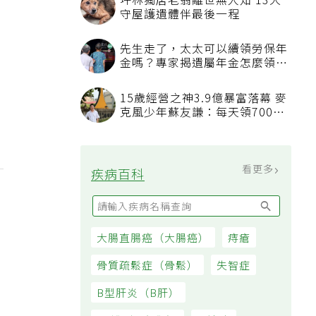
坪林獨居老翁離世無人知 13犬
守屋護遺體伴最後一程
先生走了，太太可以續領勞保年
金嗎？專家揭遺屬年金怎麼領，
看順位還要看資格
15歲經營之神3.9億暴富落幕 麥
克風少年蘇友謙：每天領700元
過日子
看更多
疾病百科
大腸直腸癌（大腸癌）
痔瘡
骨質疏鬆症（骨鬆）
失智症
B型肝炎（B肝）