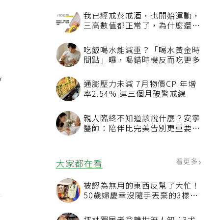
我已經戒菸戒酒，也開始運動，
三高數值都正常了，為什麼還不
能停藥？
吃飯喝水能減重？「喝水黃金時
間點」曝，喝錯時機反而吃更多
/
通膨壓力未減 7月物價CPI年增
率2.54% 連三個月破警戒線
親人臨終不知道該說什麼？安寧
醫師：陪伴比完美告別更重要，
4句話值得及早說出口
看更多
大家都在看
被認為無用的東西反幫了大忙！
50歲婦慶幸沒隨手丟棄的3樣物
品