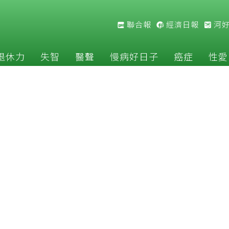
聯合報
經濟日報
河
退休力
失智
醫聲
慢病好日子
癌症
性愛