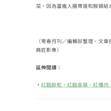
有龐大的助益，已大幅超過硝酸
菜，因為當進入腸胃道和胺類結
（常春月刊／編輯部整理、文章授權
典匠影像）
延伸閱讀：
·
紅麴餅乾，紅麴香腸、紅糟肉