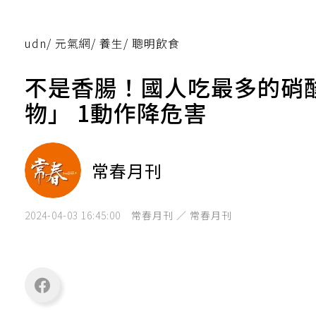
udn
/
元氣網
/
養生
/
聰明飲食
不是香腸！國人吃最多的硝
物」 1動作降危害
常春月刊
2024-04-03 16:45:00
常春月刊 ／ 常春月刊