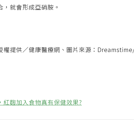
鹽帶來的風險。不過，千萬不要食用不新鮮的蔬
合，就會形成亞硝胺。
提供／健康醫療網、圖片來源：Dreamstime
，紅麴加入食物真有保健效果?