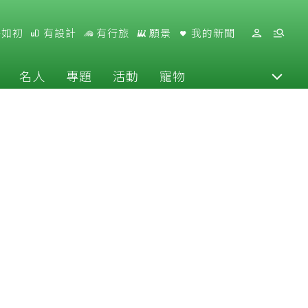
好如初
有設計
有行旅
願景
我的新聞
名人
專題
活動
寵物