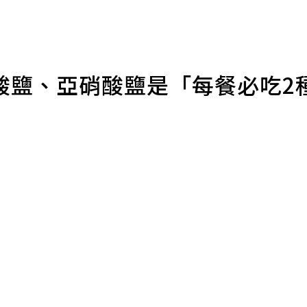
酸鹽、亞硝酸鹽是「每餐必吃2