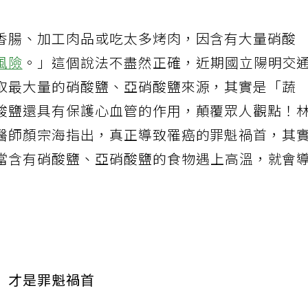
香腸、加工肉品或吃太多烤肉，因含有大量硝酸
風險
。」這個說法不盡然正確，近期國立陽明交
取最大量的硝酸鹽、亞硝酸鹽來源，其實是「蔬
酸鹽還具有保護心血管的作用，顛覆眾人觀點！
醫師顏宗海指出，真正導致罹癌的罪魁禍首，其
當含有硝酸鹽、亞硝酸鹽的食物遇上高溫，就會
」才是罪魁禍首