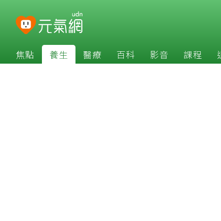
焦點
養生
醫療
百科
影音
課程