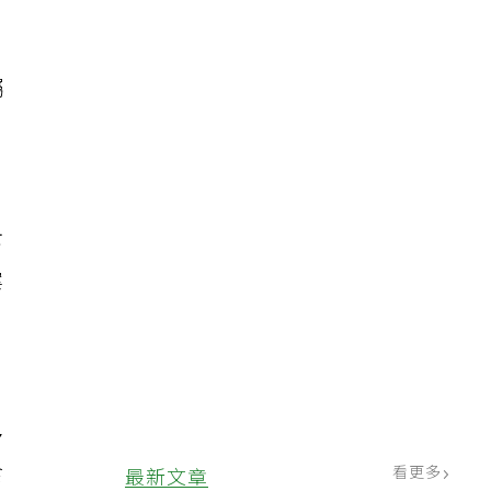
、
屬
歲
下
案
，
多
食
看更多
最新文章