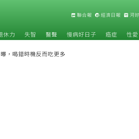
聯合報
經濟日報
河
退休力
失智
醫聲
慢病好日子
癌症
性愛
」曝，喝錯時機反而吃更多