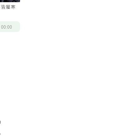
等皆屬寒
/
00:00
中
必