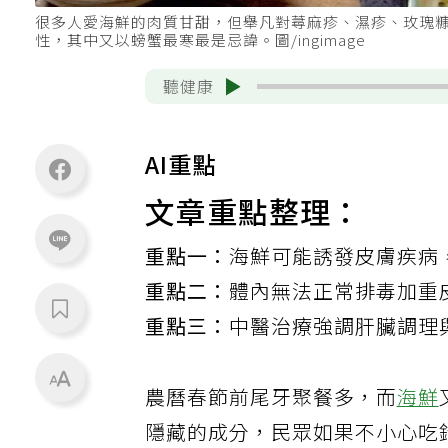
很多人愛海鮮的肉質甘甜，但舉凡對蕁麻疹、濕疹、玫瑰
性，其中又以螃蟹最寒最是忌諱。圖/ingimage
聽健康
AI重點
文章重點整理：
重點一：
海鮮可能誘發皮膚疾病
重點二：
體內無法正常排毒加重
重點三：
中醫治療強調肝臟調理
農曆春節前尾牙聚餐多，而
海鮮
隱藏的成分，民眾如果不小心吃