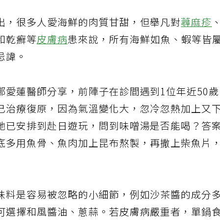
出，很多人愛海鮮的肉質甘甜，但舉凡對
蕁麻疹
和乾癬等
皮膚病
患來說，所有海鮮如魚、蝦等皆
忌諱。
鄭愛蓮醫師分享，前陣子在診間遇到1位年近50
已治療復原，因為氣溫變化大，忽冷忽熱加上又
她已安排到赴日遊玩，問到味噌湯是否能喝？答
底多用魚骨、魚肉加上昆布熬製，再撒上柴魚片
味料是容易被忽略的小細節，例如沙茶醬的成分
可選擇和風醬油、蔥蒜。若皮膚病嚴重者，單鍋