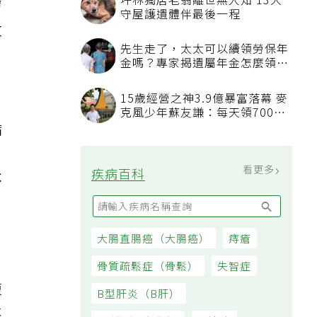
坪林獨居老翁離世無人知 13犬
膚
守屋護遺體伴最後一程
改
先生走了，太太可以續領勞保年
金嗎？專家揭遺屬年金怎麼領，
看順位還要看資格
15歲經營之神3.9億暴富落幕 麥
克風少年蘇友謙：每天領700元
過日子
病
看更多
疾病百科
不
大腸直腸癌（大腸癌）
痔瘡
骨質疏鬆症（骨鬆）
失智症
復
B型肝炎（B肝）