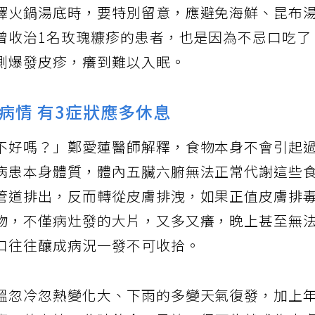
擇火鍋湯底時，要特別留意，應避免海鮮、昆布
曾收治1名玫瑰糠疹的患者，也是因為不忌口吃了
側爆發皮疹，癢到難以入眠。
病情 有3症狀應多休息
不好嗎？」鄭愛蓮醫師解釋，食物本身不會引起
病患本身體質，體內五臟六腑無法正常代謝這些
管道排出，反而轉從皮膚排洩，如果正值皮膚排
物，不僅病灶發的大片，又多又癢，晚上甚至無
口往往釀成病況一發不可收拾。
溫忽冷忽熱變化大、下雨的多變天氣復發，加上