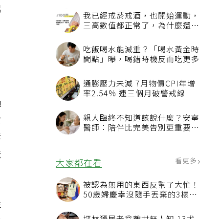
湯
我已經戒菸戒酒，也開始運動，
三高數值都正常了，為什麼還不
能停藥？
吃飯喝水能減重？「喝水黃金時
間點」曝，喝錯時機反而吃更多
通膨壓力未減 7月物價CPI年增
率2.54% 連三個月破警戒線
過
親人臨終不知道該說什麼？安寧
食
醫師：陪伴比完美告別更重要，
毒
4句話值得及早說出口
法
看更多
大家都在看
被認為無用的東西反幫了大忙！
50歲婦慶幸沒隨手丟棄的3樣物
年
品