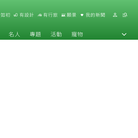
好如初
有設計
有行旅
願景
我的新聞
名人
專題
活動
寵物