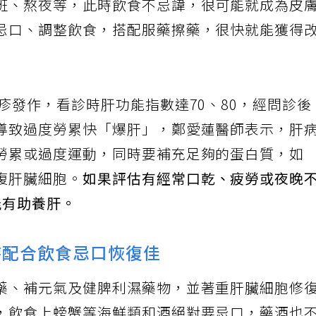
班、熬夜等，此時飲食不忌諱，很可能就成為皮
忌口、調整飲食，搭配服藥擦藥，很快就能獲得
疹發作，看診時肝功能指數達70、80，經問診後
導致過度勞累快「爆肝」，鄭愛蓮醫師表示，肝
勞累或過度運動，同時要補充足夠的蛋白質，如
復肝臟細胞。
如果評估有經常口乾、疲勞或夜晚
能有助養肝。
時配合飲食忌口恢復佳
藥、補元氣及健脾利濕藥物，並著重肝臟細胞修