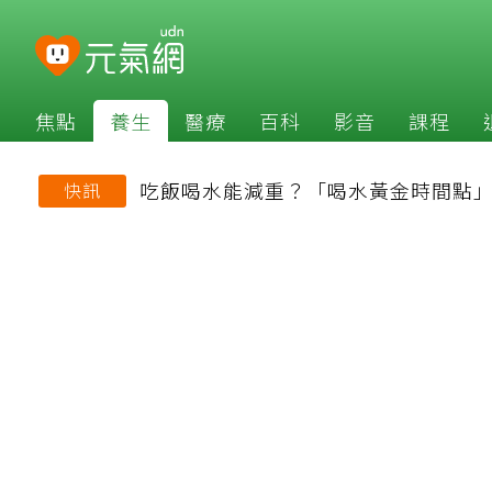
焦點
養生
醫療
百科
影音
課程
吃飯喝水能減重？「喝水黃金時間點
快訊