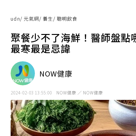
udn
/
元氣網
/
養生
/
聰明飲食
聚餐少不了海鮮！醫師盤點
最寒最是忌諱
NOW健康
2024-02-03 13:55:00
NOW健康 ／ NOW健康