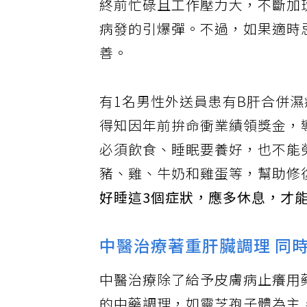
終前忙碌且工作壓力大，不斷加
病發的引爆彈。不過，如果適時
善。
有1名男性外送員患有B肝合併濕
得知因年前拚命衝業績領獎金，
必須飲食、睡眠要養好，也不能
豬、雞、牛奶和雞蛋等，幫助修
好睡這3個症狀，應多休息，才
中醫治療著重肝臟調理 同
中醫治療除了給予皮膚病止癢用