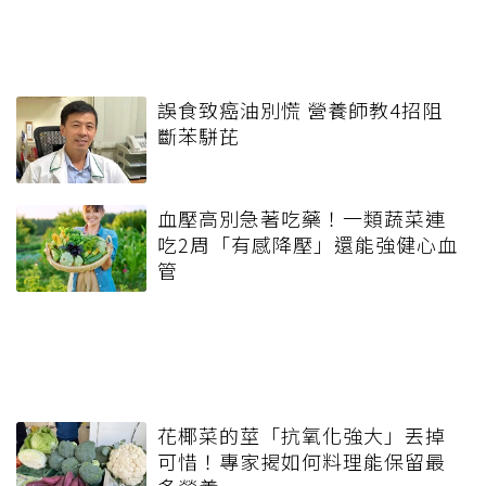
誤食致癌油別慌 營養師教4招阻
斷苯駢芘
血壓高別急著吃藥！一類蔬菜連
吃2周「有感降壓」還能強健心血
管
花椰菜的莖「抗氧化強大」丟掉
可惜！專家揭如何料理能保留最