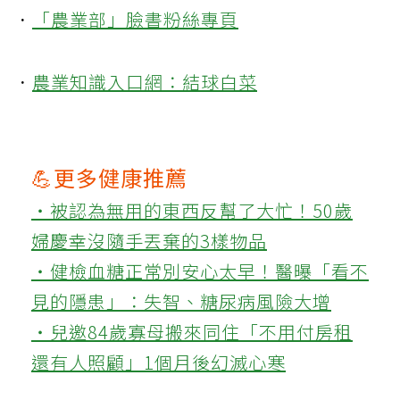
．
「農業部」臉書粉絲專頁
．
農業知識入口網：結球白菜
💪更多健康推薦
‧被認為無用的東西反幫了大忙！50歲
婦慶幸沒隨手丟棄的3樣物品
‧健檢血糖正常別安心太早！醫曝「看不
見的隱患」：失智、糖尿病風險大增
‧兒邀84歲寡母搬來同住「不用付房租
還有人照顧」1個月後幻滅心寒