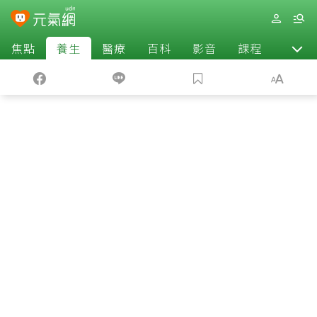
焦點
養生
醫療
百科
影音
課程
退休