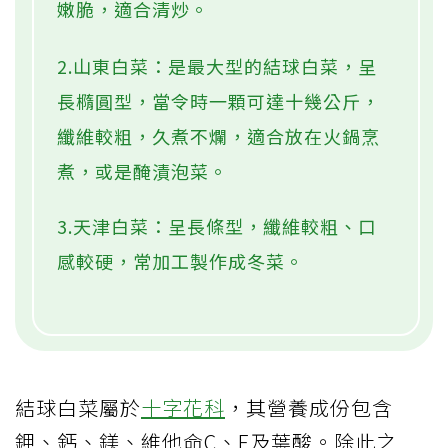
嫩脆，適合清炒。
2.山東白菜：是最大型的結球白菜，呈
長橢圓型，當令時一顆可達十幾公斤，
纖維較粗，久煮不爛，適合放在火鍋烹
煮，或是醃漬泡菜。
3.天津白菜：呈長條型，纖維較粗、口
感較硬，常加工製作成冬菜。
結球白菜屬於
十字花科
，其營養成份包含
鉀、鈣、鎂、維他命C、E及葉酸。除此之