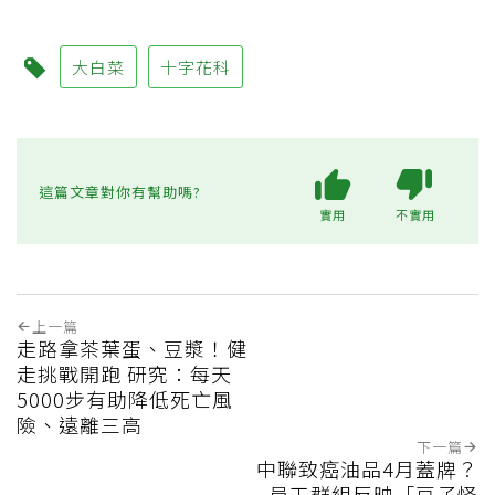
大白菜
十字花科
這篇文章對你有幫助嗎?
實用
不實用
上一篇
走路拿茶葉蛋、豆漿！健
走挑戰開跑 研究：每天
5000步有助降低死亡風
險、遠離三高
下一篇
中聯致癌油品4月蓋牌？
員工群組反映「豆子怪