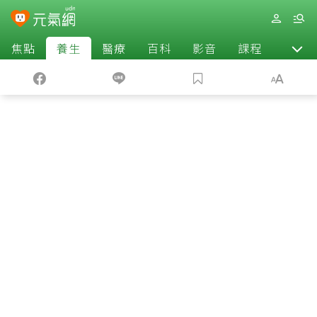
焦點
養生
醫療
百科
影音
課程
退休