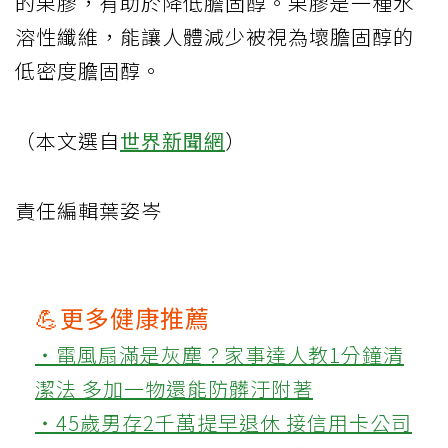
的果膠，有助於降低膽固醇。果膠是一種水
溶性纖維，能讓人體減少被視為壞膽固醇的
低密度膽固醇。
（本文選自
世界新聞網
）
責任編輯葉姿岑
💪更多健康推薦
‧電風扇滿是灰塵？家事達人教1分鐘清
潔法 多加一物還能防髒汙附著
‧45歲男存2千萬提早退休 接信用卡公司