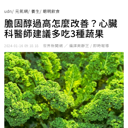
udn
/
元氣網
/
養生
/
聰明飲食
膽固醇過高怎麼改善？心臟
科醫師建議多吃3種蔬果
世界新聞網 ／ 編譯周靜芝 / 即時報導
2024-01-16 09:18:18