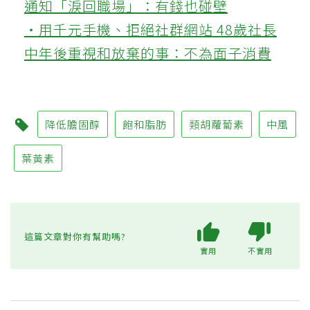
通知「淚回職場」：有錢也碰壁
‧用千元手機、拒絕社群網站 48歲社長
中年後重視和放棄的事：不為面子消費
降低膽固醇
飽和脂肪
類胡蘿蔔素
中風
葉黃素
這篇文章對你有幫助嗎?
實用
不實用