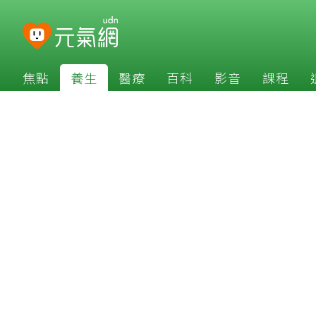
焦點
養生
醫療
百科
影音
課程