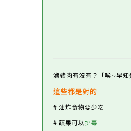
滷豬肉有沒有？「唉∼早知
這些都是對的
# 油炸食物要少吃
# 蔬果可以
排毒