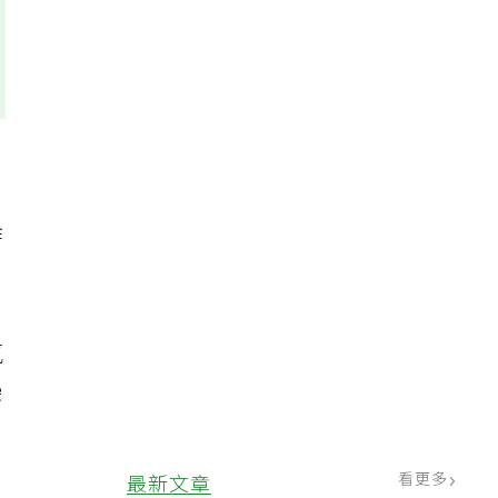
炸
氧
染
看更多
最新文章