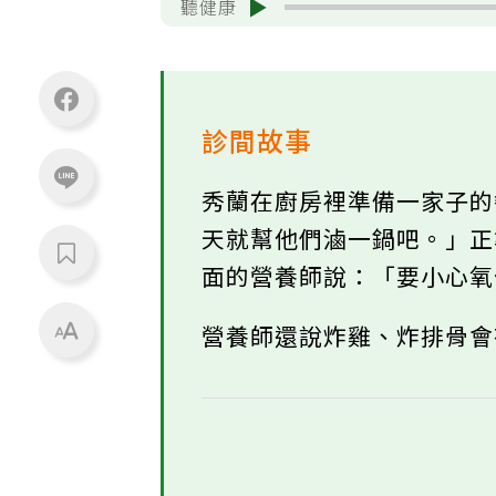
聽健康
診間故事
秀蘭在廚房裡準備一家子
天就幫他們滷一鍋吧。」
面的營養師說：「要小心
營養師還說炸雞、炸排骨