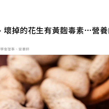
、壞掉的花生有黃麴毒素…營
究學會理事、營養師