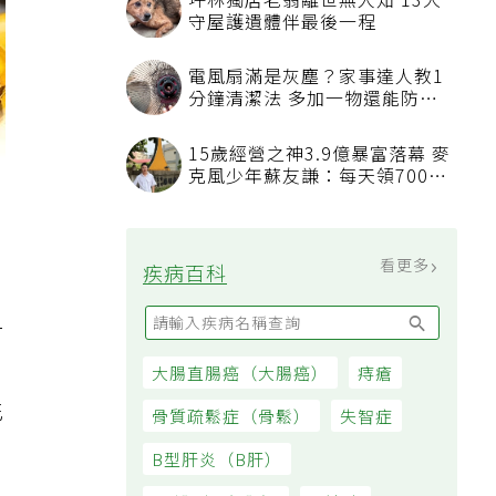
坪林獨居老翁離世無人知 13犬
守屋護遺體伴最後一程
電風扇滿是灰塵？家事達人教1
分鐘清潔法 多加一物還能防髒
汙附著
15歲經營之神3.9億暴富落幕 麥
克風少年蘇友謙：每天領700元
過日子
看更多
疾病百科
甘
大腸直腸癌（大腸癌）
痔瘡
花
骨質疏鬆症（骨鬆）
失智症
B型肝炎（B肝）