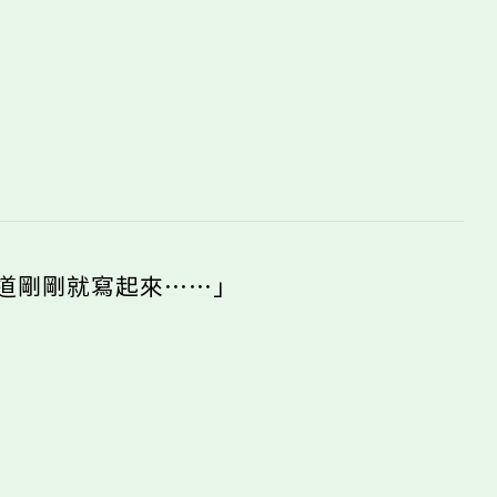
道剛剛就寫起來⋯⋯」