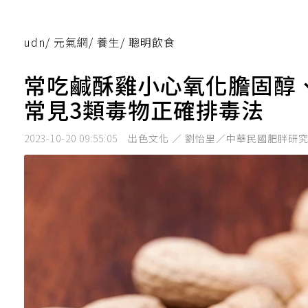
udn
/
元氣網
/
養生
/
聰明飲食
常吃鹹酥雞小心氧化膽固醇
常見3類毒物正確排毒法
2023-10-20 09:55:05
出色文化 ／ 劉怡里／中華民國肥胖研