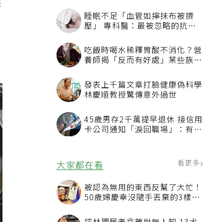
毒
睡眠不足「血管如擰抹布被擠
壓」 專科醫：最被忽略的抗老
方法
吃飯時喝水稀釋胃酸不消化？營
養師揭「反而有好處」某些族群
才要禁
發表上千篇文章打臉健康偽科學
林慶順教授驚傳意外過世
45歲男存2千萬提早退休 接信用
卡公司通知「淚回職場」：有錢
也碰壁
看更多
大家都在看
被認為無用的東西反幫了大忙！
50歲婦慶幸沒隨手丟棄的3樣物
品