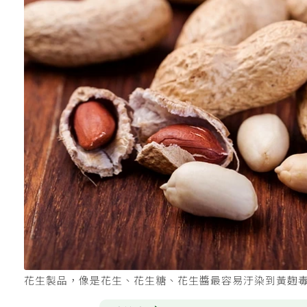
花生製品，像是花生、花生糖、花生醬最容易汙染到黃麴毒素