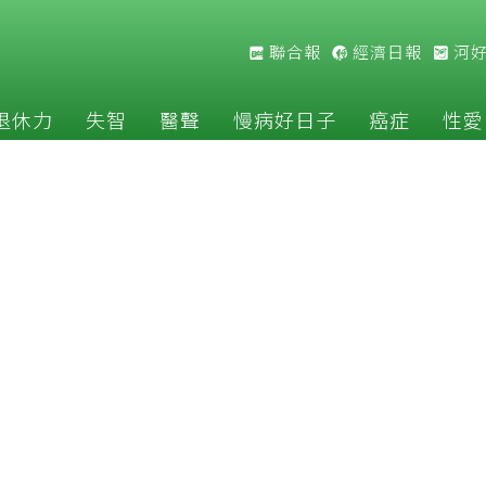
聯合報
經濟日報
河
退休力
失智
醫聲
慢病好日子
癌症
性愛