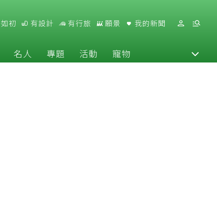
好如初
有設計
有行旅
願景
我的新聞
名人
專題
活動
寵物